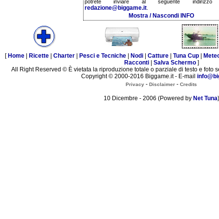
potrete inviare al seguente indirizzo 
redazione@biggame.it
.
Mostra / Nascondi INFO
[
Home
|
Ricette
|
Charter
|
Pesci e Tecniche
|
Nodi
|
Catture
|
Tuna Cup
|
Mete
Racconti
|
Salva Schermo
]
All Right Reserved © È vietata la riproduzione totale o parziale di testo e foto s
Copyright © 2000-2016 Biggame.it - E-mail
info@bi
-
-
Privacy
Disclaimer
Credits
10 Dicembre - 2006 (Powered by
Net Tuna