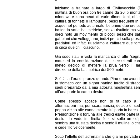
Iniziamo a trainare a largo di Civitavecchia 
mattina di buon ora con tre canne da 20 lb mont
minnows e kona head di varie dimensioni, obiet
cattura di tonnetti o lampughe, pesci frequenti in
acque nel periodo autunnale. Le prime due ore 
battendo varie batimetriche, senza risultato ma v
dieci noto un movimento di piccoli pesci che sa
gabbiani che volteggiano, indizi precisi sulla pres
predatori ed infatti riusciamo a catturare due tom
di circa due chili ciascuno.
Già soddisfatti e vista la mancanza di altri “segna
mare ed in considerazione delle eccellenti con
meteo decido di mettere la prua verso il lar
direzione della batimetrica dei 500 metri.
Si è fatta l’ora di pranzo quando Pino dopo aver r
lo stomaco con un signor panino farcito di strac
spek preparato dalla mia adorata mogliettina sen
all’una parte la canna destra!
Come spesso accade non si fa caso a q
affermazioni ma, per scaramanzia, decido di se
poppa vicino alle canne mentre lui porta la barca.
Premonizione o fortuna alle tredici esatte parte l
destra, la vedo in diretta flettersi sotto un co
sembra una frustata decisa e sento il mulinello ch
e cede filo velocemente.
Sotto l’effetto dell’adrenalina che già mi pervade i