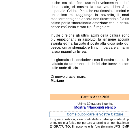
eliche ma alla fine, uscendo velocemente dall
dello scafo, ci mostra la sua vera identità: 
imperiale! Grido a Pino che era rimasto ai motori e
un attimo mi raggiunge in pozzetto, il marl
mediterraneo grido ancora non riuscendo più a r
calmo per la straordinaria emozione che la cattur
pesce così bello e raro ti può regalare.
Inutile dire che gli ultimi attimi della cattura sono
più emozionanti in assoluto; la tensione accum
svanita ed ha lasciato il posto alla gioia solo qu
pesce, ormai stremato, è finito in barca e ci ha m
la sua magnifica livrea.
La giornata si concludeva con il nostro rientro i
salutato da un branco di delfini che facevano ac
sulle onde di scia.
Di nuovo grazie, mare.
Mariano
Catture Anno 2006
Ultime 30 catture inserite.
Mostra / Nascondi elenco
Come pubblicare le vostre Catture
In questa rubrica, i racconti delle vostre giornate di p
emozioni o la fatica nel portare a termine un combattimen
E' GRATUITO. Il racconto e le foto (formato JPG, BMP,