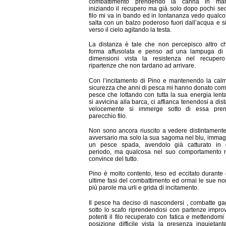
combattimento prendendo la canna in m
iniziando il recupero ma già solo dopo pochi sec
filo mi va in bando ed in lontananza vedo qualc
salta con un balzo poderoso fuori dall’acqua e si
verso il cielo agitando la testa.
La distanza è tale che non percepisco altro c
forma affusolata e penso ad una lampuga di
dimensioni vista la resistenza nel recuper
ripartenze che non tardano ad arrivare.
Con l’incitamento di Pino e mantenendo la cal
sicurezza che anni di pesca mi hanno donato comb
pesce che lottando con tutta la sua energia len
si avvicina alla barca, ci affianca tenendosi a dis
velocemente si immerge sotto di essa pre
parecchio filo.
Non sono ancora riuscito a vedere distintamente
avversario ma solo la sua sagoma nel blu, immag
un pesce spada, avendolo già catturato in 
periodo, ma qualcosa nel suo comportamento 
convince del tutto.
Pino è molto contento, teso ed eccitato durante
ultime fasi del combattimento ed ormai le sue n
più parole ma urli e grida di incitamento.
Il pesce ha deciso di nascondersi , combatte ga
sotto lo scafo riprendendosi con partenze impro
potenti il filo recuperato con fatica e mettendomi
posizione difficile vista la presenza inquietant