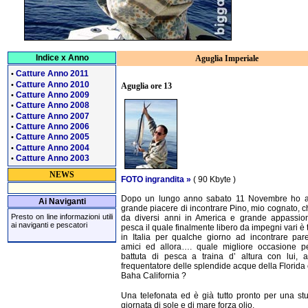
Indice x Anno
Aguglia Imperiale
Catture Anno 2011
•
Catture Anno 2010
•
Aguglia ore 13
Catture Anno 2009
•
Catture Anno 2008
•
Catture Anno 2007
•
Catture Anno 2006
•
Catture Anno 2005
•
Catture Anno 2004
•
Catture Anno 2003
•
NEWS
FOTO ingrandita »
( 90 Kbyte )
Dopo un lungo anno sabato 11 Novembre ho av
Ai Naviganti
grande piacere di incontrare Pino, mio cognato, c
Presto on line informazioni utili
da diversi anni in America e grande appassion
ai naviganti e pescatori
pesca il quale finalmente libero da impegni vari è 
in Italia per qualche giorno ad incontrare par
amici ed allora…. quale migliore occasione p
battuta di pesca a traina d’ altura con lui, 
frequentatore delle splendide acque della Florida 
Baha California ?
Una telefonata ed è già tutto pronto per una s
giornata di sole e di mare forza olio.