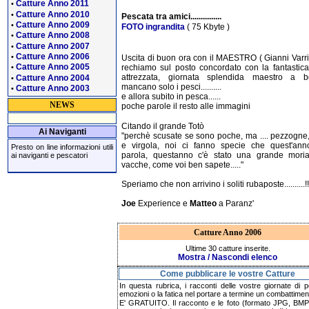
Catture Anno 2011
•
Catture Anno 2010
•
Pescata tra amici...............
Catture Anno 2009
•
FOTO ingrandita
( 75 Kbyte )
Catture Anno 2008
•
Catture Anno 2007
•
Catture Anno 2006
•
Uscita di buon ora con il MAESTRO ( Gianni Varria
Catture Anno 2005
rechiamo sul posto concordato con la fantastic
•
attrezzata, giornata splendida maestro a bor
Catture Anno 2004
•
mancano solo i pesci..........
Catture Anno 2003
•
e allora subito in pesca......
NEWS
poche parole il resto alle immagini
Citando il grande Totò
Ai Naviganti
"perchè scusate se sono poche, ma .... pezzogne
e virgola, noi ci fanno specie che quest'ann
Presto on line informazioni utili
parola, questanno c'è stato una grande moria
ai naviganti e pescatori
vacche, come voi ben sapete....."
Speriamo che non arrivino i soliti rubaposte..........!!!!
Joe
Experience e
Matteo
a Paranz'
Catture Anno 2006
Ultime 30 catture inserite.
Mostra / Nascondi elenco
Come pubblicare le vostre Catture
In questa rubrica, i racconti delle vostre giornate di p
emozioni o la fatica nel portare a termine un combattimen
E' GRATUITO. Il racconto e le foto (formato JPG, BMP,