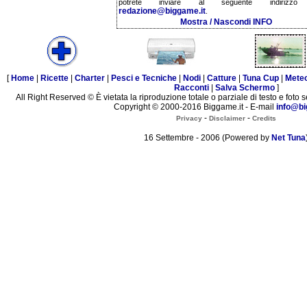
potrete inviare al seguente indirizzo 
redazione@biggame.it
.
Mostra / Nascondi INFO
[
Home
|
Ricette
|
Charter
|
Pesci e Tecniche
|
Nodi
|
Catture
|
Tuna Cup
|
Mete
Racconti
|
Salva Schermo
]
All Right Reserved © È vietata la riproduzione totale o parziale di testo e foto s
Copyright © 2000-2016 Biggame.it - E-mail
info@bi
-
-
Privacy
Disclaimer
Credits
16 Settembre - 2006 (Powered by
Net Tuna