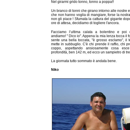
Nel girarmi grido tonno, tonno a poppa!!
Un branco di tonni che girano intorno alle nostre 
che non hanno voglia di mangiare, forse la nostr
non gli piace ! Sfumata la cattura del gigante dop
ore di attesa, decidiamo di togliere l'ancora.
Facciamo l’ultima calata a bolentino e poi 
andiamo! " Dico io". Appena la mia lenza tocca il f
sente una bella toccata, "è grosso esclamo", il 
mette in subbuglio. C'è chi prende il raffio, chi pr
coppo, aspettando ansiosamente cosa esce
profondità, ben 142 m, ed ecco un sampietro di tre 
La giornata tutto sommato è andata bene.
Niko