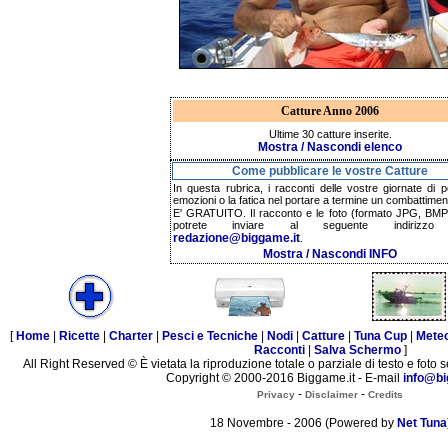
Catture Anno 2006
Ultime 30 catture inserite.
Mostra / Nascondi elenco
Come pubblicare le vostre Catture
In questa rubrica, i racconti delle vostre giornate di p
emozioni o la fatica nel portare a termine un combattimen
E' GRATUITO. Il racconto e le foto (formato JPG, BMP,
potrete inviare al seguente indirizzo 
redazione@biggame.it
.
Mostra / Nascondi INFO
[
Home
|
Ricette
|
Charter
|
Pesci e Tecniche
|
Nodi
|
Catture
|
Tuna Cup
|
Mete
Racconti
|
Salva Schermo
]
All Right Reserved © È vietata la riproduzione totale o parziale di testo e foto s
Copyright © 2000-2016 Biggame.it - E-mail
info@bi
-
-
Privacy
Disclaimer
Credits
18 Novembre - 2006 (Powered by
Net Tuna