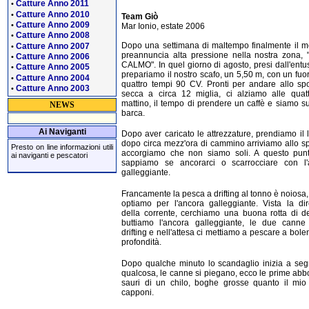
Catture Anno 2011
•
Catture Anno 2010
•
Team Giò
Catture Anno 2009
•
Mar Ionio, estate 2006
Catture Anno 2008
•
Dopo una settimana di maltempo finalmente il m
Catture Anno 2007
•
preannuncia alta pressione nella nostra zona,
Catture Anno 2006
•
CALMO". In quel giorno di agosto, presi dall'ent
Catture Anno 2005
•
prepariamo il nostro scafo, un 5,50 m, con un fuo
Catture Anno 2004
•
quattro tempi 90 CV. Pronti per andare allo sp
Catture Anno 2003
•
secca a circa 12 miglia, ci alziamo alle quat
mattino, il tempo di prendere un caffè e siamo su
NEWS
barca.
Ai Naviganti
Dopo aver caricato le attrezzature, prendiamo il 
dopo circa mezz'ora di cammino arriviamo allo sp
Presto on line informazioni utili
accorgiamo che non siamo soli. A questo pun
ai naviganti e pescatori
sappiamo se ancorarci o scarrocciare con l'
galleggiante.
Francamente la pesca a drifting al tonno è noiosa,
optiamo per l'ancora galleggiante. Vista la di
della corrente, cerchiamo una buona rotta di d
buttiamo l'ancora galleggiante, le due canne 
drifting e nell'attesa ci mettiamo a pescare a bolen
profondità.
Dopo qualche minuto lo scandaglio inizia a seg
qualcosa, le canne si piegano, ecco le prime abb
sauri di un chilo, boghe grosse quanto il mio
capponi.