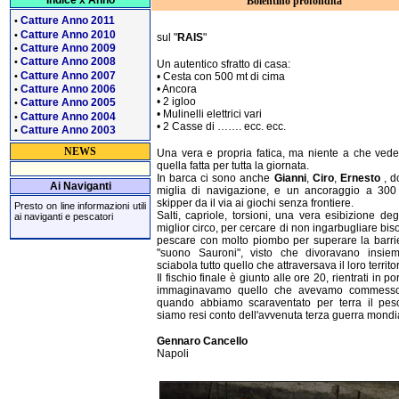
Indice x Anno
Bolentino profondità
Catture Anno 2011
•
Catture Anno 2010
•
sul "
RAIS
"
Catture Anno 2009
•
Catture Anno 2008
•
Un autentico sfratto di casa:
Catture Anno 2007
•
• Cesta con 500 mt di cima
Catture Anno 2006
• Ancora
•
• 2 igloo
Catture Anno 2005
•
• Mulinelli elettrici vari
Catture Anno 2004
•
• 2 Casse di ……. ecc. ecc.
Catture Anno 2003
•
NEWS
Una vera e propria fatica, ma niente a che ved
quella fatta per tutta la giornata.
In barca ci sono anche
Gianni
,
Ciro
,
Ernesto
, d
Ai Naviganti
miglia di navigazione, e un ancoraggio a 300 
skipper da il via ai giochi senza frontiere.
Presto on line informazioni utili
Salti, capriole, torsioni, una vera esibizione de
ai naviganti e pescatori
miglior circo, per cercare di non ingarbugliare bi
pescare con molto piombo per superare la barri
"suono Sauroni", visto che divoravano insiem
sciabola tutto quello che attraversava il loro territor
Il fischio finale è giunto alle ore 20, rientrati in p
immaginavamo quello che avevamo commesso
quando abbiamo scaraventato per terra il pesc
siamo resi conto dell'avvenuta terza guerra mondia
Gennaro Cancello
Napoli