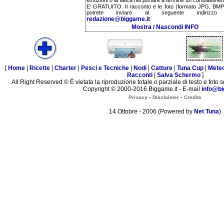
emozioni o la fatica nel portare a termine un combattimen
E' GRATUITO. Il racconto e le foto (formato JPG, BMP,
potrete inviare al seguente indirizzo 
redazione@biggame.it
.
Mostra / Nascondi INFO
[
Home
|
Ricette
|
Charter
|
Pesci e Tecniche
|
Nodi
|
Catture
|
Tuna Cup
|
Mete
Racconti
|
Salva Schermo
]
All Right Reserved © È vietata la riproduzione totale o parziale di testo e foto s
Copyright © 2000-2016 Biggame.it - E-mail
info@bi
-
-
Privacy
Disclaimer
Credits
14 Ottobre - 2006 (Powered by
Net Tuna
)