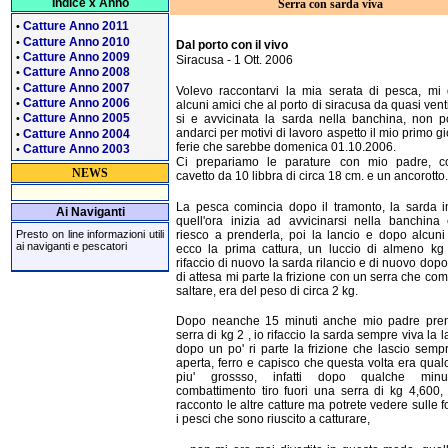
Indice x Anno
Serra con sarda viva
Catture Anno 2011
•
Catture Anno 2010
•
Dal porto con il vivo
Catture Anno 2009
•
Siracusa - 1 Ott. 2006
Catture Anno 2008
•
Catture Anno 2007
•
Volevo raccontarvi la mia serata di pesca, mi
Catture Anno 2006
•
alcuni amici che al porto di siracusa da quasi venti
Catture Anno 2005
si e avvicinata la sarda nella banchina, non 
•
andarci per motivi di lavoro aspetto il mio primo gi
Catture Anno 2004
•
ferie che sarebbe domenica 01.10.2006.
Catture Anno 2003
•
Ci prepariamo le parature con mio padre, c
NEWS
cavetto da 10 libbra di circa 18 cm. e un ancorotto.
La pesca comincia dopo il tramonto, la sarda in
Ai Naviganti
quell'ora inizia ad avvicinarsi nella banchina
riesco a prenderla, poi la lancio e dopo alcuni
Presto on line informazioni utili
ai naviganti e pescatori
ecco la prima cattura, un luccio di almeno kg
rifaccio di nuovo la sarda rilancio e di nuovo dopo
di attesa mi parte la frizione con un serra che com
saltare, era del peso di circa 2 kg.
Dopo neanche 15 minuti anche mio padre pre
serra di kg 2 , io rifaccio la sarda sempre viva la 
dopo un po' ri parte la frizione che lascio sempr
aperta, ferro e capisco che questa volta era qual
piu' grossso, infatti dopo qualche min
combattimento tiro fuori una serra di kg 4,600,
racconto le altre catture ma potrete vedere sulle fo
i pesci che sono riuscito a catturare,