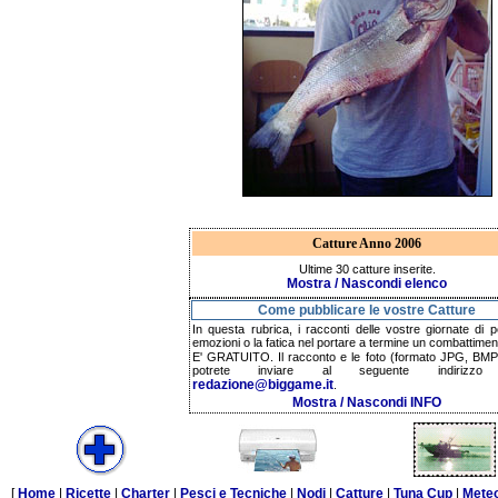
Catture Anno 2006
Ultime 30 catture inserite.
Mostra / Nascondi elenco
Come pubblicare le vostre Catture
In questa rubrica, i racconti delle vostre giornate di p
emozioni o la fatica nel portare a termine un combattimen
E' GRATUITO. Il racconto e le foto (formato JPG, BMP,
potrete inviare al seguente indirizzo 
redazione@biggame.it
.
Mostra / Nascondi INFO
[
Home
|
Ricette
|
Charter
|
Pesci e Tecniche
|
Nodi
|
Catture
|
Tuna Cup
|
Mete