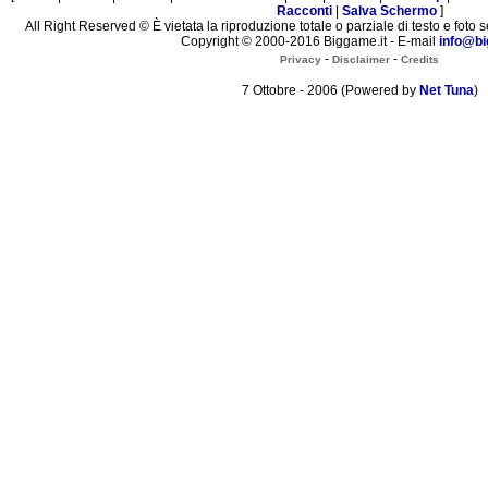
Racconti
|
Salva Schermo
]
All Right Reserved © È vietata la riproduzione totale o parziale di testo e foto s
Copyright © 2000-2016 Biggame.it - E-mail
info@bi
-
-
Privacy
Disclaimer
Credits
7 Ottobre - 2006 (Powered by
Net Tuna
)