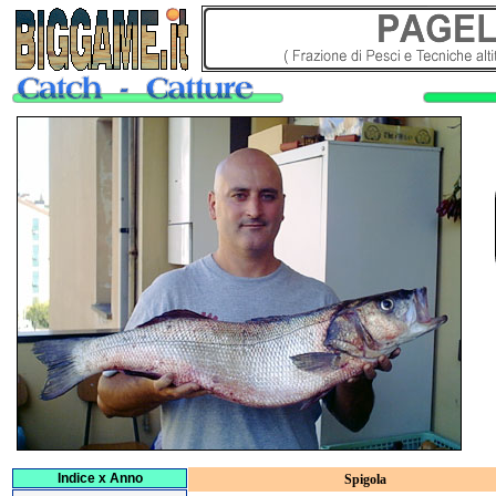
Indice x Anno
Spigola