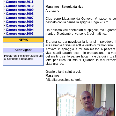
Catture Anno 2011
•
Catture Anno 2010
•
Massimo - Spigola da riva
Catture Anno 2009
•
Arenzano
Catture Anno 2008
•
Catture Anno 2007
•
Ciao sono Massimo da Genova. Vi racconto c
Catture Anno 2006
•
pescato con la canna la spigola lunga 90 cm.
Catture Anno 2005
•
Catture Anno 2004
•
Ho pescato vari esemplari di spigole, ma il giorno
Catture Anno 2003
martedì 5 settembre, verso le 3 del mattino..
•
NEWS
Era una serata nuvolosa la luna si intravedeva, 
era calmo e tirava un sottile vento di tramontana.
Arrivato in spiaggia e mi son messo a pescare
Ai Naviganti
viva, sparli saraghi ecc…, le ore passano ma ver
Presto on line informazioni utili
del mattino sento partire la canna e da qui inizia 
ai naviganti e pescatori
lotta per circa 20 minuti. Quando lo vidi l’emo
stata grande.
Grazie e tanti saluti a voi.
Massimo
P.S: alla prossima spigola