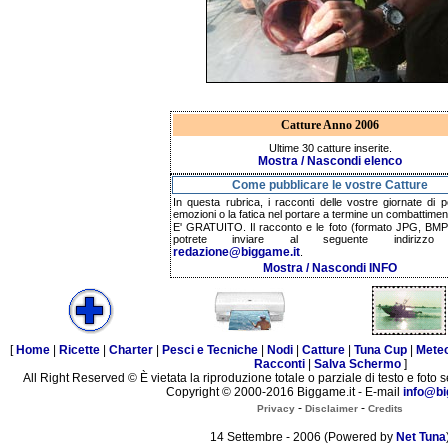
Catture Anno 2006
Ultime 30 catture inserite.
Mostra / Nascondi elenco
Come pubblicare le vostre Catture
In questa rubrica, i racconti delle vostre giornate di p
emozioni o la fatica nel portare a termine un combattimen
E' GRATUITO. Il racconto e le foto (formato JPG, BMP,
potrete inviare al seguente indirizzo 
redazione@biggame.it
.
Mostra / Nascondi INFO
[
Home
|
Ricette
|
Charter
|
Pesci e Tecniche
|
Nodi
|
Catture
|
Tuna Cup
|
Mete
Racconti
|
Salva Schermo
]
All Right Reserved © È vietata la riproduzione totale o parziale di testo e foto s
Copyright © 2000-2016 Biggame.it - E-mail
info@bi
-
-
Privacy
Disclaimer
Credits
14 Settembre - 2006 (Powered by
Net Tuna