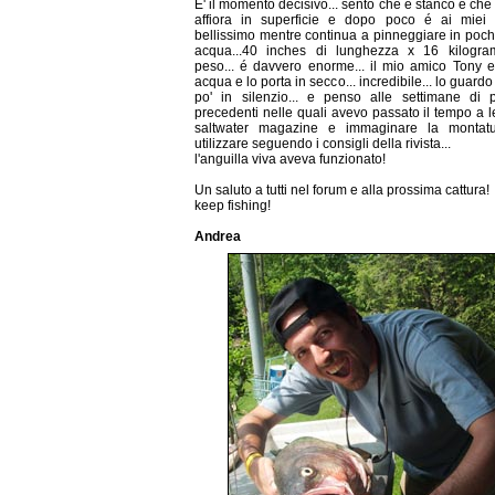
E' il momento decisivo... sento che é stanco e che 
affiora in superficie e dopo poco é ai miei p
bellissimo mentre continua a pinneggiare in poch
acqua...40 inches di lunghezza x 16 kilogra
peso... é davvero enorme... il mio amico Tony e
acqua e lo porta in secco... incredibile... lo guard
po' in silenzio... e penso alle settimane di 
precedenti nelle quali avevo passato il tempo a 
saltwater magazine e immaginare la montat
utilizzare seguendo i consigli della rivista...
l'anguilla viva aveva funzionato!
Un saluto a tutti nel forum e alla prossima cattura!
keep fishing!
Andrea