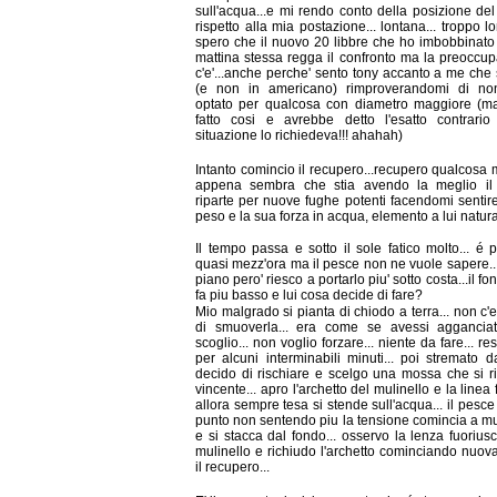
sull'acqua...e mi rendo conto della posizione de
rispetto alla mia postazione... lontana... troppo lo
spero che il nuovo 20 libbre che ho imbobbinato
mattina stessa regga il confronto ma la preoccu
c'e'...anche perche' sento tony accanto a me che 
(e non in americano) rimproverandomi di no
optato per qualcosa con diametro maggiore (ma
fatto cosi e avrebbe detto l'esatto contrario
situazione lo richiedeva!!! ahahah)
Intanto comincio il recupero...recupero qualcosa
appena sembra che stia avendo la meglio il
riparte per nuove fughe potenti facendomi sentire
peso e la sua forza in acqua, elemento a lui natura
Il tempo passa e sotto il sole fatico molto... é 
quasi mezz'ora ma il pesce non ne vuole sapere..
piano pero' riesco a portarlo piu' sotto costa...il fo
fa piu basso e lui cosa decide di fare?
Mio malgrado si pianta di chiodo a terra... non c'e
di smuoverla... era come se avessi aggancia
scoglio... non voglio forzare... niente da fare... re
per alcuni interminabili minuti... poi stremato d
decido di rischiare e scelgo una mossa che si ri
vincente... apro l'archetto del mulinello e la linea
allora sempre tesa si stende sull'acqua... il pesce
punto non sentendo piu la tensione comincia a m
e si stacca dal fondo... osservo la lenza fuoriusc
mulinello e richiudo l'archetto cominciando nuo
il recupero...