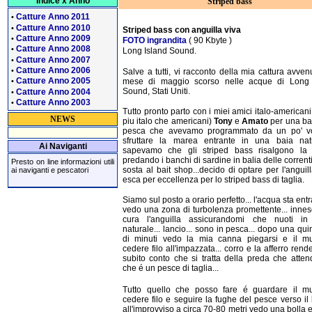
Indice x Anno
Striped bass
Catture Anno 2011
•
Catture Anno 2010
•
Striped bass con anguilla viva
Catture Anno 2009
•
FOTO ingrandita
( 90 Kbyte )
Catture Anno 2008
•
Long Island Sound.
Catture Anno 2007
•
Catture Anno 2006
•
Salve a tutti, vi racconto della mia cattura avven
Catture Anno 2005
mese di maggio scorso nelle acque di Long 
•
Sound, Stati Uniti.
Catture Anno 2004
•
Catture Anno 2003
•
Tutto pronto parto con i miei amici italo-americani
NEWS
piu italo che americani)
Tony
e
Amato
per una bat
pesca che avevamo programmato da un po' v
sfruttare la marea entrante in una baia natur
Ai Naviganti
sapevamo che gli striped bass risalgono la
predando i banchi di sardine in balia delle correnti.
Presto on line informazioni utili
sosta al bait shop...decido di optare per l'anguill
ai naviganti e pescatori
esca per eccellenza per lo striped bass di taglia.
Siamo sul posto a orario perfetto... l'acqua sta ent
vedo una zona di turbolenza promettente... inne
cura l'anguilla assicurandomi che nuoti i
naturale... lancio... sono in pesca... dopo una qui
di minuti vedo la mia canna piegarsi e il mul
cedere filo all'impazzata... corro e la afferro ren
subito conto che si tratta della preda che atte
che é un pesce di taglia...
Tutto quello che posso fare é guardare il mul
cedere filo e seguire la fughe del pesce verso il l
all'improvviso a circa 70-80 metri vedo una bolla