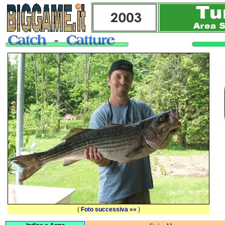
(
Foto successiva »»
)