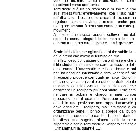
venendo incontro cambia direzione e comi
dissolversi verso nord-ovest.
Temistocle si è un po' stancato e mi invita a pro
sua attrezzatura: effettivamente, con il suo muli
tutt'altra cosa. Decido di effettuare il recupero 
regolare, senza movimenti rotatori anche per
maggiore flessibilità della sua canna non consigli
movimenti.
Alla seconda discesa, appena sollevo il jig dal
sento la canna piegarsi letteralmente in due
appena il fiato per dire "
…pesce…ed è grosso!!!
"
Sento tutti dietro me agitarsi ed intuire subito la 
della preda che avevo al termine del filo.
In effetti, devo contrastare un paio di testate che
il filo stridere impazzito e toccare l'antiscivolo de
della canna. L'avversario che ho di fronte è po
non ha nessuna intenzione di farsi vedere né pr
Il recupero procede con qualche fatica. Sono i
perché stavolta non voglio proprio perderlo. Sento
resistenza del mio avversario comincia a cedere 
azzardare un recupero più continuato. Il filo com
rientrare in bobina e chiedo ai miei compa
prepararsi con il guadino. Purtroppo sono a 
quindi in una posizione non troppo favorevole 
deve effettuare il recupero, ma Temistocle e Wa
organizzano bene: il primo si sporge dal pulpit
secondo lo regge per le gambe. Tutti guardano i
in attesa: una sagoma bianca comincia a sal
superficie e sento Temistocle e Gennaro che esc
…"
mamma mia, quant'é…..
"