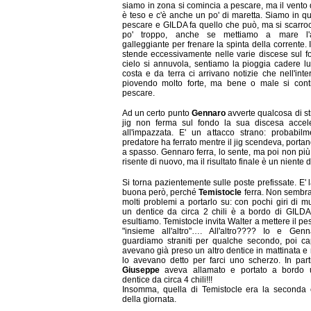
siamo in zona si comincia a pescare, ma il vento
è teso e c'è anche un po' di maretta. Siamo in qu
pescare e GILDA fa quello che può, ma si scarro
po' troppo, anche se mettiamo a mare l'
galleggiante per frenare la spinta della corrente. Il
stende eccessivamente nelle varie discese sul fo
cielo si annuvola, sentiamo la pioggia cadere l
costa e da terra ci arrivano notizie che nell'inte
piovendo molto forte, ma bene o male si cont
pescare.
Ad un certo punto
Gennaro
avverte qualcosa di str
jig non ferma sul fondo la sua discesa accel
all'impazzata. E' un attacco strano: probabilm
predatore ha ferrato mentre il jig scendeva, porta
a spasso. Gennaro ferra, lo sente, ma poi non più;
risente di nuovo, ma il risultato finale è un niente di
Si torna pazientemente sulle poste prefissate. E' l
buona però, perché
Temistocle
ferra. Non sembr
molti problemi a portarlo su: con pochi giri di mu
un dentice da circa 2 chili è a bordo di GILDA 
esultiamo. Temistocle invita Walter a mettere il pe
"insieme all'altro"…. All'altro???? Io e Genn
guardiamo straniti per qualche secondo, poi c
avevano già preso un altro dentice in mattinata e
lo avevano detto per farci uno scherzo. In part
Giuseppe
aveva allamato e portato a bordo 
dentice da circa 4 chili!!!
Insomma, quella di Temistocle era la seconda 
della giornata.