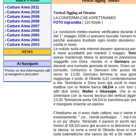
Indice x Anno
Vertical Jigging - dentice
Catture Anno 2011
•
Catture Anno 2010
•
Vertical Jigging ad Otranto
Catture Anno 2009
•
LA CONFERMA CHE ASPETTAVAMO!
Catture Anno 2008
•
FOTO ingrandita
( 110 Kbyte )
Catture Anno 2007
•
Catture Anno 2006
•
Le condizioni meteo-marine verificatesi durante i
Catture Anno 2005
•
del 1° maggio 2006 ci avevano lasciato l'amaro i
Catture Anno 2004
•
perché avevano frustrato ogni nostro desiderio
uscita in mare.
Catture Anno 2003
•
Le notizie sulla rete internet davano speranza pe
NEWS
e mare accettabili per martedì 2 maggio.
Temi
aveva mantenuto libera la giornata in prevision
viaggetto con Dora, mentre io e
Gennaro
av
Ai Naviganti
davanti una normale giornata di lavoro. Dopo un
consulto, comunico e Gennaro che posso lib
Presto on line informazioni utili
verso le 13,00. Gennaro termina la sua gior
ai naviganti e pescatori
raggiunge il porto di Otranto (LE) contemporan
a me. Temistocle e Dora sono già usciti in mar
mattina con la fedele barca
GILDA
e con loro c
altri due amici,
Walter
e
Giuseppe
, che si v
cimentare con la nuova tecnica del vertical jiggin
13,30 Temistocle porta GILDA in banchina per pr
e mangiare insieme un panino.
Chiediamo se ci sono state catture, ma ci viene r
evasivamente: "..no…niente purtroppo…", ma il lo
è un po' strano. Sbranato il panino in pochi sec
motori di GILDA sono già accesi e la direzione è
la stessa: la zona a nord di Otranto dove vi son
sulle batimetriche che vanno da 40 a 50 metri.