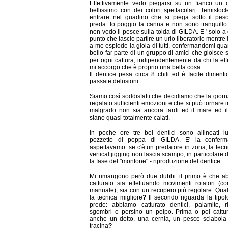
Effettivamente vedo piegarsi su un fianco un 
bellissimo con dei colori spettacolari. Temistocl
entrare nel guadino che si piega sotto il pes
preda. Io poggio la canna e non sono tranquillo
non vedo il pesce sulla tolda di GILDA. E ' solo a
punto che lascio partire un urlo liberatorio mentre 
a me esplode la gioia di tutti, confermandomi qua
bello far parte di un gruppo di amici che gioisce
per ogni cattura, indipendentemente da chi la eff
mi accorgo che è proprio una bella cosa.
Il dentice pesa circa 8 chili ed è facile dimenti
passate delusioni.
Siamo così soddisfatti che decidiamo che la giorn
regalato sufficienti emozioni e che si può tornare i
malgrado non sia ancora tardi ed il mare ed i
siano quasi totalmente calati.
In poche ore tre bei dentici sono allineati l
pozzetto di poppa di GILDA. E' la confer
aspettavamo: se c'è un predatore in zona, la tecn
vertical jigging non lascia scampo, in particolare 
la fase del "montone" - riproduzione del dentice.
Mi rimangono però due dubbi: il primo è che a
catturato sia effettuando movimenti rotatori (
manuale), sia con un recupero più regolare. Qua
la tecnica migliore
?
Il secondo riguarda la tipol
prede: abbiamo catturato dentici, palamite, ri
sgombri e persino un polpo. Prima o poi cattu
anche un dotto, una cernia, un pesce sciabola
tracina
?