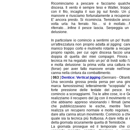
Ricominciamo a pescare e facciamo qualche
discesa. Il vento è sempre teso e Walter, tropp
con il filo, incaglia il suo jig sul fondo. Un 
manovre e riusciamo fortunatamente a recuperare
E' ancora presto. Si ricomincia. Temistocle anc
volta urla: ha ferrato. No… si è mollato
riferrato….Infine il pesce lascia. Serpeggia un
delusione.
In particolare io comincio a sentirmi un po' frustr
un'attrezzatura non proprio adatta al jigging: ca
manico troppo corto e mulinello rotante a recup
proprio rapido, per cui ogni discesa faccio una
doppia di quella dei miei compagni. Finora 
tecnica mi ha regalato solo un po' di lividi sotto l
e molta delusione: la prima volta una cattura 
(forse) per aver fatto manovre errate nell'inse
canna nella cintura da combattimento.
[
063
]
Dentice: Vertical jigging
(Gennaro - Otrant
Una seconda grossa preda persa per una girel
marca famosissima) letteralmente "scoppiata" s
forte pressione delle testate del pesce. I
comincio a scoraggiarmi. Tra le altre cose, io e 
realizziamo il recupero del jig con il movimento ro
che abbiamo appreso visionando i filmati (ame
che pubblicizzavano le esche, mentre Temi
realizza un recupero normale e molto regolare
dare alla canna alcun movimento. Comincio a ch
quale sia la tecnica più fruttuosa. A dare retta ai r
della giornata sicuramente quella di Temistocle.
La giornata prosegue ed il temporale che ci