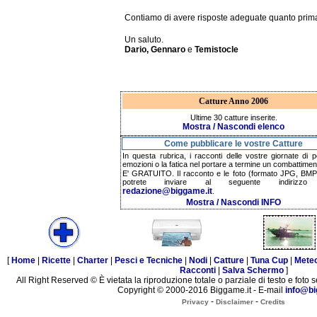
Contiamo di avere risposte adeguate quanto prima
Un saluto.
Dario, Gennaro
e
Temistocle
Catture Anno 2006
Ultime 30 catture inserite.
Mostra / Nascondi elenco
Come pubblicare le vostre Catture
In questa rubrica, i racconti delle vostre giornate di p
emozioni o la fatica nel portare a termine un combattimen
E' GRATUITO. Il racconto e le foto (formato JPG, BMP,
potrete inviare al seguente indirizzo 
redazione@biggame.it
.
Mostra / Nascondi INFO
[
Home
|
Ricette
|
Charter
|
Pesci e Tecniche
|
Nodi
|
Catture
|
Tuna Cup
|
Mete
Racconti
|
Salva Schermo
]
All Right Reserved © È vietata la riproduzione totale o parziale di testo e foto s
Copyright © 2000-2016 Biggame.it - E-mail
info@bi
-
-
Privacy
Disclaimer
Credits