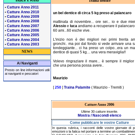
Indice x Anno
Traina dentice
Catture Anno 2011
•
Catture Anno 2010
•
un bel dentice di circa 5 kg preso al palancaro
Catture Anno 2009
•
Catture Anno 2008
•
mattinata di novembre... ore sei... io e due mie
Catture Anno 2007
Alessio
e
luca
andiamo a recuperare il palancaro.
•
Catture Anno 2006
60 ami...60 esche vive.
•
Catture Anno 2005
•
L'inizio non è dei migliori nei primi trenta a
Catture Anno 2004
•
gronchi.. ma poi dal fondo si vede arrivare una
Catture Anno 2003
•
tondeggiante... ci ha preso un colpo...era un ma
NEWS
dentice di quasi 5 kg.... una vera meraviglia!!
Volevo ringraziare il mare... è sempre il miglio
Ai Naviganti
che una persona possa avere..
Presto on line informazioni utili
ai naviganti e pescatori
Maurizio
[
250
]
Traina Palamite
( Maurizio - Tremiti )
Catture Anno 2006
Ultime 30 catture inserite.
Mostra / Nascondi elenco
Come pubblicare le vostre Catture
In questa rubrica, i racconti delle vostre giornate di p
emozioni o la fatica nel portare a termine un combattimen