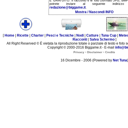
E' GRATUITO. Il racconto e le foto (formato JPG, BMP,
potrete inviare al seguente indirizzo 
redazione@biggame.it
.
Mostra / Nascondi INFO
[
Home
|
Ricette
|
Charter
|
Pesci e Tecniche
|
Nodi
|
Catture
|
Tuna Cup
|
Mete
Racconti
|
Salva Schermo
]
All Right Reserved © È vietata la riproduzione totale o parziale di testo e foto s
Copyright © 2000-2016 Biggame.it - E-mail
info@bi
-
-
Privacy
Disclaimer
Credits
16 Dicembre - 2006 (Powered by
Net Tuna