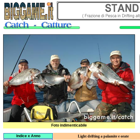
Foto indimenticabile
Indice x Anno
Light drifting a palamite e orate