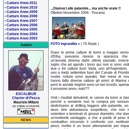
Catture Anno 2011
•
Catture Anno 2010
•
...Diamoci alle palamite... ma anche orate !!
Catture Anno 2009
•
Ottobre-Novembre 2006 - Toscana
Catture Anno 2008
•
Catture Anno 2007
•
Catture Anno 2006
•
Catture Anno 2005
•
Catture Anno 2004
•
Catture Anno 2003
•
FOTO ingrandita »
( 70 Kbyte )
Autore
Dopo le prime catture di tonni a maggio verso 
d'Elba, avevamo ripreso la speranza che
un'annata diversa dalle ultime passate, invec
luglio che ad agosto i tonni quì non si sono visti
due o tre catture fuori Vada, uno all'Argentario,
uno a metà settembre fuori del Canale di Piomb
nostre notizie sono queste). Nel mese di no
hanno fatto diverse catture gli amici di Marina 
però le annate migliori sono un bel ricordo, speri
il prossimo anno, mah??
EXCALIBUR
Visti i risultati deludenti, le canne da tonni si ri
Charter di Pesca
perchè a venderle non le compra più nessun
Maurizio Miliani
dedichiamo al drifting leggero alle palamite, u
se volete scrivermi:
devo dire abbastanza sospettoso, che non 
volentieri a terminali di grosso diametro, che da
un'evidente vantaggio, e che a parità di peso 
NEWS
combattivo vincendo il confronto con moltissim
pesci, inoltre è un buon allenamento per impa