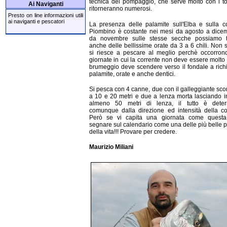
tecnica del pompaggio, che serve molto con i t
Ai Naviganti
ritorneranno numerosi.
Presto on line informazioni utili
ai naviganti e pescatori
La presenza delle palamite sull'Elba e sulla c
Piombino è costante nei mesi da agosto a dice
da novembre sulle stesse secche possiamo t
anche delle bellissime orate da 3 a 6 chili. Non
si riesce a pescare al meglio perchè occorron
giornate in cui la corrente non deve essere molto fo
brumeggio deve scendere verso il fondale a ric
palamite, orate e anche dentici.
Si pesca con 4 canne, due con il galleggiante sco
a 10 e 20 metri e due a lenza morta lasciando 
almeno 50 metri di lenza, il tutto è deter
comunque dalla direzione ed intensità della co
Però se vi capita una giornata come quest
segnare sul calendario come una delle più belle 
della vita!!! Provare per credere.
Maurizio Miliani