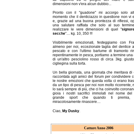
dimensioni non v'era alcun dubbio...
Pronto con il "guadone" mi accorgo solo all'
momento che il denticiazzo in questione non vi 
e, grazie ad una buona prontezza di riflessi, o
una salutare raffiata che solo al suo termine
realizzare le vere dimensioni di quel "
signor
secche
".... kg. 10, 350 !!!
Visibilmente emozionati, festeggiamo con Fra
almeno per noi, eccezionale taglia del dentice
pescato e con l'ultimo barlume di tramonto ri
repentinamente in pesca, portiamo a termine una 
di un'altro pesciolino rosso di circa 3kg. gius
cigliegina sulla torta.
Un bella giornata, una giornata che meritava di
raccontata agli amici del forum per condividere co
le nostre emozioni che questa volta ci erano tr
da un tipo di pesca per noi non molto ricorrente,
lo sarà sempre di più, che ci ha coinvolto corona
gioia i nostri sacrifici immolati nel nome del
grande sport che quando ti premia, 
miracolosamente rinascere....
Ciao,
My Dusky
.
Catture Anno 2006