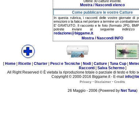
Ultime 30 catture inserite.
Mostra / Nascondi elenco
Come pubblicare le vostre Catture
In questa rubrica, i racconti delle vostre giornate di p
emozioni o la fatica nel portare a termine un combattimen
E' GRATUITO. Il racconto e le foto (formato JPG, BMP,
potrete inviare al seguente indirizzo 
redazione@biggame.it
.
Mostra / Nascondi INFO
[
Home
|
Ricette
|
Charter
|
Pesci e Tecniche
|
Nodi
|
Catture
|
Tuna Cup
|
Mete
Racconti
|
Salva Schermo
]
All Right Reserved © È vietata la riproduzione totale o parziale di testo e foto s
Copyright © 2000-2016 Biggame.it - E-mail
info@bi
-
-
Privacy
Disclaimer
Credits
26 Maggio - 2006 (Powered by
Net Tuna
)