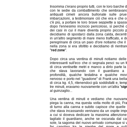
Insomma c'erano proprio tutti, con le loro barche d'
con le sedie da combattimento che sembravano
antiquati cimeli ancora bullonate sulle prue
imbarcazioni, a testimoniare ciò che era e che 
c'è più, a portare le loro brave seppiette a spasso
dopo l'ennesimo incrocio pericoloso, sì perchè 
dei casi in cui il mare diventa proprio piccolo p
decidiamo di spostarci dalla zona calda, decent
in un'altro segmento di mare meno trafficato, e 
peregrinare di circa un paio d'ore notiamo che il t
nella zona si era sfoltito e decidiamo di rientrar
"
red zone
".
Dopo circa una ventina di minuti notiamo delle
interessanti sull'eco che ci segnala pesci su un 
di circa ventisette metri e manco a dirlo parte l
che stava lavorando con il guardiano a 
profondità, qualche testatina e qualche mov
nervoso e porto nel "guadone" di Frank una bell
di circa kg. 4,5, ritenendoci già soddisfatti e, tem
tre minuti, eravamo nuovamente con un'altra "
sig
al guinzaglio...
Una ventina di minuti e vediamo che nuovame
piega la canna, ma questa volta molto di più, Fr
di turno alla canna e subito capisce che quelle 
che stava incassando venivano da un ospite imp
a cui si doveva dedicare la massima attenzione, 
tagliato il guardiano, anche se oscurata dal ca
sole, la sagoma del nuovo arrivato comunque si
far capolino tra le pieghe del mare e sul