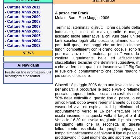
Indice x Anno
Traina dentice
Catture Anno 2011
•
Catture Anno 2010
•
A pesca con Frank
Catture Anno 2009
•
Mola di Bari - Fine Maggio 2006
Catture Anno 2008
•
Catture Anno 2007
•
Terminati, sterminati, distrutti i tonni da parte del
Catture Anno 2006
•
industriale, i mesi di marzo, aprile e magg
Catture Anno 2005
lasciano molte alternative a chi vuol dare un s
•
tanti sacrifici legati alla pesca e, almeno dalle
Catture Anno 2004
•
parti tutti quegli equipaggi che un tempo incro
Catture Anno 2003
•
lunghi combattimenti con le grandi code, si sono ri
NEWS
per mancanza di " materia prima " verso la 
costiera, ugualmente bella ed affascinant
sfaccettature tecniche che definirei suggestive, m
Ai Naviganti
a che vedere con quanto ci trasmetteva il " Big G
le sue ore di combattimento che, come ribadito
Presto on line informazioni utili
più senso di esistere.
ai naviganti e pescatori
Giovedì 18 maggio 2006 dopo una levataccia an
per andarci a procurare le seppie vive direttame
pescatori appena rientrati, cosa che costituisce al
50% della difficoltà di questo tipo di pesca, io ed
amico Frank dopo averle repentinamente custodit
vasca del vivo, ed espletati tutti i preliminari, c
appuntamento verso le 16 per effettuare l'en
uscita insieme, ma questa volta il target è il d
Verso le 16.30 una volta raggiunto il punto prest
prendiamo atto che la secchetta in quest
letteralmente assediata da quegli equipaggi 
tempo simpaticamente definivano il tipo di pesca in
prodigavano in quel momento, uno sport per "vecch