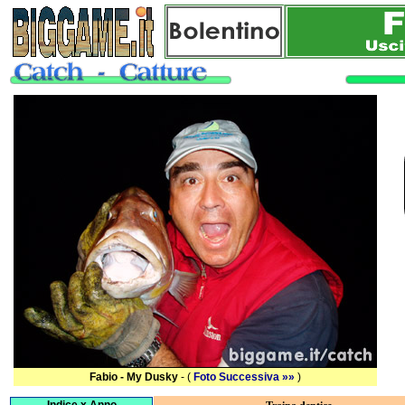
Fabio - My Dusky
- (
Foto Successiva »»
)