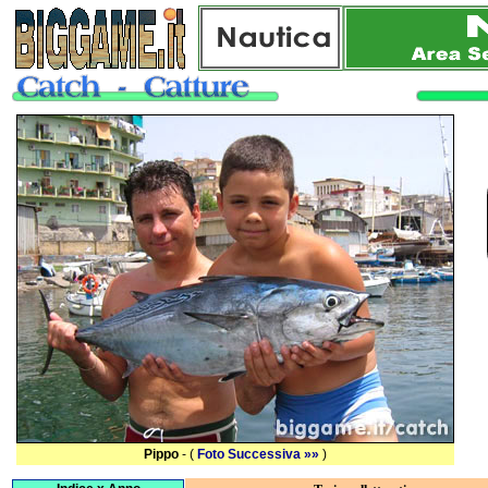
Pippo
- (
Foto Successiva »»
)