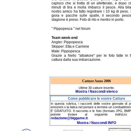
capisco che si tratta di un alletterato, e dopo c
minuti di tira e molla imbarco il pesce. Alla bila
nostro amico ha fatto registrare i 10 kg di peso. S
gioia e pacche sulle spalle, il secondo pesce
stagione è preso. Foto di rito e rientro in porto.
" Pippopesca " nel forum
Team week-end
Angler: Pippopesca
Skipper: Etta e Carmine
Mate: Pippopesca
Grazie a Nello "albakore" per le foto fatte in 
cattura dalla sua imbarcazione.
Catture Anno 2006
Ultime 30 catture inserite.
Mostra / Nascondi elenco
Come pubblicare le vostre Catture
In questa rubrica, i racconti delle vostre giornate di p
emozioni o la fatica nel portare a termine un combattimen
E' GRATUITO. Il racconto e le foto (formato JPG, BMP,
potrete inviare al seguente indirizzo 
redazione@biggame.it
.
Mostra / Nascondi INFO