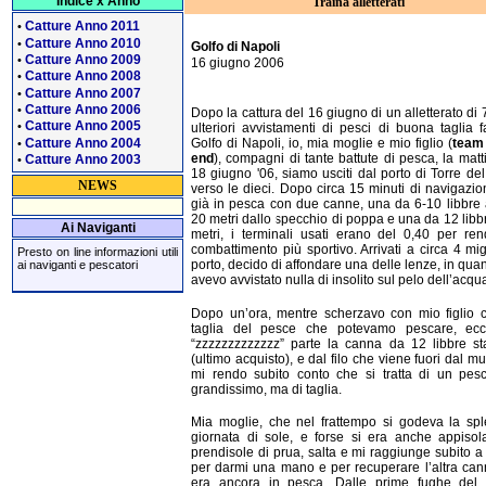
Indice x Anno
Traina alletterati
Catture Anno 2011
•
Catture Anno 2010
•
Golfo di Napoli
Catture Anno 2009
•
16 giugno 2006
Catture Anno 2008
•
Catture Anno 2007
•
Catture Anno 2006
•
Dopo la cattura del 16 giugno di un alletterato di 7
Catture Anno 2005
•
ulteriori avvistamenti di pesci di buona taglia fa
Catture Anno 2004
Golfo di Napoli, io, mia moglie e mio figlio (
team
•
end
), compagni di tante battute di pesca, la matt
Catture Anno 2003
•
18 giugno '06, siamo usciti dal porto di Torre de
NEWS
verso le dieci. Dopo circa 15 minuti di navigazio
già in pesca con due canne, una da 6-10 libbre 
20 metri dallo specchio di poppa e una da 12 libb
Ai Naviganti
metri, i terminali usati erano del 0,40 per ren
combattimento più sportivo. Arrivati a circa 4 mig
Presto on line informazioni utili
porto, decido di affondare una delle lenze, in qua
ai naviganti e pescatori
avevo avvistato nulla di insolito sul pelo dell’acqu
Dopo un’ora, mentre scherzavo con mio figlio c
taglia del pesce che potevamo pescare, ec
“zzzzzzzzzzzzz” parte la canna da 12 libbre s
(ultimo acquisto), e dal filo che viene fuori dal mu
mi rendo subito conto che si tratta di un pes
grandissimo, ma di taglia.
Mia moglie, che nel frattempo si godeva la sp
giornata di sole, e forse si era anche appisol
prendisole di prua, salta e mi raggiunge subito 
per darmi una mano e per recuperare l’altra ca
era ancora in pesca. Dalle prime fughe del 