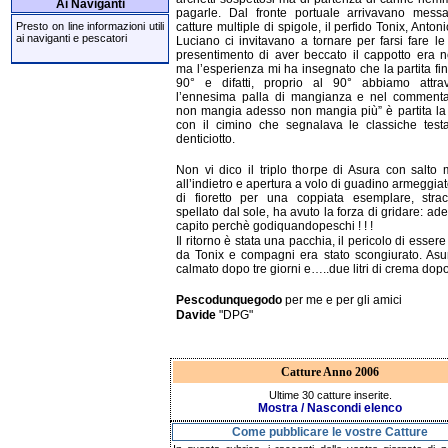
Ai Naviganti
pagarle. Dal fronte portuale arrivavano messa
catture multiple di spigole, il perfido Tonix, Anton
Presto on line informazioni utili
ai naviganti e pescatori
Luciano ci invitavano a tornare per farsi fare le f
presentimento di aver beccato il cappotto era ne
ma l’esperienza mi ha insegnato che la partita fin
90° e difatti, proprio al 90° abbiamo attrav
l’ennesima palla di mangianza e nel commenta
non mangia adesso non mangia più” è partita l
con il cimino che segnalava le classiche test
denticiotto.
Non vi dico il triplo thorpe di Asura con salto 
all’indietro e apertura a volo di guadino armeggia
di fioretto per una coppiata esemplare, strac
spellato dal sole, ha avuto la forza di gridare: ad
capito perchè godiquandopeschi ! ! !
Il ritorno è stata una pacchia, il pericolo di essere 
da Tonix e compagni era stato scongiurato. Asu
calmato dopo tre giorni e…..due litri di crema dopo
Pescodunquegodo
per me e per gli amici
Davide
"DPG"
Catture Anno 2006
Ultime 30 catture inserite.
Mostra / Nascondi elenco
Come pubblicare le vostre Catture