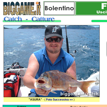
"ASURA"
- (
Foto Successiva »»
)