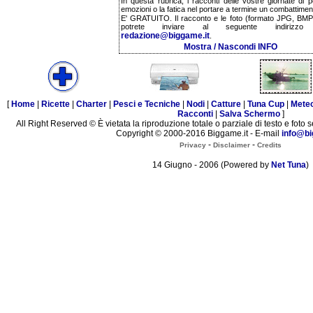
In questa rubrica, i racconti delle vostre giornate di p
emozioni o la fatica nel portare a termine un combattimen
E' GRATUITO. Il racconto e le foto (formato JPG, BMP,
potrete inviare al seguente indirizzo 
redazione@biggame.it
.
Mostra / Nascondi INFO
[
Home
|
Ricette
|
Charter
|
Pesci e Tecniche
|
Nodi
|
Catture
|
Tuna Cup
|
Mete
Racconti
|
Salva Schermo
]
All Right Reserved © È vietata la riproduzione totale o parziale di testo e foto s
Copyright © 2000-2016 Biggame.it - E-mail
info@bi
-
-
Privacy
Disclaimer
Credits
14 Giugno - 2006 (Powered by
Net Tuna
)