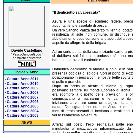
Autore
Traina dentice
“Il denticiotto salvapescata”
Asura è una specie di scudiero fedele, precis
appuntamenti e assetato di pesca.
Un vero Sancho Panza del terzo millennio, dotato
resistenza al sole non comune, si distingue 
abbigliamento poco consone allo sport della pes
aspetto da allegretto della brigata.
Davide Castellano
Ad un certo punto della sua iniziante carriera pis
' PescoDunqueGodo '
si dubitava sul fatto che portasse sfortuna ma 
se volete scrivermi:
hanno dimostrato il contrario e…………………..
Domenica decidiamo di andare a polpi e in bar
Indice x Anno
presenza copiosa di spigole fuori al porto di Pozz
posizioniamo in pesca con le nostre belle scorte d
Catture Anno 2011
•
di pollo e granchi.
Catture Anno 2010
•
Dopo un oretta di niente di niente, gli sgua
Catture Anno 2009
•
posavano sempre sul monte Epomeo di Ischia, i
Catture Anno 2008
•
era sgombro a dispetto delle previsioni, le o
Catture Anno 2007
•
cominciavano a fischiarmi e le canne da 
Catture Anno 2006
•
iniziarono a vibrare come un magico richiamo
Catture Anno 2005
•
natura. Due sguardi incrociati con Asura e all’uni
Catture Anno 2004
men di trenta secondi ci troviamo a venti nodi l
•
verso l’ennesima avventura.
Catture Anno 2003
•
NEWS
Arrivati sul posto, l’eco segnalava palle eno
minutaglia a mezz’acqua inframmezzate da 
archetti sospettosi ma di partenza di canne ne