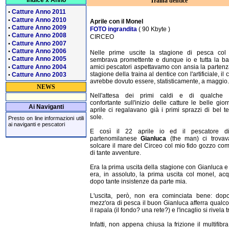
Indice x Anno
Traina dentice
Catture Anno 2011
•
Catture Anno 2010
•
Aprile con il Monel
Catture Anno 2009
•
FOTO ingrandita
( 90 Kbyte )
Catture Anno 2008
•
CIRCEO
Catture Anno 2007
•
Catture Anno 2006
•
Nelle prime uscite la stagione di pesca col
Catture Anno 2005
•
sembrava promettente e dunque io e tutta la b
Catture Anno 2004
amici pescatori aspettavamo con ansia la partenz
•
stagione della traina al dentice con l'artificiale, il 
Catture Anno 2003
•
avrebbe dovuto essere, statisticamente, a maggio.
NEWS
Nell'attesa dei primi caldi e di qualche n
confortante sull'inizio delle catture le belle gior
Ai Naviganti
aprile ci regalavano già i primi sprazzi di bel 
sole.
Presto on line informazioni utili
ai naviganti e pescatori
E così il 22 aprile io ed il pescatore di
partenomilanese
Gianluca
(the man) ci trova
solcare il mare del Circeo col mio fido gozzo c
di tante avventure.
Era la prima uscita della stagione con Gianluca e 
era, in assoluto, la prima uscita col monel, acq
dopo tante insistenze da parte mia.
L'uscita, però, non era cominciata bene: dopo
mezz'ora di pesca il buon Gianluca afferra qualc
il rapala (il fondo? una rete?) e l'incaglio si rivela t
Infatti, non appena chiusa la frizione il multifibra