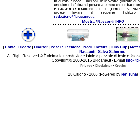
In questa rubrica, i racconti delle vostre giornate di p
emozioni o la fatica nel portare a termine un combattimen
E' GRATUITO. Il racconto e le foto (formato JPG, BMP,
potrete inviare al seguente indirizzo 
redazione@biggame.it
.
Mostra / Nascondi INFO
[
Home
|
Ricette
|
Charter
|
Pesci e Tecniche
|
Nodi
|
Catture
|
Tuna Cup
|
Mete
Racconti
|
Salva Schermo
]
All Right Reserved © È vietata la riproduzione totale o parziale di testo e foto s
Copyright © 2000-2016 Biggame.it - E-mail
info@bi
-
-
Privacy
Disclaimer
Credits
28 Giugno - 2006 (Powered by
Net Tuna
)