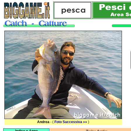
Andrea
- (
Foto Successiva »»
)