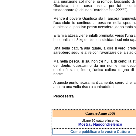
alla giunzione col monel si rompe, lasciando di
Gianluca, che - cosa insolita per lui - comi
smadonnare (e chi non l'avrebbe fatto?????)
Mentre il povero Gianluca sta lì ancora rannuvol
l'accaduto io continuo a pescare nella speran
qualcosa di positivo possa accadere, dopo tanta s
E la mia attesa viene infatti premiata: verso l'una 
bel dentice di 3 kg decide di suicidarsi sul mio rap
Una bella cattura alla quale, a dire il vero, cre
sarebbero seguite altre con l'avanzare della stagi
Ma nella pesca, si sa, non c'è nulla di certo: la s
dei dentici quest'anno da noi non è mai decol
quella è stata, finora, l'unica cattura degna di
nome.
A questo punto, scaramanticamente, spero che l
ancora una volta risca a contraddirmi....
Pesceserra
Catture Anno 2006
Ultime 30 catture inserite.
Mostra / Nascondi elenco
Come pubblicare le vostre Catture