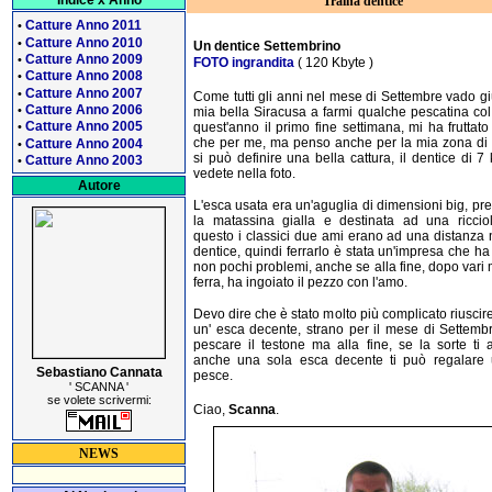
Indice x Anno
Traina dentice
Catture Anno 2011
•
Catture Anno 2010
•
Un dentice Settembrino
Catture Anno 2009
•
FOTO ingrandita
( 120 Kbyte )
Catture Anno 2008
•
Catture Anno 2007
•
Come tutti gli anni nel mese di Settembre vado gi
Catture Anno 2006
•
mia bella Siracusa a farmi qualche pescatina col
Catture Anno 2005
quest'anno il primo fine settimana, mi ha fruttato
•
che per me, ma penso anche per la mia zona di
Catture Anno 2004
•
si può definire una bella cattura, il dentice di 7
Catture Anno 2003
•
vedete nella foto.
Autore
L'esca usata era un'aguglia di dimensioni big, pr
la matassina gialla e destinata ad una riccio
questo i classici due ami erano ad una distanza
dentice, quindi ferrarlo è stata un'impresa che ha
non pochi problemi, anche se alla fine, dopo vari 
ferra, ha ingoiato il pezzo con l'amo.
Devo dire che è stato molto più complicato riuscire
un' esca decente, strano per il mese di Settemb
pescare il testone ma alla fine, se la sorte ti a
anche una sola esca decente ti può regalare 
Sebastiano Cannata
pesce.
' SCANNA '
se volete scrivermi:
Ciao,
Scanna
.
NEWS