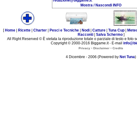
redazione@biggame.it
.
Mostra / Nascondi INFO
[
Home
|
Ricette
|
Charter
|
Pesci e Tecniche
|
Nodi
|
Catture
|
Tuna Cup
|
Mete
Racconti
|
Salva Schermo
]
All Right Reserved © È vietata la riproduzione totale o parziale di testo e foto s
Copyright © 2000-2016 Biggame.it - E-mail
info@bi
-
-
Privacy
Disclaimer
Credits
4 Dicembre - 2006 (Powered by
Net Tuna
)