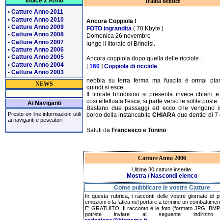
Indice x Anno
Traina dentice
Catture Anno 2011
•
Catture Anno 2010
•
Ancora Coppiola !
Catture Anno 2009
•
FOTO ingrandita
( 70 Kbyte )
Catture Anno 2008
•
Domenica 26 novembre
Catture Anno 2007
•
lungo il litorale di Brindisi.
Catture Anno 2006
•
Catture Anno 2005
•
Ancora coppiola dopo quella delle ricciole :
Catture Anno 2004
•
[
160
]
Coppiola di ricciole
Catture Anno 2003
•
nebbia su terra ferma ma l'uscita è ormai pian
NEWS
quindi si esce.
Il litorale brindisino si presenta invece chiaro e 
cosi effettuata l'esca, si parte verso le solite poste.
Ai Naviganti
Bastano due passaggi ed ecco che vengono is
Presto on line informazioni utili
bordo della instancabile
CHIARA
due dentici di 7 
ai naviganti e pescatori
Saluti da
Francesco
e
Tonino
Catture Anno 2006
Ultime 30 catture inserite.
Mostra / Nascondi elenco
Come pubblicare le vostre Catture
In questa rubrica, i racconti delle vostre giornate di p
emozioni o la fatica nel portare a termine un combattimen
E' GRATUITO. Il racconto e le foto (formato JPG, BMP,
potrete inviare al seguente indirizzo 