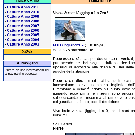
Indice x Anno
Traina dentice
Catture Anno 2011
•
Catture Anno 2010
•
Vivo - Vertical Jigging = 1 a Zeo !
Catture Anno 2009
•
Catture Anno 2008
•
Catture Anno 2007
•
Catture Anno 2006
•
Catture Anno 2005
•
Catture Anno 2004
•
Catture Anno 2003
•
FOTO ingrandita »
( 100 Kbyte )
Sabato 25 novembre '06
NEWS
Dopo esserci sfiancati per due ore con il Vertical j
pur avendo dei bei segnali dall'eco, decidia
Ai Naviganti
riposarci di accostare alla ricerca di una delle
Presto on line informazioni utili
aguglie della stagione.
ai naviganti e pescatori
Dopo circa dieci minuti l'abbiamo in cann
inneschiamo senza nemmeno toglierla dall'
Ritorniamo a velocità ridotta sul punto dove 
jiggando poco prima, e i segni sono ancora 
sull'ecoscandaglio: insomma al primo vero pas
col guardiano a fondo, ecco il denticione!
Vivo batte vertical jigging 1 a 0, ma ci sarà pr
rivincita!
Saluti a tutti
Pierre