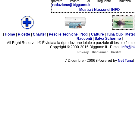
potrete inviare al seguente indirizzo 
redazione@biggame.it
.
Mostra / Nascondi INFO
[
Home
|
Ricette
|
Charter
|
Pesci e Tecniche
|
Nodi
|
Catture
|
Tuna Cup
|
Mete
Racconti
|
Salva Schermo
]
All Right Reserved © È vietata la riproduzione totale o parziale di testo e foto s
Copyright © 2000-2016 Biggame.it - E-mail
info@bi
-
-
Privacy
Disclaimer
Credits
7 Dicembre - 2006 (Powered by
Net Tuna
)