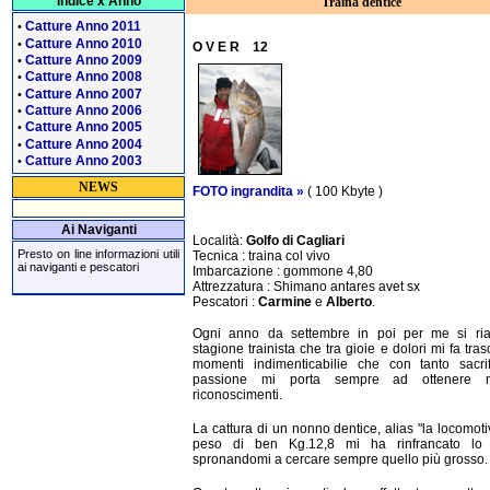
Indice x Anno
Traina dentice
Catture Anno 2011
•
Catture Anno 2010
•
O V E R 12
Catture Anno 2009
•
Catture Anno 2008
•
Catture Anno 2007
•
Catture Anno 2006
•
Catture Anno 2005
•
Catture Anno 2004
•
Catture Anno 2003
•
NEWS
FOTO ingrandita »
( 100 Kbyte )
Ai Naviganti
Località:
Golfo di Cagliari
Presto on line informazioni utili
Tecnica : traina col vivo
ai naviganti e pescatori
Imbarcazione : gommone 4,80
Attrezzatura : Shimano antares avet sx
Pescatori :
Carmine
e
Alberto
.
Ogni anno da settembre in poi per me si ria
stagione trainista che tra gioie e dolori mi fa tras
momenti indimenticabilie che con tanto sacrif
passione mi porta sempre ad ottenere me
riconoscimenti.
La cattura di un nonno dentice, alias "la locomoti
peso di ben Kg.12,8 mi ha rinfrancato lo s
spronandomi a cercare sempre quello più grosso.