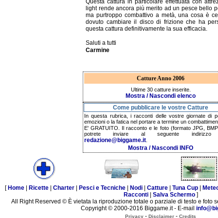
Questa cattura in particolare effettuata con attre
light rende ancora più merito ad un pesce bello 
ma purtroppo combattivo a metà, una cosa è ce
dovuto cambiare il disco di frizione che ha pe
questa cattura definitivamente la sua efficacia.
Saluti a tutti
Carmine
Catture Anno 2006
Ultime 30 catture inserite.
Mostra / Nascondi elenco
Come pubblicare le vostre Catture
In questa rubrica, i racconti delle vostre giornate di p
emozioni o la fatica nel portare a termine un combattimen
E' GRATUITO. Il racconto e le foto (formato JPG, BMP,
potrete inviare al seguente indirizzo 
redazione@biggame.it
.
Mostra / Nascondi INFO
[
Home
|
Ricette
|
Charter
|
Pesci e Tecniche
|
Nodi
|
Catture
|
Tuna Cup
|
Mete
Racconti
|
Salva Schermo
]
All Right Reserved © È vietata la riproduzione totale o parziale di testo e foto s
Copyright © 2000-2016 Biggame.it - E-mail
info@bi
-
-
Privacy
Disclaimer
Credits