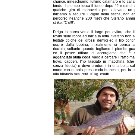
chance, inneschiamo l'ultimo calamaro e lo cali
fondo. Il piombo tocca il fondo dopo 42 metri di 
qualche giro di manovella per sollevarlo un 
iniziamo a seguire il ciglio della secca, non 
percorso neanche 200 metri che Stefano annun
strike. "C'è!!!".
Dirigo la barca verso il largo per evitare che il 
rovini sulle rocce ed inizia la lotta. Stefano non s
testate tipiche dei grossi dentici ed il filo cont
uscire dalla bobina, inizialmente si pensa 
ricciola, soltanto quando togliamo il piombo gu
ed il pesce affiora ci accorgiamo che è r
agganciato sulla coda
, vado a cercare il raffio m
trovo, capperi, l'ho lasciato in macchina (ch
senza fiducia) e devo produrmi in una bella sa
mano con doppia presa coda-branchia, per la c
alla bilancia misurerà 10 kg. esatti.