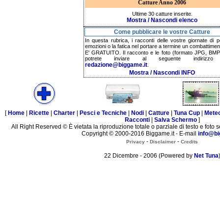
Catture Anno 2006
Ultime 30 catture inserite.
Mostra / Nascondi elenco
Come pubblicare le vostre Catture
In questa rubrica, i racconti delle vostre giornate di p
emozioni o la fatica nel portare a termine un combattimen
E' GRATUITO. Il racconto e le foto (formato JPG, BMP,
potrete inviare al seguente indirizzo 
redazione@biggame.it
.
Mostra / Nascondi INFO
[
Home
|
Ricette
|
Charter
|
Pesci e Tecniche
|
Nodi
|
Catture
|
Tuna Cup
|
Mete
Racconti
|
Salva Schermo
]
All Right Reserved © È vietata la riproduzione totale o parziale di testo e foto s
Copyright © 2000-2016 Biggame.it - E-mail
info@bi
-
-
Privacy
Disclaimer
Credits
22 Dicembre - 2006 (Powered by
Net Tuna