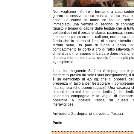
Non vogliamo infierire e torniamo a casa soddisfa
giorno successivo stessa musica, stessa esca e
esito. La canna in mano ce l'ho io, strike
immediato, una ventina di secondi di combatt
(giusto il tempo di capire dalle testate che si trat
bel dentice) ed il pesce si slama, pazienza, inne
il secondo calamaro e lo caliamo, non tocca nea
fondo che la canna si flette di nuovo, stavolta
ferrato bene, un paio di fughe e dopo un
combattimento lo porto a tiro di raffio (stavolta n
dimenticato), lo issiamo in barca e dopo neanche
di pesca ritorniamo a casa; questo è un po' più pic
kg e spiccioli.
Il mattino seguente Stefano è impegnato e p
mettere in pratica da solo i suoi insegnamenti, il r
è un denticiotto di 4,5 kg. che ci onorerà de
presenza in tavola per festeggiare il compleann
mia signora (che buono ragazzi). Una vacanza 
dimenticherò mai, i miei primi dentici (e che dentic
splendida compagnia e la voglia di ritornare
possibile a ricalare l'esca su queste 
meravigliose.
Arrivederci Sardegna, ci si rivede a Pasqua.
Paolo