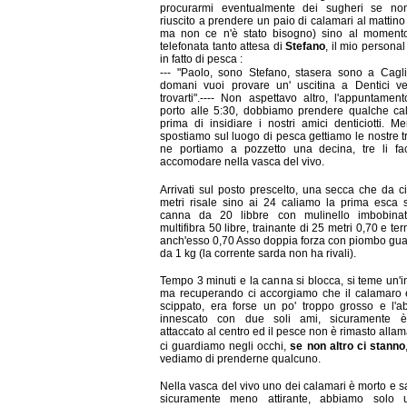
procurarmi eventualmente dei sugheri se non
riuscito a prendere un paio di calamari al mattino
ma non ce n'è stato bisogno) sino al momento
telefonata tanto attesa di
Stefano
, il mio personal
in fatto di pesca :
--- "Paolo, sono Stefano, stasera sono a Cagli
domani vuoi provare un' uscitina a Dentici v
trovarti".---- Non aspettavo altro, l'appuntamen
porto alle 5:30, dobbiamo prendere qualche ca
prima di insidiare i nostri amici denticiotti. Me
spostiamo sul luogo di pesca gettiamo le nostre t
ne portiamo a pozzetto una decina, tre li fa
accomodare nella vasca del vivo.
Arrivati sul posto prescelto, una secca che da c
metri risale sino ai 24 caliamo la prima esca
canna da 20 libbre con mulinello imbobina
multifibra 50 libre, trainante di 25 metri 0,70 e te
anch'esso 0,70 Asso doppia forza con piombo gu
da 1 kg (la corrente sarda non ha rivali).
Tempo 3 minuti e la canna si blocca, si teme un'i
ma recuperando ci accorgiamo che il calamaro 
scippato, era forse un po' troppo grosso e l'
innescato con due soli ami, sicuramente è
attaccato al centro ed il pesce non è rimasto all
ci guardiamo negli occhi,
se non altro ci stanno
vediamo di prenderne qualcuno.
Nella vasca del vivo uno dei calamari è morto e 
sicuramente meno attirante, abbiamo solo un