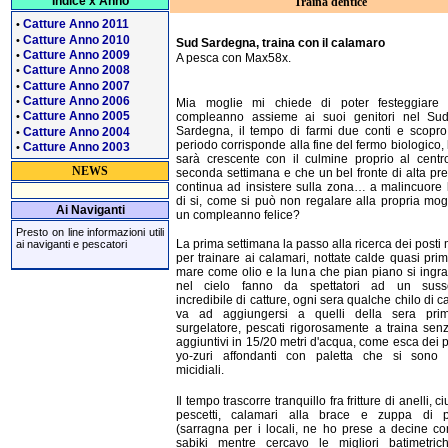
Indice x Anno
Traina dentice
Catture Anno 2011
•
Catture Anno 2010
•
Sud Sardegna, traina con il calamaro
Catture Anno 2009
•
A pesca con Max58x.
Catture Anno 2008
•
Catture Anno 2007
•
Catture Anno 2006
•
Mia moglie mi chiede di poter festeggiare 
Catture Anno 2005
compleanno assieme ai suoi genitori nel Sud
•
Sardegna, il tempo di farmi due conti e scopro
Catture Anno 2004
•
periodo corrisponde alla fine del fermo biologico, 
Catture Anno 2003
•
sarà crescente con il culmine proprio al centr
NEWS
seconda settimana e che un bel fronte di alta pr
continua ad insistere sulla zona… a malincuore 
di si, come si può non regalare alla propria mogl
Ai Naviganti
un compleanno felice?
Presto on line informazioni utili
La prima settimana la passo alla ricerca dei posti m
ai naviganti e pescatori
per trainare ai calamari, nottate calde quasi prima
mare come olio e la luna che pian piano si ingr
nel cielo fanno da spettatori ad un susse
incredibile di catture, ogni sera qualche chilo di c
va ad aggiungersi a quelli della sera pri
surgelatore, pescati rigorosamente a traina sen
aggiuntivi in 15/20 metri d'acqua, come esca dei p
yo-zuri affondanti con paletta che si sono ri
micidiali.
Il tempo trascorre tranquillo fra fritture di anelli, ciu
pescetti, calamari alla brace e zuppa di p
(sarragna per i locali, ne ho prese a decine co
sabiki mentre cercavo le migliori batimetric