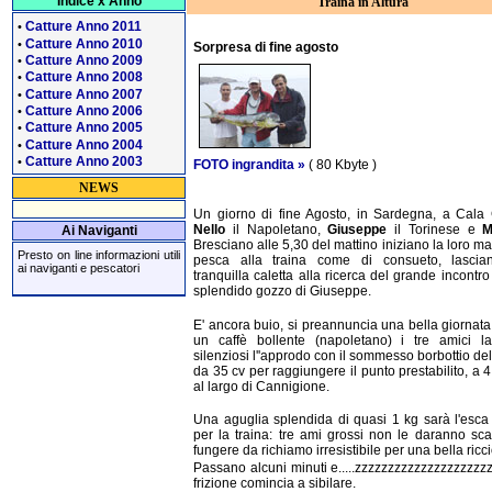
Indice x Anno
Traina in Altura
Catture Anno 2011
•
Catture Anno 2010
•
Sorpresa di fine agosto
Catture Anno 2009
•
Catture Anno 2008
•
Catture Anno 2007
•
Catture Anno 2006
•
Catture Anno 2005
•
Catture Anno 2004
•
Catture Anno 2003
•
FOTO ingrandita »
( 80 Kbyte )
NEWS
Un giorno di fine Agosto, in Sardegna, a Cala
Nello
il Napoletano,
Giuseppe
il Torinese e
M
Ai Naviganti
Bresciano alle 5,30 del mattino iniziano la loro mat
Presto on line informazioni utili
pesca alla traina come di consueto, lascia
ai naviganti e pescatori
tranquilla caletta alla ricerca del grande incontro
splendido gozzo di Giuseppe.
E' ancora buio, si preannuncia una bella giornat
un caffè bollente (napoletano) i tre amici la
silenziosi l''approdo con il sommesso borbottio del
da 35 cv per raggiungere il punto prestabilito, a 4
al largo di Cannigione.
Una aguglia splendida di quasi 1 kg sarà l'esca
per la traina: tre ami grossi non le daranno s
fungere da richiamo irresistibile per una bella ricci
Passano alcuni minuti e.....zzzzzzzzzzzzzzzzzzzzz
frizione comincia a sibilare.