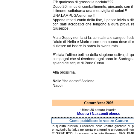
C'è qualcosa di grosso: la ricciola???
Dopo 20 minuti di combattimento, giocando con il
il timone, sottobarca una meraviglia di colori !!
UNA LAMPUGA enorme !!
Appena resasi conto della fine, il pesce inizia a di
con salti acrobatici che tengono a dura prova l'
Giuseppe.
Ma a Geppy non la si fa: con calma e sangue fred
l'aiuto di Nello e Mario e con una buona dose di 
si riesce ad issare in barca la sventurata.
E' stata l'ultimo bottino della stagione estiva, di qu
compagni che si rivedono ogni anno in Sardegna
splendide acque di Porto Cervo.
Alla prossima.
Nello
"the doctor" Ascione
Napoli
Catture Anno 2006
Ultime 30 catture inserite.
Mostra / Nascondi elenco
Come pubblicare le vostre Catture
In questa rubrica, i racconti delle vostre giornate di p
emozioni o la fatica nel portare a termine un combattimen
E' GRATUITO. Il racconto e le foto (formato JPG, BMP,