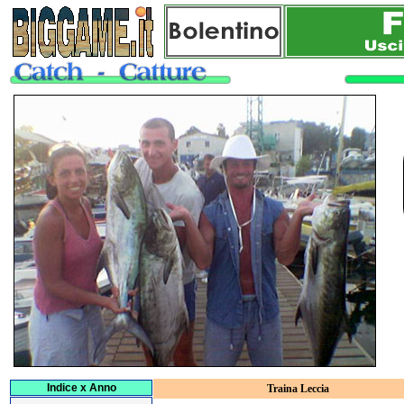
Indice x Anno
Traina Leccia