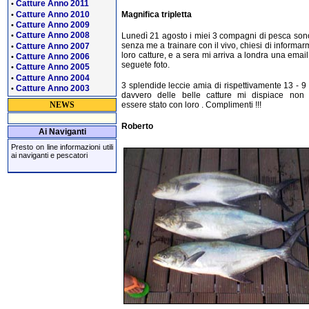
Catture Anno 2011
•
Catture Anno 2010
Magnifica tripletta
•
Catture Anno 2009
•
Catture Anno 2008
Lunedì 21 agosto i miei 3 compagni di pesca sono
•
senza me a trainare con il vivo, chiesi di informarm
Catture Anno 2007
•
loro catture, e a sera mi arriva a londra una email
Catture Anno 2006
•
seguete foto.
Catture Anno 2005
•
Catture Anno 2004
•
3 splendide leccie amia di rispettivamente 13 - 9 e
Catture Anno 2003
•
davvero delle belle catture mi dispiace non 
NEWS
essere stato con loro . Complimenti !!!
Roberto
Ai Naviganti
Presto on line informazioni utili
ai naviganti e pescatori