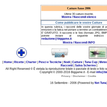
Catture Anno 2006
Ultime 30 catture inserite.
Mostra / Nascondi elenco
Come pubblicare le vostre Catture
In questa rubrica, i racconti delle vostre giornate di p
emozioni o la fatica nel portare a termine un combattimen
E' GRATUITO. Il racconto e le foto (formato JPG, BMP,
potrete inviare al seguente indirizzo 
redazione@biggame.it
.
Mostra / Nascondi INFO
[
Home
|
Ricette
|
Charter
|
Pesci e Tecniche
|
Nodi
|
Catture
|
Tuna Cup
|
Mete
Racconti
|
Salva Schermo
]
All Right Reserved © È vietata la riproduzione totale o parziale di testo e foto s
Copyright © 2000-2016 Biggame.it - E-mail
info@bi
-
-
Privacy
Disclaimer
Credits
16 Settembre - 2006 (Powered by
Net Tuna