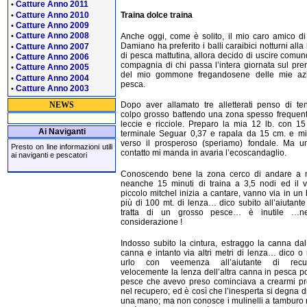
Catture Anno 2011
•
Catture Anno 2010
Traina dolce traina
•
Catture Anno 2009
•
Catture Anno 2008
Anche oggi, come è solito, il mio caro amico d
•
Damiano ha preferito i balli caraibici notturni alla
Catture Anno 2007
•
di pesca mattutina, allora decido di uscire comun
Catture Anno 2006
•
compagnia di chi passa l’intera giornata sul pre
Catture Anno 2005
•
del mio gommone fregandosene delle mie azi
Catture Anno 2004
•
pesca.
Catture Anno 2003
•
NEWS
Dopo aver allamato tre alletterati penso di ten
colpo grosso battendo una zona spesso frequen
leccie e ricciole. Preparo la mia 12 lb. con 15
Ai Naviganti
terminale Seguar 0,37 e rapala da 15 cm. e mi
verso il prosperoso (speriamo) fondale. Ma un
Presto on line informazioni utili
contatto mi manda in avaria l’ecoscandaglio.
ai naviganti e pescatori
Conoscendo bene la zona cerco di andare a
neanche 15 minuti di traina a 3,5 nodi ed il 
piccolo mitchel inizia a cantare, vanno via in un
più di 100 mt. di lenza… dico subito all’aiutante
tratta di un grosso pesce… è inutile …n
considerazione !
Indosso subito la cintura, estraggo la canna dal
canna e intanto via altri metri di lenza… dico o
urlo con veemenza all’aiutante di recu
velocemente la lenza dell’altra canna in pesca po
pesce che avevo preso cominciava a crearmi pr
nel recupero; ed è così che l’inesperta si degna d
una mano; ma non conosce i mulinelli a tamburo 