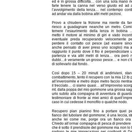
ed è in grossa difficoltà… con una sola mano r
farle tenere la canna nel verso giusto ed ad 
l’avvolgimento della lenza… nel contempo cont
ad andar via dalla bobina altri metri peziosi.
Provo a chiudere la frizione ma niente da far
riesco a guadagnare neanche un metro. Comi
temere l’esaurimento della lenza in bobina …
metto il motore al minimo di giri e vado incont
eventuale preda recuperando velocemente p
perdere il contatto col pesce (ad essere sinc
anche pensato di aver preso uno scoglio) ma 
raggiunto il punto dove il filo è perpendicolare u
partenza e via altri metri di lenza… ora però
dubbi…è veramente un grosso pesce… e non c’è
di sollevarlo dal fondo.
Così dopo 15 – 20 minuti di andirivieni, stan
combattimento, tento il recupero con la mia 12 lb 
all’inverosimile e metro dopo metro faccio rientrar
il trecciato… ci siamo quasi… all’improvviso scor
mt. dalla poppa del mio gommone una grossa s
urlo subito alla compagna di avventura di guard
testimoniare di fronte ai miei amici di quell’impr
caso in cui cedesse il monofilo o qualche nodo.
Recupero pian pianino fino a portare quel p
fianco del tubolare del gommone; è una leccia, s
anche lei come me, porge ora un fianco ora l’
Chiedo all’ormai compagna di pesca di prendere il
che è sotto il prendisole del gommone ma non lo
partono le mie imprecazioni nei confronti di 