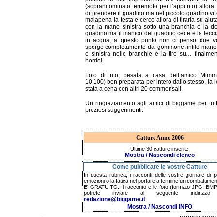
(soprannominato terremoto per l’appunto) allora 
di prendere il guadino ma nel piccolo guadino vi 
malapena la testa e cerco allora di tirarla su aiu
con la mano sinistra sotto una branchia e la de
guadino ma il manico del guadino cede e la lecci
in acqua; a questo punto non ci penso due vo
sporgo completamente dal gommone, infilo mano
e sinistra nelle branchie e la tiro su… finalme
bordo!
Foto di rito, pesata a casa dell’amico Mimm
10,100) ben preparata per intero dallo stesso, la l
stata a cena con altri 20 commensali.
Un ringraziamento agli amici di biggame per tutti
preziosi suggerimenti.
Catture Anno 2006
Ultime 30 catture inserite.
Mostra / Nascondi elenco
Come pubblicare le vostre Catture
In questa rubrica, i racconti delle vostre giornate di p
emozioni o la fatica nel portare a termine un combattimen
E' GRATUITO. Il racconto e le foto (formato JPG, BMP,
potrete inviare al seguente indirizzo 
redazione@biggame.it
.
Mostra / Nascondi INFO