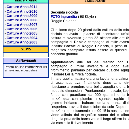
Indice x Anno
Traina ricciole
Catture Anno 2011
•
Catture Anno 2010
•
Seconda ricciola
Catture Anno 2009
•
FOTO ingrandita
( 90 Kbyte )
Catture Anno 2008
•
Reggio Calabria
Catture Anno 2007
•
Catture Anno 2006
•
Ci risiamo dopo 20 giorni dalla cattura della mi
Catture Anno 2005
•
ricciola ho avuto il piacere di incontrarne un'al
Catture Anno 2004
cattura e' avvenuta giorno 22 ottobre alle ore 0
•
compagnia di
Daniele
compagno di mille avvent
Catture Anno 2003
•
localita'
Bocale di Reggio Calabria
, il peso di
NEWS
magnifico esemplare risulta essere di quindici 
ottocento grammi.
Ai Naviganti
Appuntamento alle sei del mattino con D
compagno di mille avventure e dopo aver
Presto on line informazioni utili
rifornimento partiamo per cercare qualche agug
ai naviganti e pescatori
insidiare Lei la mitica ricciola.
Il mare quella mattina era una favola, una calma 
ci accompagnava, finalmente dopo tanto gir
riusciamo a prendere una bella aguglia e una 
modeste dimensioni. Prontamente innescate, l'ag
fondo con guardiano da 900 grammi e la 
mezz'acqua con piombo a sgancio rapido 
grammi iniziamo a trainare con la speranza di r
l'esperienza avuta il due ottobre da solo. Dopo 
mezz'ora e precisamente alle 09:15 la nostra atte
viene attirata dal magnifico suono del cicalino
dirigo la prua della barca verso il largo afferro la
via comincia il divertimento.