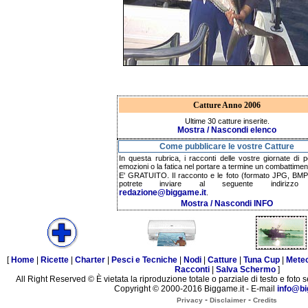
Catture Anno 2006
Ultime 30 catture inserite.
Mostra / Nascondi elenco
Come pubblicare le vostre Catture
In questa rubrica, i racconti delle vostre giornate di p
emozioni o la fatica nel portare a termine un combattimen
E' GRATUITO. Il racconto e le foto (formato JPG, BMP,
potrete inviare al seguente indirizzo 
redazione@biggame.it
.
Mostra / Nascondi INFO
[
Home
|
Ricette
|
Charter
|
Pesci e Tecniche
|
Nodi
|
Catture
|
Tuna Cup
|
Mete
Racconti
|
Salva Schermo
]
All Right Reserved © È vietata la riproduzione totale o parziale di testo e foto s
Copyright © 2000-2016 Biggame.it - E-mail
info@bi
-
-
Privacy
Disclaimer
Credits