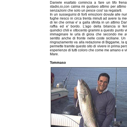
Daniele esaltato comincia a fare un tifo frena
stadio,io,con calma mi gustavo attimo per attimo
senzazioni che solo un pesce cosi' sa regalarti.
In un susseguirsi di forti emozioni dovute alle n
fughe riesco in circa trenta minuti ad avere la me
di lei che ormai e' a galla sfinita in un attimo Dan
raffia ed e' bordo. L'ago della bilancia si f
quindici chili e ottocento grammi a questo punto vi
immaginare le urla di gioia che secondo me a
sentito anche di fronte nelle coste siciliane. Un 
ringraziamento va alla redazione di Biggame, la q
permette tramite questo sito di vivere in prima per
esperienze di tutti coloro che come me amano e vi
Mare.
Tommaso