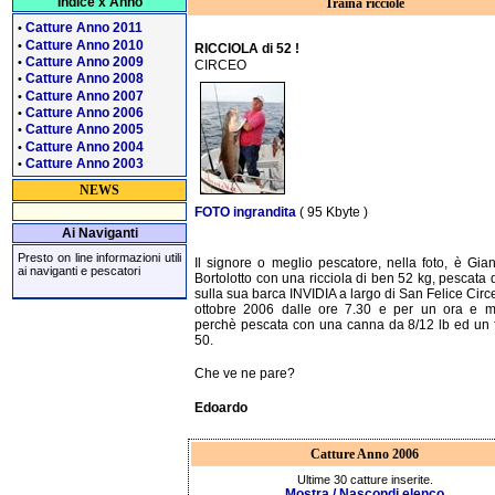
Indice x Anno
Traina ricciole
Catture Anno 2011
•
Catture Anno 2010
•
RICCIOLA di 52 !
Catture Anno 2009
•
CIRCEO
Catture Anno 2008
•
Catture Anno 2007
•
Catture Anno 2006
•
Catture Anno 2005
•
Catture Anno 2004
•
Catture Anno 2003
•
NEWS
FOTO ingrandita
( 95 Kbyte )
Ai Naviganti
Presto on line informazioni utili
Il signore o meglio pescatore, nella foto, è Gia
ai naviganti e pescatori
Bortolotto con una ricciola di ben 52 kg, pescata 
sulla sua barca INVIDIA a largo di San Felice Circe
ottobre 2006 dalle ore 7.30 e per un ora e m
perchè pescata con una canna da 8/12 lb ed un f
50.
Che ve ne pare?
Edoardo
Catture Anno 2006
Ultime 30 catture inserite.
Mostra / Nascondi elenco