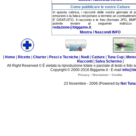
Come pubblicare le vostre Catture
In questa rubrica, i racconti delle vostre giornate di p
emozioni o la fatica nel portare a termine un combattimen
E' GRATUITO. Il racconto e le foto (formato JPG, BMP,
potrete inviare al seguente indirizzo 
redazione@biggame.it
.
Mostra / Nascondi INFO
[
Home
|
Ricette
|
Charter
|
Pesci e Tecniche
|
Nodi
|
Catture
|
Tuna Cup
|
Mete
Racconti
|
Salva Schermo
]
All Right Reserved © È vietata la riproduzione totale o parziale di testo e foto s
Copyright © 2000-2016 Biggame.it - E-mail
info@bi
-
-
Privacy
Disclaimer
Credits
23 Novembre - 2006 (Powered by
Net Tuna