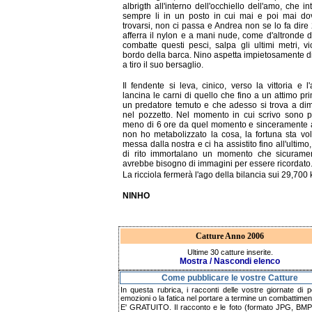
albrigth all'interno dell'occhiello dell'amo, che in
sempre li in un posto in cui mai e poi mai do
trovarsi, non ci passa e Andrea non se lo fa dire 
afferra il nylon e a mani nude, come d'altronde di
combatte questi pesci, salpa gli ultimi metri, vi
bordo della barca. Nino aspetta impietosamente d
a tiro il suo bersaglio.
Il fendente si leva, cinico, verso la vittoria e l'
lancina le carni di quello che fino a un attimo pr
un predatore temuto e che adesso si trova a di
nel pozzetto. Nel momento in cui scrivo sono 
meno di 6 ore da quel momento e sinceramente 
non ho metabolizzato la cosa, la fortuna sta vol
messa dalla nostra e ci ha assistito fino all'ultimo,
di rito immortalano un momento che sicurame
avrebbe bisogno di immagini per essere ricordato
La ricciola fermerà l'ago della bilancia sui 29,700 
NINHO
Catture Anno 2006
Ultime 30 catture inserite.
Mostra / Nascondi elenco
Come pubblicare le vostre Catture
In questa rubrica, i racconti delle vostre giornate di p
emozioni o la fatica nel portare a termine un combattimen
E' GRATUITO. Il racconto e le foto (formato JPG, BMP,