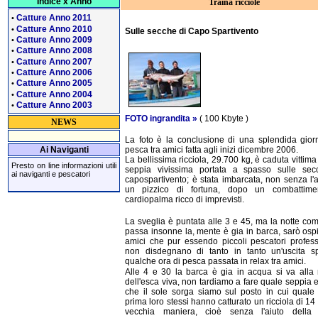
Indice x Anno
Traina ricciole
Catture Anno 2011
•
Catture Anno 2010
•
Sulle secche di Capo Spartivento
Catture Anno 2009
•
Catture Anno 2008
•
Catture Anno 2007
•
Catture Anno 2006
•
Catture Anno 2005
•
Catture Anno 2004
•
Catture Anno 2003
•
FOTO ingrandita »
( 100 Kbyte )
NEWS
La foto è la conclusione di una splendida gior
Ai Naviganti
pesca tra amici fatta agli inizi dicembre 2006.
La bellissima ricciola, 29.700 kg, è caduta vittima
Presto on line informazioni utili
seppia vivissima portata a spasso sulle sec
ai naviganti e pescatori
capospartivento; è stata imbarcata, non senza l'a
un pizzico di fortuna, dopo un combattime
cardiopalma ricco di imprevisti.
La sveglia è puntata alle 3 e 45, ma la notte c
passa insonne la, mente è gia in barca, sarò ospi
amici che pur essendo piccoli pescatori professi
non disdegnano di tanto in tanto un'uscita sp
qualche ora di pesca passata in relax tra amici.
Alle 4 e 30 la barca è gia in acqua si va alla 
dell'esca viva, non tardiamo a fare quale seppia 
che il sole sorga siamo sul posto in cui quale
prima loro stessi hanno catturato un ricciola di 14 
vecchia maniera, cioè senza l'aiuto della