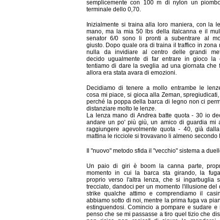
semplicemente con 100 m di nylon un piomb
terminale dello 0,70.
Inizialmente si traina alla loro maniera, con la l
mano, ma la mia 50 lbs della italcanna e il mu
senator 6/0 sono li pronti a subentrare al m
giusto. Dopo quale ora di traina il traffico in zona
nulla da invidiare al centro delle grandi met
decido ugualmente di far entrare in gioco la 
tentiamo di dare la sveglia ad una giornata che 
allora era stata avara di emozioni.
Decidiamo di tenere a mollo entrambe le lenze
cosa mi piace, si gioca alla Zeman, spregiudicati
perché la poppa della barca di legno non ci perm
distanziare molto le lenze.
La lenza mano di Andrea batte quota - 30 io de
andare un po' più giù, un amico di guardia mi 
raggiungere agevolmente quota - 40, già dalla
mattina le ricciole si trovavano li almeno secondo l
Il "nuovo" metodo sfida il "vecchio" sistema a duell
Un paio di giri è boom la canna parte, propr
momento in cui la barca sta girando, la fuga
proprio verso l'altra lenza, che si ingarbuglia 
trecciato, dandoci per un momento l'illusione del
strike qualche attimo e comprendiamo il casi
abbiamo sotto di noi, mentre la prima fuga va pia
estinguendosi. Comincio a pompare e sudare e 
penso che se mi passasse a tiro quel tizio che dis