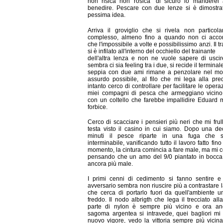
non risica non rosica" di sicuro lo manderei 
benedire. Pescare con due lenze si è dimostra
pessima idea.
Arriva il groviglio che si rivela non particol
complesso, almeno fino a quando non ci acco
che l'impossibile a volte e possibilissimo anzi. Il t
si è infilato all'interno del occhiello del trainante
dell'altra lenza e non ne vuole sapere di uscire
sembra ci sia feeling tra i due, si recide il termina
seppia con due ami rimane a penzolare nel mo
assurdo possibile, al filo che mi lega alla pr
intanto cerco di controllare per facilitare le opera
miei compagni di pesca che armeggiano vicino 
con un coltello che farebbe impallidire Eduard 
forbice.
Cerco di scacciare i pensieri più neri che mi frul
testa visto il casino in cui siamo. Dopo una de
minuti il pesce riparte in una fuga che 
interminabile, vanificando tutto il lavoro fatto fin
momento, la cintura comincia a fare male, ma mi 
pensando che un amo del 9/0 piantato in bocca
ancora più male.
I primi cenni di cedimento si fanno sentire e
avversario sembra non riuscire più a contrastare l
che cerca di portarlo fuori da quell'ambiente 
freddo. Il nodo albrigth che lega il trecciato all
parte di nylon è sempre più vicino e ora an
sagoma argentea si intravede, quei bagliori m
nuovo vigore, vedo la vittoria sempre più vicina