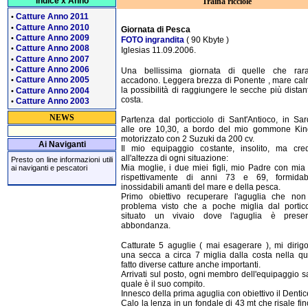
Indice x Anno
Traina ricciole
Catture Anno 2011
•
Catture Anno 2010
•
Giornata di Pesca
Catture Anno 2009
•
FOTO ingrandita
( 90 Kbyte )
Catture Anno 2008
•
Iglesias 11.09.2006.
Catture Anno 2007
•
Catture Anno 2006
•
Una bellissima giornata di quelle che rar
Catture Anno 2005
accadono. Leggera brezza di Ponente , mare ca
•
la possibilità di raggiungere le secche più distant
Catture Anno 2004
•
costa.
Catture Anno 2003
•
NEWS
Partenza dal porticciolo di Sant'Antioco, in Sa
alle ore 10,30, a bordo del mio gommone Kin
motorizzato con 2 Suzuki da 200 cv.
Ai Naviganti
Il mio equipaggio costante, insolito, ma cred
all'altezza di ogni situazione:
Presto on line informazioni utili
Mia moglie, i due miei figli, mio Padre con mi
ai naviganti e pescatori
rispettivamente di anni 73 e 69, formidab
inossidabili amanti del mare e della pesca.
Primo obiettivo recuperare l'aguglia che no
problema visto che a poche miglia dal porticc
situato un vivaio dove l'aguglia è prese
abbondanza.
Catturate 5 aguglie ( mai esagerare ), mi dirig
una secca a circa 7 miglia dalla costa nella q
fatto diverse catture anche importanti.
Arrivati sul posto, ogni membro dell'equipaggio 
quale è il suo compito.
Innesco della prima aguglia con obiettivo il Dentic
Calo la lenza in un fondale di 43 mt che risale fin