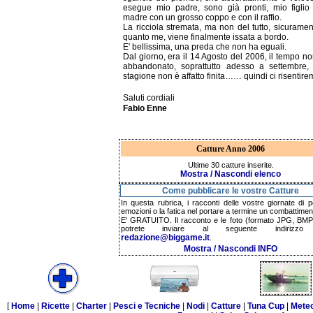
esegue mio padre, sono già pronti, mio figlio
madre con un grosso coppo e con il raffio.
La ricciola stremata, ma non del tutto, sicurame
quanto me, viene finalmente issata a bordo.
E' bellissima, una preda che non ha eguali.
Dal giorno, era il 14 Agosto del 2006, il tempo no
abbandonato, soprattutto adesso a settembre,
stagione non è affatto finita…… quindi ci risentir
Saluti cordiali
Fabio Enne
Catture Anno 2006
Ultime 30 catture inserite.
Mostra / Nascondi elenco
Come pubblicare le vostre Catture
In questa rubrica, i racconti delle vostre giornate di p
emozioni o la fatica nel portare a termine un combattimen
E' GRATUITO. Il racconto e le foto (formato JPG, BMP,
potrete inviare al seguente indirizzo 
redazione@biggame.it
.
Mostra / Nascondi INFO
[
Home
|
Ricette
|
Charter
|
Pesci e Tecniche
|
Nodi
|
Catture
|
Tuna Cup
|
Mete