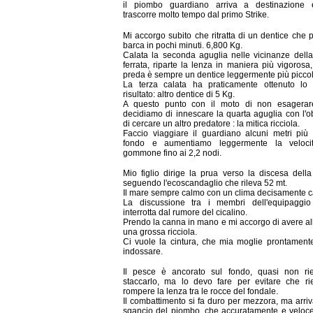
il piombo guardiano arriva a destinazione
trascorre molto tempo dal primo Strike.
Mi accorgo subito che ritratta di un dentice che p
barca in pochi minuti. 6,800 Kg.
Calata la seconda aguglia nelle vicinanze dell
ferrata, riparte la lenza in maniera più vigorosa
preda è sempre un dentice leggermente più piccol
La terza calata ha praticamente ottenuto lo 
risultato: altro dentice di 5 Kg.
A questo punto con il moto di non esagerar
decidiamo di innescare la quarta aguglia con l'ob
di cercare un altro predatore : la mitica ricciola.
Faccio viaggiare il guardiano alcuni metri più
fondo e aumentiamo leggermente la veloci
gommone fino ai 2,2 nodi.
Mio figlio dirige la prua verso la discesa dell
seguendo l'ecoscandaglio che rileva 52 mt.
Il mare sempre calmo con un clima decisamente c
La discussione tra i membri dell'equipaggio
interrotta dal rumore del cicalino.
Prendo la canna in mano e mi accorgo di avere a
una grossa ricciola.
Ci vuole la cintura, che mia moglie prontament
indossare.
Il pesce è ancorato sul fondo, quasi non ri
staccarlo, ma lo devo fare per evitare che ri
rompere la lenza tra le rocce del fondale.
Il combattimento si fa duro per mezzora, ma arriva
sgancio del piombo, che accuratamente e veloc