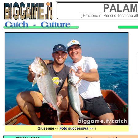
Giuseppe
- (
Foto successiva »»
)