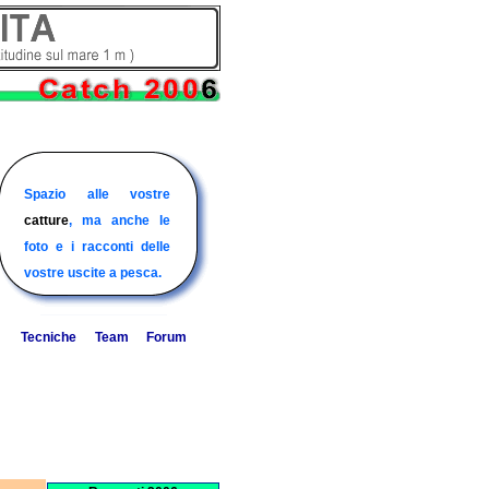
Pesci e tecniche di
Il Forum di Discussione
Spazio alle vostre
Il sito delle barche e
pesca, consigli utili per
sulla pesca in mare
catture
degli equipaggi di
, ma anche le
chi pesca dalla barca e
dalla barca.
foto e i racconti delle
pesca d'altura italiani..
non ..
vostre uscite a pesca.
Tecniche
Team
Forum