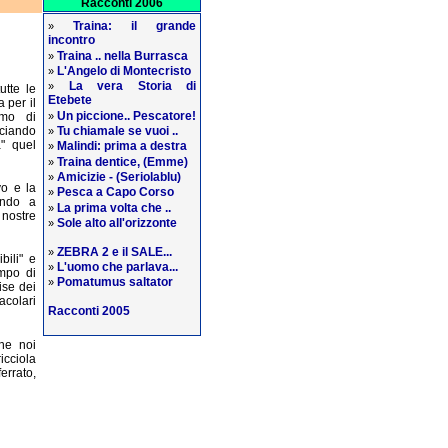
Racconti 2006
Traina: il grande
»
incontro
Traina .. nella Burrasca
»
L'Angelo di Montecristo
»
La vera Storia di
»
utte le
Etebete
 per il
Un piccione.. Pescatore!
amo di
»
ciando
Tu chiamale se vuoi ..
»
a" quel
Malindi: prima a destra
»
Traina dentice, (Emme)
»
Amicizie - (Seriolablu)
»
vo e la
Pesca a Capo Corso
»
endo a
La prima volta che ..
»
 nostre
Sole alto all'orizzonte
»
ZEBRA 2 e il SALE...
»
bili" e
L'uomo che parlava...
»
empo di
Pomatumus saltator
»
ise dei
acolari
Racconti 2005
he noi
icciola
rrato,