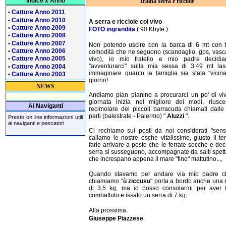
Indice x Anno
Traina serra e ricciole
Catture Anno 2011
•
Catture Anno 2010
•
A serra e ricciole col vivo
Catture Anno 2009
•
FOTO ingrandita
( 90 Kbyte )
Catture Anno 2008
•
Catture Anno 2007
•
Non potendo uscire con la barca di 6 mt con t
Catture Anno 2006
•
comodità che ne seguono (scandaglio, gps, vasca
Catture Anno 2005
vivo), io mio fratello e mio padre decidi
•
"avventurarci" sulla mia sessa di 3.49 mt las
Catture Anno 2004
•
immaginare quanto la famiglia sia stata "vicin
Catture Anno 2003
•
giorno!
NEWS
Andiamo pian pianino a procurarci un po' di vi
giornata inizia nel migliore dei modi, riusc
Ai Naviganti
recimolare dei piccoli barracuda chiamati dalle
parti (balestrate - Palermo) "
Aluzzi
".
Presto on line informazioni utili
ai naviganti e pescatori
Ci rechiamo sui posti da noi considerati "sensi
caliamo le nostre esche vitalissime, giusto il t
farle arrivare a posto che le ferrate secche e dec
serra si susseguono, accompagnate da salti spett
che increspano appena il mare "fino" mattutino...,
Quando stavamo per andare via mio padre c
chiamiamo "
ù ziccusu
" porta a bordo anche una r
di 3.5 kg, ma io posso consolarmi per aver fe
combattuto e issato un serra di 7 kg.
Alla prossima.
Giuseppe Piazzese