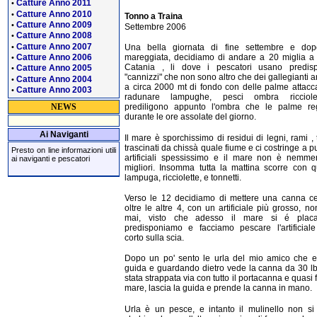
Catture Anno 2011
•
Catture Anno 2010
•
Tonno a Traina
Catture Anno 2009
•
Settembre 2006
Catture Anno 2008
•
Catture Anno 2007
•
Una bella giornata di fine settembre e do
Catture Anno 2006
mareggiata, decidiamo di andare a 20 miglia a
•
Catania , li dove i pescatori usano predisp
Catture Anno 2005
•
"cannizzi" che non sono altro che dei gallegianti a
Catture Anno 2004
•
a circa 2000 mt di fondo con delle palme attacc
Catture Anno 2003
•
radunare lampughe, pesci ombra riccio
NEWS
prediligono appunto l'ombra che le palme re
durante le ore assolate del giorno.
Ai Naviganti
Il mare è sporchissimo di residui di legni, rami , 
trascinati da chissà quale fiume e ci costringe a pu
Presto on line informazioni utili
artificiali spessissimo e il mare non è nemme
ai naviganti e pescatori
migliori. Insomma tutta la mattina scorre con 
lampuga, ricciolette, e tonnetti.
Verso le 12 decidiamo di mettere una canna ce
oltre le altre 4, con un artificiale più grosso, no
mai, visto che adesso il mare si é placa
predisponiamo e facciamo pescare l'artificial
corto sulla scia.
Dopo un po' sento le urla del mio amico che e
guida e guardando dietro vede la canna da 30 l
stata strappata via con tutto il portacanna e quasi 
mare, lascia la guida e prende la canna in mano.
Urla è un pesce, e intanto il mulinello non si