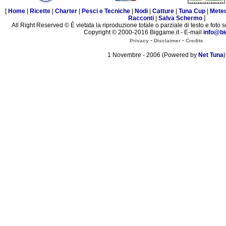
[
Home
|
Ricette
|
Charter
|
Pesci e Tecniche
|
Nodi
|
Catture
|
Tuna Cup
|
Mete
Racconti
|
Salva Schermo
]
All Right Reserved © È vietata la riproduzione totale o parziale di testo e foto s
Copyright © 2000-2016 Biggame.it - E-mail
info@bi
-
-
Privacy
Disclaimer
Credits
1 Novembre - 2006 (Powered by
Net Tuna
)