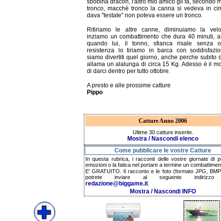
sbobina dracon, l'altro mio amico gli fa, secondo 
tronco, macchè tronco la canna si vedeva in c
dava "testate" non poteva essere un tronco.
Ritiriamo le altre canne, diminuiamo la velo
inziamo un combattimento che dura 40 minuti, al
quando lui, il tonno, sfianca risale senza o
resistenza lo tiriamo in barca con soddisfazi
siamo divertiti quel giorno, anche perche subito 
allama un alalunga di circa 15 Kg. Adesso è il 
di darci dentro per tutto ottobre.
A presto e alle prossime catture
Pippo
Catture Anno 2006
Ultime 30 catture inserite.
Mostra / Nascondi elenco
Come pubblicare le vostre Catture
In questa rubrica, i racconti delle vostre giornate di p
emozioni o la fatica nel portare a termine un combattimen
E' GRATUITO. Il racconto e le foto (formato JPG, BMP,
potrete inviare al seguente indirizzo 
redazione@biggame.it
.
Mostra / Nascondi INFO