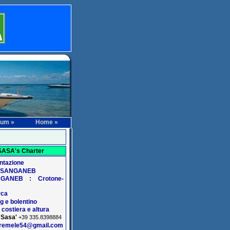
rum »
Home »
SASA's Charter
ntazione
l SANGANEB
GANEB : Crotone-
rca
ng e bolentino
 costiera e altura
Sasa'
:
+39 335.8398884
oremele54@gmail.com