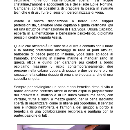
settimane, offrendo indimenticabili scenari tra acque
cristalline,tramonti e accoglienti baie delle isole Eolie, Pontine,
Campane, con la possibilità di praticare la pesca in svariate
tecniche e di usufruire di sessioni personalizzate di yoga.
Avrete a vostra disposizione a bordo uno skipper
professionista, Salvatore Mele capitano e guida certificata Igfa
ed una istruttrice internazionale di Hata yoga, Ursula Capalbo,
esperta in alimentazione e benessere psico-fisico, diplomata
presso il centro Ananda Assisi.
Quello che offriamo è un sano stile di vita a contatto con il mare
e la natura; preferendo ancoraggi in rade ai porti affollati,
barbecue di pesce pescato insieme, yoga sulle spiagge al
tramonto, snorkeling in riserve marine e mangiar sano. In
questa ottica e quindi per garantire più confort a bordo
ospitiamo massimo 5 ospiti contemporaneamente; due
persone nella cabina doppia di poppa e due persone più un
ragazzo nella cabina doppia di prua che è dotata anche di una
cuccetta singola.
Sempre per privilegiare un sano e non frenetico ritmo di vita a
bordo abbiamo preferito offrire ai nostri ospiti la preparazione
del breakfast al mattino e di un lunch veloce ma sano, con
verdure, frutta e sushi a mezzo giorno, per la cena lasciamo
libertà di organizzarsi come si ritiene più opportuno. Il servizio
non è incluso nell'offerta e l'armonia del gruppo a bordo si
beneficia di una collaborazione reciproca e paritaria con la
partecipazione di tutti.