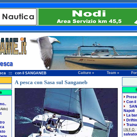
Catture »
Team »
Fo
esca ::: con il SANGANEB
A pesca con Sasa sul Sanganeb
a
Prese
Con i
mo..
SAN
Aldo)
Napoli
t
La ba
Drifti
tro
Traina
sca
I N F O
sto
salvat
ebete