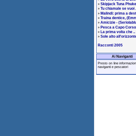
Skipjack Tuna Phuke
»
Tu chiamale se vuoi .
»
Malindi: prima a des
»
Traina dentice, (Em
»
Amicizie - (Seriolabl
»
Pesca a Capo Corso
»
La prima volta che ..
»
Sole alto all'orizzont
»
Racconti 2005
Ai Naviganti
Presto on line informazioni 
naviganti e pescatori