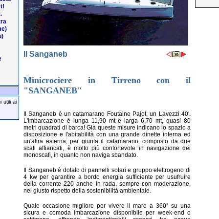
t!
.
tra
me)
u)
Il Sanganeb
e
Minicrociere in Tirreno con il
"SANGANEB"
utili ai
Il Sanganeb è un catamarano Foutaine Pajot, un Lavezzi 40'.
L'imbarcazione è lunga 11,90 mt e larga 6,70 mt, quasi 80
metri quadrati di barca! Già queste misure indicano lo spazio a
disposizione e l'abitabilità con una grande dinette interna ed
un'altra esterna; per giunta il catamarano, composto da due
scafi affiancati, è molto più confortevole in navigazione dei
monoscafi, in quanto non naviga sbandato.
Il Sanganeb è dotato di pannelli solari e gruppo elettrogeno di
4 kw per garantire a bordo energia sufficiente per usufruire
della corrente 220 anche in rada, sempre con moderazione,
nel giusto rispetto della sostenibilità ambientale.
Quale occasione migliore per vivere il mare a 360° su una
sicura e comoda imbarcazione disponibile per week-end o