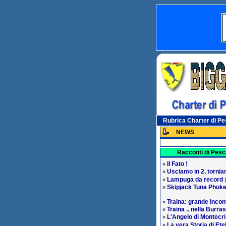
Rubrica Charter di P
NEWS
Racconti di Pesc
Il Fato !
»
Usciamo in 2, tornia
»
Lampuga da record
»
(
Skipjack Tuna Phuke
»
Traina: grande incon
»
Traina .. nella Burra
»
L'Angelo di Montecri
»
La vera Storia di Et
»