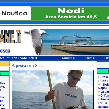
Catture »
Team »
Fo
esca ::: con il SANGANEB
A pesca con Sasa
a
Prese
Con i
mo..
SAN
Aldo)
Napoli
t
La ba
Drifti
tro
Traina
sca
I N F O
sto
salvat
ebete