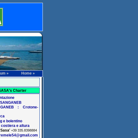
rum »
Home »
SASA's Charter
ntazione
l SANGANEB
GANEB : Crotone-
rca
ng e bolentino
 costiera e altura
Sasa'
:
+39 335.8398884
oremele54@gmail.com