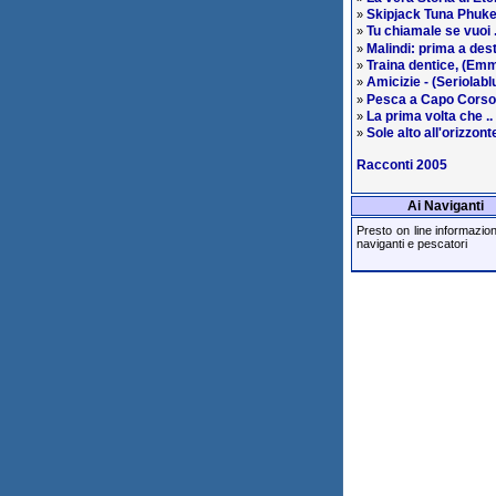
Skipjack Tuna Phuke
»
Tu chiamale se vuoi .
»
Malindi: prima a des
»
Traina dentice, (Em
»
Amicizie - (Seriolabl
»
Pesca a Capo Corso
»
La prima volta che ..
»
Sole alto all'orizzont
»
Racconti 2005
Ai Naviganti
Presto on line informazioni 
naviganti e pescatori