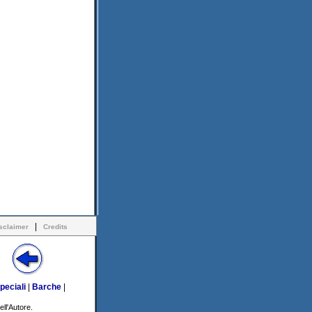
|
sclaimer
Credits
peciali
|
Barche
|
ell'Autore.