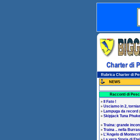
Rubrica Charter di P
NEWS
Racconti di Pesc
Il Fato !
»
Usciamo in 2, tornia
»
Lampuga da record
»
(
Skipjack Tuna Phuke
»
Traina: grande incon
»
Traina .. nella Burra
»
L'Angelo di Montecri
»
La vera Storia di Et
»