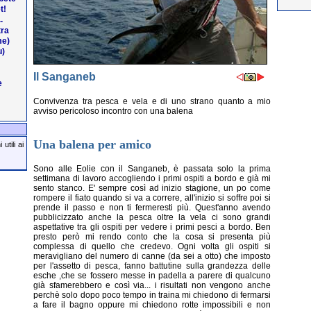
t!
.
tra
me)
u)
Il Sanganeb
e
Convivenza tra pesca e vela e di uno strano quanto a mio
avviso pericoloso incontro con una balena
Una balena per amico
utili ai
Sono alle Eolie con il Sanganeb, è passata solo la prima
settimana di lavoro accogliendo i primi ospiti a bordo e già mi
sento stanco. E' sempre così ad inizio stagione, un po come
rompere il fiato quando si va a correre, all'inizio si soffre poi si
prende il passo e non ti fermeresti più. Quest'anno avendo
pubblicizzato anche la pesca oltre la vela ci sono grandi
aspettative tra gli ospiti per vedere i primi pesci a bordo. Ben
presto però mi rendo conto che la cosa si presenta più
complessa di quello che credevo. Ogni volta gli ospiti si
meravigliano del numero di canne (da sei a otto) che imposto
per l'assetto di pesca, fanno battutine sulla grandezza delle
esche ,che se fossero messe in padella a parere di qualcuno
già sfamerebbero e così via... i risultati non vengono anche
perchè solo dopo poco tempo in traina mi chiedono di fermarsi
a fare il bagno oppure mi chiedono rotte impossibili e non