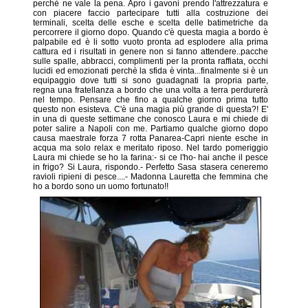
perchè ne vale la pena. Apro i gavoni prendo l'attrezzatura e
con piacere faccio partecipare tutti alla costruzione dei
terminali, scelta delle esche e scelta delle batimetriche da
percorrere il giorno dopo. Quando c'è questa magia a bordo è
palpabile ed è li sotto vuoto pronta ad esplodere alla prima
cattura ed i risultati in genere non si fanno attendere..pacche
sulle spalle, abbracci, complimenti per la pronta raffiata, occhi
lucidi ed emozionati perchè la sfida è vinta...finalmente si è un
equipaggio dove tutti si sono guadagnati la propria parte,
regna una fratellanza a bordo che una volta a terra perdurerà
nel tempo. Pensare che fino a qualche giorno prima tutto
questo non esisteva. C'è una magia più grande di questa?! E'
in una di queste settimane che conosco Laura e mi chiede di
poter salire a Napoli con me. Partiamo qualche giorno dopo
causa maestrale forza 7 rotta Panarea-Capri niente esche in
acqua ma solo relax e meritato riposo. Nel tardo pomeriggio
Laura mi chiede se ho la farina:- si ce l'ho- hai anche il pesce
in frigo? Si Laura, rispondo.- Perfetto Sasa stasera ceneremo
ravioli ripieni di pesce....- Madonna Lauretta che femmina che
ho a bordo sono un uomo fortunato!!