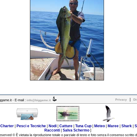
|
Privacy
Di
ame.it - E-mail :
info@biggame.it
|
Charter
|
Pesci e Tecniche
|
Nodi
|
Catture
|
Tuna Cup
|
Meteo
|
Maree
|
Shark
|
S
Racconti
|
Salva Schermo
]
eserved © È vietata la riproduzione totale o parziale di testo e foto senza il consenso scritto d