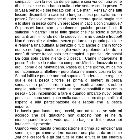
compatibili con la ricerca dei pelagici; e così via con una serie
di richieste che non hanno nulla a che vedere con la pesca. E
si Sasa penso:- ti sei fregato con le tue mani. Pensavi che tutti
fossero disponibili a sacrifici e lunghe attese per catturare un
pesce? Pensavi veramente di poter ricreare quella magia che
è lo stare in pesca come un predatore in caccia con chiunque?
O pensavi forse che casualmente qualche pesce fesso ti
saltasse in barca? Forse tutto quello che hai scritto e diffuso
per tanti anni in fondo non lo credevi?.... E no questo è troppo!!
Non è possibile violentare senza pudore una propria passione
e renderla una puttana al servizio di tutti anche di chi in fondo
non se ne frega niente o meglio vuole e pretende a bordo un
menù di pesce fresco solo per riempirsi la pancia . No basta!
Da oggi solo carne niente più pesca . Canne ingavonate. Il
pesce ?..che se lo vadano a comprare! Minchia Incazzato nero
ero... come dice Montalbano. Passa qualche giorno, mi calmo
ed incomincio a riflettere:- però Sasa nemmeno così va bene.
Se hai fallito è perchè non hai saputo diffondere le tue regole e
quelle della pesca ; forse se prima di metterti in pesca
sondassi un po' il terreno con gli ospiti a bordo sarebbe
meglio, potresti renderti conto se sono compatibili o no con la
pesca.- Così incomincio a fare e quando imbarco nuovi ospiti
per la settimana sondo con molta cautela la loro disponibilità al
rispetto e alla partecipazione delle regole che la pesca
impone.
Lo faccio guardandoli negli occhi, uno ad uno e se solo mi
accorgo che c'è qualcuno non disposto non se ne fa
niente,quando invece vedo qualche bagliore di interesse nei
loro occhi si procede.
Quando vedo questa predisposizione il primo ad emozionarsi
sono io, un po come vedere nascere una pianta da un seme
,sai che crescerà e gli dai tutte le cure e tutta la tua energia