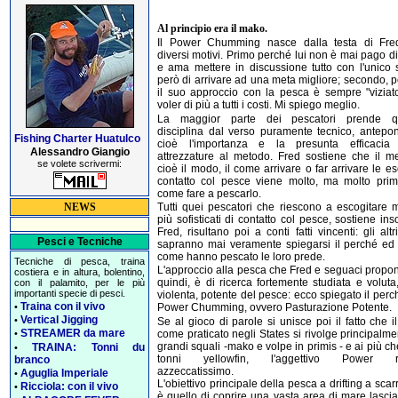
Al principio era il mako.
Il Power Chumming nasce dalla testa di Fre
diversi motivi. Primo perché lui non è mai pago di
e ama mettere in discussione tutto con l'unico
però di arrivare ad una meta migliore; secondo, 
il suo approccio con la pesca è sempre "viziat
voler di più a tutti i costi. Mi spiego meglio.
La maggior parte dei pescatori prende q
disciplina dal verso puramente tecnico, antep
Fishing Charter Huatulco
cioè l'importanza e la presunta efficacia 
Alessandro Giangio
attrezzature al metodo. Fred sostiene che il m
se volete scrivermi:
cioè il modo, il come arrivare o far arrivare le e
contatto col pesce viene molto, ma molto prim
come fare a pescarlo.
Tutti quei pescatori che riescono a escogitare 
NEWS
più sofisticati di contatto col pesce, sostiene i
Fred, risultano poi a conti fatti vincenti: gli altr
Pesci e Tecniche
sapranno mai veramente spiegarsi il perché ed 
come hanno pescato le loro prede.
Tecniche di pesca, traina
L'approccio alla pesca che Fred e seguaci prop
costiera e in altura, bolentino,
quindi, è di ricerca fortemente studiata e voluta,
con il palamito, per le più
importanti specie di pesci.
violenta, potente del pesce: ecco spiegato il perc
Traina con il vivo
•
Power Chumming, ovvero Pasturazione Potente.
Vertical Jigging
•
Se al gioco di parole si unisce poi il fatto che il
STREAMER da mare
come praticato negli States si rivolge principalme
•
grandi squali -mako e volpe in primis - e ai più che
TRAINA: Tonni du
•
tonni yellowfin, l'aggettivo Power ri
branco
azzeccatissimo.
Aguglia Imperiale
•
L'obiettivo principale della pesca a drifting a scar
Ricciola: con il vivo
•
è quello di coprire una vasta area di mare lasci