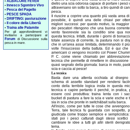
ALBACORE FEVER
•
dietro una scia odorosa capace di portare i pesci 
Innesco Sgombro Vivo
•
attraversano sin sotto la barca, a tiro quindi di ca
Pesca del Pagello
•
pesca.
PESCE SPADA
•
Il riuscire a coprire una quanto più vasta area d
DRIFTING: pasturazione
•
possibile, è quindi una delle chiavi per otte
Il colore della Libertà
•
migliori successi: per questo motivo, la maggior
Traina alle Palamite
•
dei pescatori ritengono che una buona corrent
Per gli approfondimenti vi
vento favorevole sia la conditio sine qua no
invitiamo a partecipare al
questa tecnica. Infatti, durante i giorni di bonacci
Forum
di Discussione sulla
totale assenza di corrente, la pastura non si di
pesca in mare.
che in un'area assai limitata, determinando il più
volte l'insuccesso della battuta. Ed è qui che
americani ci vengono incontro col Power Chumm
P. C. come viene chiamato per abbreviazione
tecnica che permette di rimettere in discussione l
quasi segnato della giornata: barca in moto, past
scia e caccia al pesce!
La tecnica
Basta dare una attenta occhiata al disegno 
schema di assetto standard per rendersi facil
conto della terribile logica insita in questa mic
tecnica e capire pertanto il perché, in pratica,
essere così produttiva: traina lenta con i sa
bucket di pastura a fare la scia e varie esche e 
sia in scia che pronte in switch&bait sulla barca.
All'inizio, come per tutte le cose che avvengono
Terra, tale tecnica fu guardata con sospetto, 
giudicata come troppo semplice e semplicistica
stati poi i pesci catturati dagli stessi scettici
cambiare le idee a tutti gli altri sterili denigrato
tema.