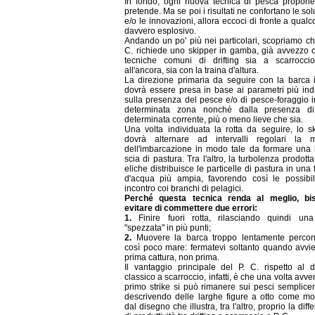
In fondo, ogni nuova tecnica di pesca propone
pretende. Ma se poi i risultati ne confortano le sol
e/o le innovazioni, allora eccoci di fronte a qualc
davvero esplosivo.
Andando un po' più nei particolari, scopriamo che
C. richiede uno skipper in gamba, già avvezzo 
tecniche comuni di drifting sia a scarrocci
all'ancora, sia con la traina d'altura.
La direzione primaria da seguire con la barca in
dovrà essere presa in base ai parametri più indi
sulla presenza del pesce e/o di pesce-foraggio 
determinata zona nonché dalla presenza d
determinata corrente, più o meno lieve che sia.
Una volta individuata la rotta da seguire, lo s
dovrà alternare ad intervalli regolari la m
dell'imbarcazione in modo tale da formare una
scia di pastura. Tra l'altro, la turbolenza prodotta
eliche distribuisce le particelle di pastura in una 
d'acqua più ampia, favorendo così le possibil
incontro coi branchi di pelagici.
Perché questa tecnica renda al meglio, bi
evitare di commettere due errori:
1.
Finire fuori rotta, rilasciando quindi un
"spezzata" in più punti;
2.
Muovere la barca troppo lentamente percor
così poco mare: fermatevi soltanto quando avvi
prima cattura, non prima.
Il vantaggio principale del P. C. rispetto al dr
classico a scarroccio, infatti, è che una volta avven
primo strike si può rimanere sui pesci semplic
descrivendo delle larghe figure a otto come mo
dal disegno che illustra, tra l'altro, proprio la diff