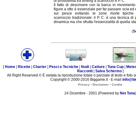
di produttività tra drifting a scarroccio e P. C.
Il fatto di descrivere con la barca in movimento
figure a otto è essenziale per far passare scia ed
sul pesce evitando le zone morte tipiche 
scarroccio tradizionale: il P. C. è una tecnica di
dinamica ma che sfrutta l'essenzialità di quella sta
(
S
[
Home
|
Ricette
|
Charter
|
Pesci e Tecniche
|
Nodi
|
Catture
|
Tuna Cup
|
Mete
Racconti
|
Salva Schermo
]
All Right Reserved © È vietata la riproduzione totale o parziale di testo e foto s
Copyright © 2000-2016 Biggame.it - E-mail
info@bi
-
-
Privacy
Disclaimer
Credits
24 Dicembre - 2001 (Powered by
Net Tuna