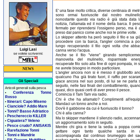
E' una fase molto critica, diverse centinaia di metri 
sono ormai fuoriuscite dal nostro mulinel
nonostante questo via radio è già stata data la
notizia, l'allamata ed il nome della barca. Il pes
fermato per riprendersi l'ossigeno perso, ma è 
preso dal panico come anche noi le prime volte.
Lo skipper attento ha però seguito il filo e sa g
procedere con la barca, l'angler comincia a p
lungo recuperando il filo ogni volta che abba
Luigi Lasi
canna verso l'acqua.
se volete scrivermi:
Anche se il filo "viene" girando sempliceme
manovella del mulinello, risparmiate ene
recuperate filo solo alla fine di ogni pompata, in 
ne avrete bisogno in modo particolare.
NEWS
L'angler ancora non si è messo il giubbotto an
qualcuno l'ha già tirato fuori, il raffio per scar
Gli Speciali
giace ancora nel suo posto, di lui se ne parla 
seguito, nelle fasi finali del combattimento, quan
Articoli generali sulla pesca
quasi, dico quasi certi di aver preso il pesce.
Conferenza Tonno
•
Comincia il Tam Tam via radio.
Rosso
Chi è che ha allamato? Complimenti all'equip
Itinerari: Capo Miseno
•
Mandaci un tonno anche a noi.
Cianciole? Addio Mare
•
Dov'è il gabbione da cui è fuoriuscito il tonno?
Tonni? Basso Adriatico
•
Chi è alla canna?
Peschereccio KILLER
•
Ma lo skipper mantiene il silenzio radio, accenn
Ciguatera? Veleno
•
un aggiornamento solo in seguito.
Pesce crudo? ANISAKIS
•
Mentre chi gira e tiene la sedia a poppa comi
Rarefazione Tonni
•
gettare ogni tanto qualche sarda in a
Tonni e Mandrie
•
accompagnata dal continuo brumeggio del sa
Fili, Dacron, Multifibre
pastura posto a "tocca e non tocca" legato su un
•