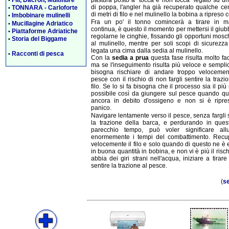
di poppa, l'angler ha già recuperato qualche ce
TONNARA - Carloforte
•
di metri di filo e nel mulinello la bobina a ripreso 
Imbobinare mulinelli
•
Fra un po' il tonno comincerà a tirare in m
Mucillagine Adriatico
•
continua, è questo il momento per mettersi il giub
Piattaforme Adriatiche
•
regolarne le cinghie, fissando gli opportuni mosc
Storia del Biggame
•
al mulinello, mentre per soli scopi di sicurezz
legata una cima dalla sedia al mulinello.
Racconti di pesca
•
Con la
sedia a prua
questa fase risulta molto faci
ma se l'inseguimento risulta più veloce e sempl
bisogna rischiare di andare troppo velocemen
pesce con il rischio di non fargli sentire la trazi
filo. Se lo si fa bisogna che il processo sia il più
possibile così da giungere sul pesce quando qu
ancora in debito d'ossigeno e non si è ripre
panico.
Navigare lentamente verso il pesce, senza fargli 
la trazione della barca, e perdurando in ques
parecchio tempo, può voler significare all
enormemente i tempi del combattimento. Recu
velocemente il filo e solo quando di questo ne è 
in buona quantità in bobina, e non vi è più il risc
abbia dei giri strani nell'acqua, iniziare a tirare
sentire la trazione al pesce.
(
se