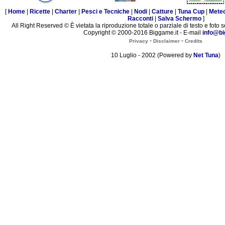
[
Home
|
Ricette
|
Charter
|
Pesci e Tecniche
|
Nodi
|
Catture
|
Tuna Cup
|
Mete
Racconti
|
Salva Schermo
]
All Right Reserved © È vietata la riproduzione totale o parziale di testo e foto s
Copyright © 2000-2016 Biggame.it - E-mail
info@bi
-
-
Privacy
Disclaimer
Credits
10 Luglio - 2002 (Powered by
Net Tuna
)