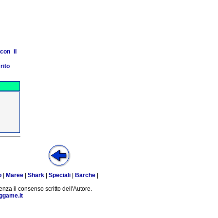
con il
rito
o
|
Maree
|
Shark
|
Speciali
|
Barche
|
enza il consenso scritto dell'Autore.
ggame.it