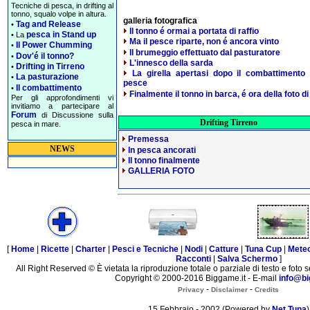
Tecniche di pesca, in drifting al
tonno, squalo volpe in altura.
galleria fotografica
Tag and Release
•
Il tonno é ormai a portata di raffio
pesca in Stand up
• La
Ma il pesce riparte, non é ancora vinto
Il Power Chumming
•
Il brumeggio effettuato dal pasturatore
Dov'é il tonno?
•
L'innesco della sarda
Drifting in Tirreno
•
La girella apertasi dopo il combattimento 
La pasturazione
•
pesce
Il combattimento
•
Finalmente il tonno in barca, é ora della foto di 
Per gli approfondimenti vi
invitiamo a partecipare al
Forum
di Discussione sulla
Drifting Tirreno
pesca in mare.
Premessa
NEWS
In pesca ancorati
Il tonno finalmente
GALLERIA FOTO
[
Home
|
Ricette
|
Charter
|
Pesci e Tecniche
|
Nodi
|
Catture
|
Tuna Cup
|
Mete
Racconti
|
Salva Schermo
]
All Right Reserved © È vietata la riproduzione totale o parziale di testo e foto s
Copyright © 2000-2016 Biggame.it - E-mail
info@bi
-
-
Privacy
Disclaimer
Credits
15 Febbraio - 2002 (Powered by
Net Tuna
)