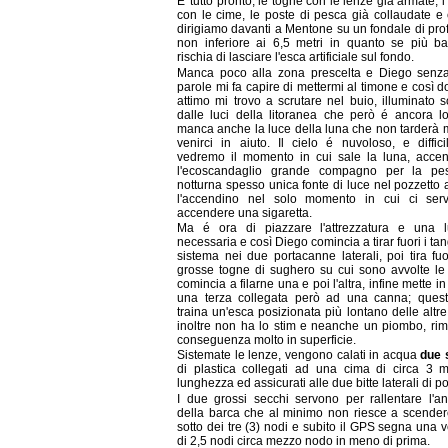
E' tutto pronto, le togne con le lenze già armate, i
con le cime, le poste di pesca già collaudate e 
dirigiamo davanti a Mentone su un fondale di pro
non inferiore ai 6,5 metri in quanto se più ba
rischia di lasciare l'esca artificiale sul fondo.
Manca poco alla zona prescelta e Diego senza
parole mi fa capire di mettermi al timone e così 
attimo mi trovo a scrutare nel buio, illuminato s
dalle luci della litoranea che però é ancora l
manca anche la luce della luna che non tarderà 
venirci in aiuto. Il cielo é nuvoloso, e diffic
vedremo il momento in cui sale la luna, acce
l'ecoscandaglio grande compagno per la pe
notturna spesso unica fonte di luce nel pozzetto 
l'accendino nel solo momento in cui ci ser
accendere una sigaretta.
Ma é ora di piazzare l'attrezzatura e una 
necessaria e così Diego comincia a tirar fuori i tang
sistema nei due portacanne laterali, poi tira fu
grosse togne di sughero su cui sono avvolte le
comincia a filarne una e poi l'altra, infine mette i
una terza collegata però ad una canna; quest'
traina un'esca posizionata più lontano delle altr
inoltre non ha lo stim e neanche un piombo, ri
conseguenza molto in superficie.
Sistemate le lenze, vengono calati in acqua
due 
di plastica collegati ad una cima di circa 3 m
lunghezza ed assicurati alle due bitte laterali di p
I due grossi secchi servono per rallentare l'a
della barca che al minimo non riesce a scender
sotto dei tre (3) nodi e subito il GPS segna una v
di 2,5 nodi circa mezzo nodo in meno di prima.