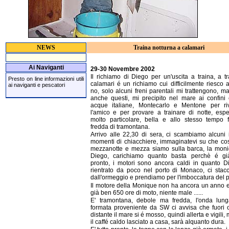
NEWS
Traina notturna a calamari
Ai Naviganti
29-30 Novembre 2002
Il richiamo di Diego per un'uscita a traina, a t
Presto on line informazioni utili
calamari é un richiamo cui difficilmente riesco a
ai naviganti e pescatori
no, solo alcuni freni parentali mi trattengono, ma 
anche questi, mi precipito nel mare ai confini
acque italiane, Montecarlo e Mentone per ri
l'amico e per provare a trainare di notte, esp
molto particolare, bella e allo stesso tempo f
fredda di tramontana.
Arrivo alle 22,30 di sera, ci scambiamo alcuni 
momenti di chiacchiere, immaginatevi su che co
mezzanotte e mezza siamo sulla barca, la moni
Diego, carichiamo quanto basta perchè é già
pronto, i motori sono ancora caldi in quanto D
rientrato da poco nel porto di Monaco, ci stac
dall'ormeggio e prendiamo per l'imboccatura del p
Il motore della Monique non ha ancora un anno 
già ben 650 ore di moto, niente male ......
E' tramontana, debole ma fredda, l'onda lun
formata proveniente da SW ci avvisa che fuori 
distante il mare si é mosso, quindi allerta e vigili,
il caffé caldo lasciato a casa, sarà alquanto dura.