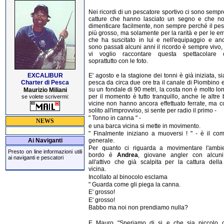
Nei ricordi di un pescatore sportivo ci sono sempr
catture che hanno lasciato un segno e che n
dimenticare facilmente, non sempre perché il pe
più grosso, ma solamente per la rarità e per le e
che ha suscitato in lui e nell'equipaggio e an
sono passati alcuni anni il ricordo è sempre vivo,
vi voglio raccontare questa spettacolare c
soprattutto con le foto.
EXCALIBUR
E' agosto e la stagione dei tonni è già iniziata, s
Charter di Pesca
pesca da circa due ore tra il canale di Piombino e
su un fondale di 90 metri, la costa non è molto lo
Maurizio Miliani
per il momento è tutto tranquillo, anche le altre
se volete scrivermi:
vicine non hanno ancora effettuato ferrate, ma 
solito all'improvviso, si sente per radio il primo -
" Tonno in canna " -
NEWS
e una barca vicina si mette in movimento.
" Finalmente iniziano a muoversi ! " - è il co
generale.
Ai Naviganti
Per quanto ci riguarda a movimentare l'ambi
Presto on line informazioni utili
bordo é
Andrea
, giovane angler con alcuni
ai naviganti e pescatori
all'attivo che già scalpita per la cattura dell
vicina.
Incollato al binocolo esclama
" Guarda come gli piega la canna.
E' grosso!
E' grosso!
Babbo ma noi non prendiamo nulla?
E Mauro "Speriamo di si e che sia piccolo c