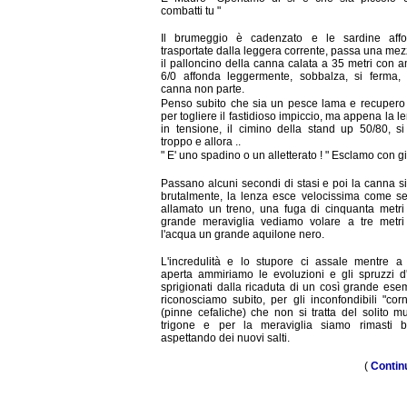
combatti tu "
Il brumeggio è cadenzato e le sardine aff
trasportate dalla leggera corrente, passa una mez
il palloncino della canna calata a 35 metri con 
6/0 affonda leggermente, sobbalza, si ferma,
canna non parte.
Penso subito che sia un pesce lama e recupero 
per togliere il fastidioso impiccio, ma appena la l
in tensione, il cimino della stand up 50/80, s
troppo e allora ..
" E' uno spadino o un alletterato ! " Esclamo con gi
Passano alcuni secondi di stasi e poi la canna s
brutalmente, la lenza esce velocissima come se
allamato un treno, una fuga di cinquanta metri
grande meraviglia vediamo volare a tre metri
l'acqua un grande aquilone nero.
L'incredulità e lo stupore ci assale mentre a
aperta ammiriamo le evoluzioni e gli spruzzi d
sprigionati dalla ricaduta di un così grande ese
riconosciamo subito, per gli inconfondibili "corn
(pinne cefaliche) che non si tratta del solito m
trigone e per la meraviglia siamo rimasti bl
aspettando dei nuovi salti.
(
Contin