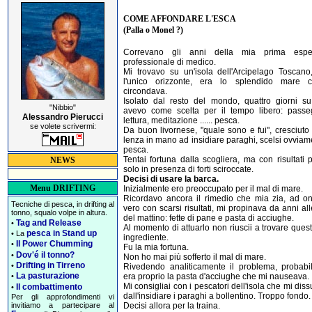
COME AFFONDARE L'ESCA
(Palla o Monel ?)
Correvano gli anni della mia prima espe
professionale di medico.
Mi trovavo su un'isola dell'Arcipelago Toscano
l'unico orizzonte, era lo splendido mare 
circondava.
Isolato dal resto del mondo, quattro giorni su
"Nibbio"
avevo come scelta per il tempo libero: passeg
Alessandro Pierucci
lettura, meditazione ...... pesca.
se volete scrivermi:
Da buon livornese, "quale sono e fui", cresciuto
lenza in mano ad insidiare paraghi, scelsi ovviam
pesca.
Tentai fortuna dalla scogliera, ma con risultati po
NEWS
solo in presenza di forti sciroccate.
Decisi di usare la barca.
Menu DRIFTING
Inizialmente ero preoccupato per il mal di mare.
Ricordavo ancora il rimedio che mia zia, ad on
Tecniche di pesca, in drifting al
vero con scarsi risultati, mi propinava da anni all
tonno, squalo volpe in altura.
del mattino: fette di pane e pasta di acciughe.
Tag and Release
•
Al momento di attuarlo non riuscii a trovare quest
pesca in Stand up
• La
ingrediente.
Il Power Chumming
•
Fu la mia fortuna.
Dov'é il tonno?
•
Non ho mai più sofferto il mal di mare.
Drifting in Tirreno
•
Rivedendo analiticamente il problema, probabi
La pasturazione
era proprio la pasta d'acciughe che mi nauseava.
•
Mi consigliai con i pescatori dell'isola che mi dis
Il combattimento
•
dall'insidiare i paraghi a bollentino. Troppo fondo.
Per gli approfondimenti vi
Decisi allora per la traina.
invitiamo a partecipare al