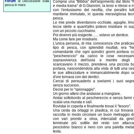
Forum
di Discussione sulla
Comprai una "Bibbia" dell'argomento dal titolo "
pesca in mare.
e media traina" di G.Giannini, la lessi e rilessi e mi
con l'entusiasmo del neofita, che peraltro tut
mantiene immutato, in questa meravigliosa tecn
pesca.
Le mie prede diventarono occhiate, aguglie, limo
lecce stelle e quant'altro potevo insidiare in sup
con un piccolo cucchiaino.
Poi divenni più esigente....... volevo un dentice.
Ma come fare per insidiarlo.
L'unica persona, di mia conoscenza che pratica
tipo di pesca, con splendidi risultati, era "N
comandante che ogni quindici giorni portava c
"peschereccio" da carico le cose necessari
sopravvivenza dell'isola e mentre degli 
scaricavano il mezzo, prendeva una piccola ba
portava, nascondendola alla vista di tutti una ce
le sue attrezzature e immancabilmente dopo u
d'ore tornava con dei dentici.
Cercai di persuaderlo a svelarmi i suoi segre
senza successo.
Decisi per lo "spionaggio".
Un giorno attesi che andasse a mangiare.
Andai sottobordo al peschereccio e senza farmi
scalai una murata e salì.
Rovistai in coperta e finalmente trovai il "tesoro".
Una cesta da ortaggi in plastica, in cui trovava
raccolta in modo circolare un buon metraggio d
con vari piombi a oliva, intercalati da girel
terminale più sottile del resto con attacc
pesciolino bianco e nero con una paletta metal
testa.