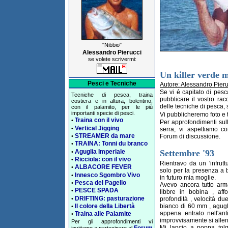
"Nibbio"
Alessandro Pierucci
se volete scrivermi:
Un killer verde m
Pesci e Tecniche
Autore: Alessandro Pieru
Se vi é capitato di pes
Tecniche di pesca, traina
pubblicare il vostro ra
costiera e in altura, bolentino,
delle tecniche di pesca, s
con il palamito, per le più
importanti specie di pesci.
Vi pubblicheremo foto e t
Traina con il vivo
•
Per approfondimenti sul
Vertical Jigging
•
serra, vi aspettiamo c
STREAMER da mare
Forum di discussione.
•
TRAINA: Tonni du branco
•
Aguglia Imperiale
Settembre '93
•
Ricciola: con il vivo
•
Rientravo da un 'infrutt
ALBACORE FEVER
•
solo per la presenza a 
Innesco Sgombro Vivo
•
in futuro mia moglie.
Pesca del Pagello
•
Avevo ancora tutto arma
PESCE SPADA
•
libbre in bobina , af
DRIFTING: pasturazione
•
profondità , velocità du
bianco di 60 mm , agugl
Il colore della Libertà
•
appena entrato nell'an
Traina alle Palamite
•
improvvisamente si alle
Per gli approfondimenti vi
Mi lancio a poppa tolg
Forum
invitiamo a partecipare al