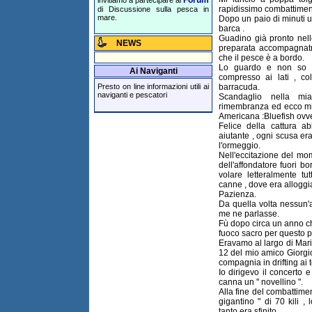
rapidissimo combattimen
di Discussione sulla pesca in
mare.
Dopo un paio di minuti u
barca .
Guadino già pronto nell
NEWS
preparata accompagnatri
che il pesce è a bordo.
Lo guardo e non so c
Ai Naviganti
compresso ai lati , co
barracuda.
Presto on line informazioni utili ai
naviganti e pescatori
Scandaglio nella mi
rimembranza ed ecco mi 
Americana :Bluefish ov
Felice della cattura a
aiutante , ogni scusa er
l'ormeggio.
Nell'eccitazione del mo
dell'affondatore fuori b
volare letteralmente tu
canne , dove era alloggia
Pazienza.
Da quella volta nessun'
me ne parlasse.
Fù dopo circa un anno che
fuoco sacro per questo 
Eravamo al largo di Mar
12 del mio amico Giorgi
compagnia in drifting ai 
Io dirigevo il concerto e
canna un " novellino ".
Alla fine del combattimen
gigantino " di 70 kili 
tanto era sfinito.