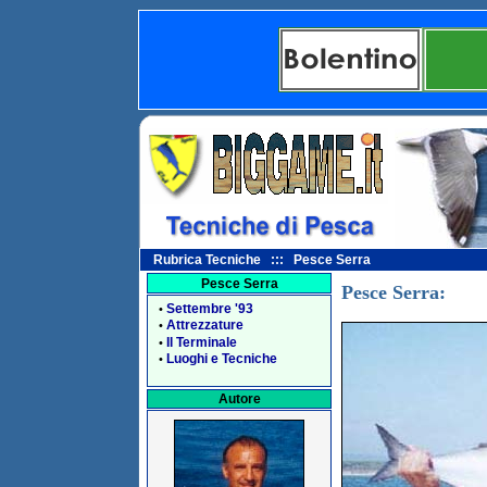
Rubrica Tecniche ::: Pesce Serra
Pesce Serra
Pesce Serra:
Settembre '93
•
Attrezzature
•
Il Terminale
•
Luoghi e Tecniche
•
Autore