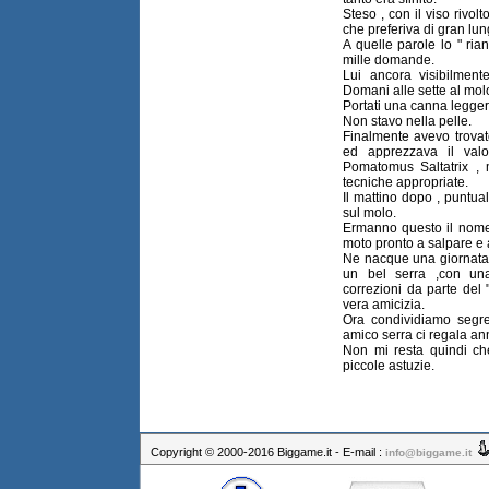
Steso , con il viso rivolt
che preferiva di gran lun
A quelle parole lo " ria
mille domande.
Lui ancora visibilment
Domani alle sette al mol
Portati una canna legger
Non stavo nella pelle.
Finalmente avevo trova
ed apprezzava il valo
Pomatomus Saltatrix , 
tecniche appropriate.
Il mattino dopo , puntu
sul molo.
Ermanno questo il nome d
moto pronto a salpare e 
Ne nacque una giornata d
un bel serra ,con una
correzioni da parte del
vera amicizia.
Ora condividiamo segret
amico serra ci regala a
Non mi resta quindi che
piccole astuzie.
Copyright © 2000-2016 Biggame.it - E-mail :
info@biggame.it