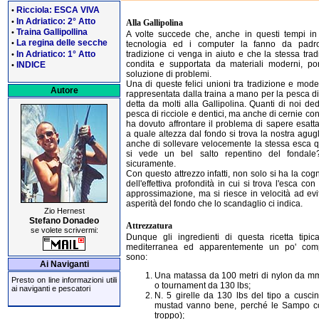
Ricciola: ESCA VIVA
•
In Adriatico: 2° Atto
•
Alla Gallipolina
Traina Gallipollina
•
A volte succede che, anche in questi tempi in 
La regina delle secche
•
tecnologia ed i computer la fanno da padro
In Adriatico: 1° Atto
tradizione ci venga in aiuto e che la stessa trad
•
condita e supportata da materiali moderni, por
INDICE
•
soluzione di problemi.
Una di queste felici unioni tra tradizione e mode
Autore
rappresentata dalla traina a mano per la pesca d
detta da molti alla Gallipolina. Quanti di noi dedi
pesca di ricciole e dentici, ma anche di cernie con 
ha dovuto affrontare il problema di sapere esat
a quale altezza dal fondo si trova la nostra agug
anche di sollevare velocemente la stessa esca 
si vede un bel salto repentino del fondale?
sicuramente.
Con questo attrezzo infatti, non solo si ha la cog
dell'effettiva profondità in cui si trova l'esca co
approssimazione, ma si riesce in velocità ad evi
asperità del fondo che lo scandaglio ci indica.
Zio Hernest
Stefano Donadeo
Attrezzatura
se volete scrivermi:
Dunque gli ingredienti di questa ricetta tipic
mediterranea ed apparentemente un po' com
sono:
Ai Naviganti
Una matassa da 100 metri di nylon da mm
Presto on line informazioni utili
o tournament da 130 lbs;
ai naviganti e pescatori
N. 5 girelle da 130 lbs del tipo a cuscine
mustad vanno bene, perché le Sampo c
troppo);