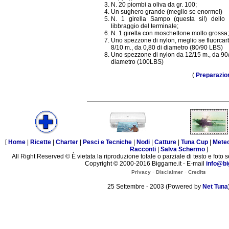
N. 20 piombi a oliva da gr. 100;
Un sughero grande (meglio se enorme!)
N. 1 girella Sampo (questa si!) dello 
libbraggio del terminale;
N. 1 girella con moschettone molto grossa;
Uno spezzone di nylon, meglio se fluorca
8/10 m., da 0,80 di diametro (80/90 LBS)
Uno spezzone di nylon da 12/15 m., da 90
diametro (100LBS)
(
Preparazio
[
Home
|
Ricette
|
Charter
|
Pesci e Tecniche
|
Nodi
|
Catture
|
Tuna Cup
|
Mete
Racconti
|
Salva Schermo
]
All Right Reserved © È vietata la riproduzione totale o parziale di testo e foto s
Copyright © 2000-2016 Biggame.it - E-mail
info@bi
-
-
Privacy
Disclaimer
Credits
25 Settembre - 2003 (Powered by
Net Tuna