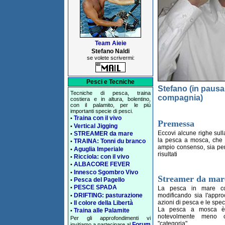
Team Aieie
Stefano Naldi
se volete scrivermi:
Pesci e Tecniche
Stefano (in pausa
Tecniche di pesca, traina
compagnia)
costiera e in altura, bolentino,
con il palamito, per le più
importanti specie di pesci.
Traina con il vivo
•
Premessa
Vertical Jigging
•
Eccovi alcune righe sul
STREAMER da mare
•
la pesca a mosca, che t
TRAINA: Tonni du branco
•
ampio consenso, sia per 
Aguglia Imperiale
•
risultati
Ricciola: con il vivo
•
ALBACORE FEVER
•
Innesco Sgombro Vivo
•
Streamer da mar
Pesca del Pagello
•
PESCE SPADA
•
La pesca in mare con
DRIFTING: pasturazione
modificando sia l'appr
•
azioni di pesca e le speci
Il colore della Libertà
•
La pesca a mosca è 
Traina alle Palamite
•
notevolmente meno c
Per gli approfondimenti vi
"categoria".
Forum
invitiamo a partecipare al