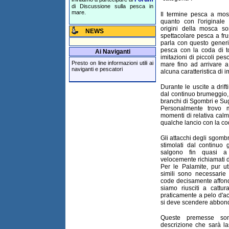
di Discussione sulla pesca in
mare.
Il termine pesca a mo
quanto con l'originale
origini della mosca son
NEWS
spettacolare pesca a fru
parla con questo generi
pesca con la coda di to
Ai Naviganti
imitazioni di piccoli pesc
Presto on line informazioni utili ai
mare fino ad arrivare 
naviganti e pescatori
alcuna caratteristica di 
Durante le uscite a drift
dal continuo brumeggio,
branchi di Sgombri e Sug
Personalmente trovo m
momenti di relativa cal
qualche lancio con la co
Gli attacchi degli sgombr
stimolati dal continuo 
salgono fin quasi a g
velocemente richiamati d
Per le Palamite, pur ut
simili sono necessarie 
code decisamente affond
siamo riusciti a cattur
praticamente a pelo d'ac
si deve scendere abbond
Queste premesse son
descrizione che sarà la