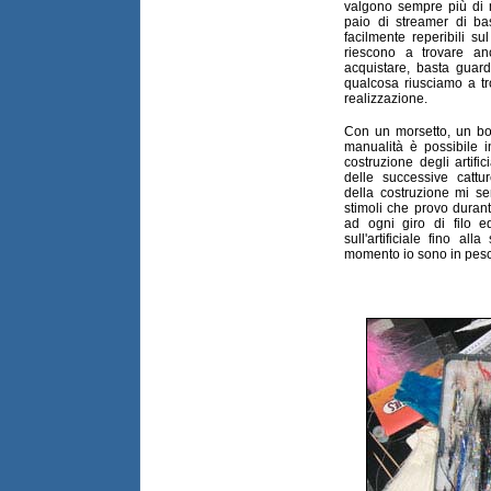
valgono sempre più di m
paio di streamer di bas
facilmente reperibili s
riescono a trovare an
acquistare, basta guar
qualcosa riusciamo a tro
realizzazione.
Con un morsetto, un bob
manualità è possibile i
costruzione degli artifi
delle successive catt
della costruzione mi se
stimoli che provo duran
ad ogni giro di filo e
sull'artificiale fino al
momento io sono in pes