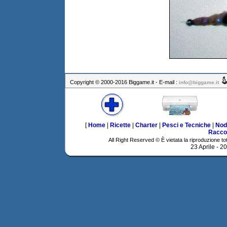
Copyright © 2000-2016 Biggame.it - E-mail :
info@biggame.it
[
Home
|
Ricette
|
Charter
|
Pesci e Tecniche
|
Nod
Racco
All Right Reserved © È vietata la riproduzione tot
23 Aprile - 