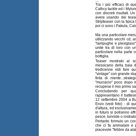
....
Tra i più efficaci di qu
Cathcy tackle ed i Mylu
con discreti risultati. 
avere usando dei teaser
Stripteaser con la tipica
poi ci sono i Pakula, Cal
Ma una particolare menz
utilizzando vecchi cd, a
"lampughe e plexiglass",
unite tra di loro con u
particolare nella parte c
bottiglia.
Teaser mostrato al so
messicano della baia 
tredicenne vidi fare qu
"vintage" con grande st
finta di niente...strat
"muciacio" poco dopo m
recuperai il mio primo sai
Concludendo per qua
rappresentano il battes
12 settembre 2004 a Bus
Enzo (vedi foto) - di que
d'altura, ed esclusivam
in futuro si potranno aff
pesce, tunnide o rostrato
Pertanto formulo un cor
che ci fa ammalare e p
piacevole "febbre da ala