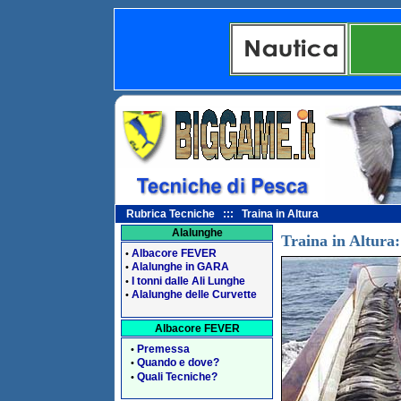
Rubrica Tecniche ::: Traina in Altura
Alalunghe
Traina in Altura
Albacore FEVER
•
Alalunghe in GARA
•
I tonni dalle Ali Lunghe
•
Alalunghe delle Curvette
•
Albacore FEVER
Premessa
•
Quando e dove?
•
Quali Tecniche?
•