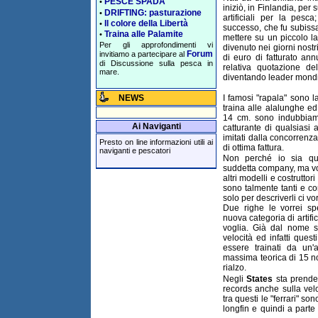
PESCE SPADA
•
iniziò, in Finlandia, pe
DRIFTING: pasturazione
•
artificiali per la pesc
Il colore della Libertà
•
successo, che fu subissa
Traina alle Palamite
•
mettere su un piccolo l
Per gli approfondimenti vi
divenuto nei giorni nost
Forum
invitiamo a partecipare al
di euro di fatturato an
di Discussione sulla pesca in
relativa quotazione del
mare.
diventando leader mondia
NEWS
I famosi "rapala" sono la
traina alle alalunghe ed
14 cm. sono indubbiam
Ai Naviganti
catturante di qualsiasi
imitati dalla concorrenza
Presto on line informazioni utili ai
di ottima fattura.
naviganti e pescatori
Non perché io sia qua
suddetta company, ma vo
altri modelli e costruttori
sono talmente tanti e con
solo per descriverli ci vo
Due righe le vorrei s
nuova categoria di artifici
voglia. Già dal nome si
velocità ed infatti quest
essere trainati da un
massima teorica di 15 no
rialzo.
Negli
States
sta prenden
records anche sulla veloc
tra questi le "ferrari" s
longfin e quindi a parte