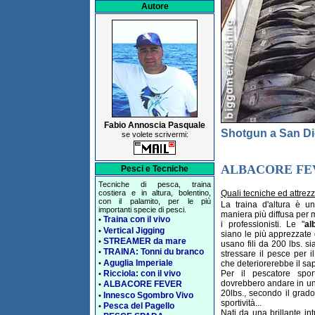
Autore
Fabio Annoscia Pasquale
Shotgun a San D
se volete scrivermi:
ALBACORE FE
Pesci e Tecniche
Tecniche di pesca, traina
costiera e in altura, bolentino,
Quali tecniche ed attrez
con il palamito, per le più
La traina d'altura è u
importanti specie di pesci.
maniera più diffusa per m
Traina con il vivo
•
i professionisti. Le "
al
Vertical Jigging
•
siano le più apprezzate 
STREAMER da mare
•
usano fili da 200 lbs. 
TRAINA: Tonni du branco
•
stressare il pesce per il
Aguglia Imperiale
•
che deteriorerebbe il sap
Per il pescatore sport
Ricciola: con il vivo
•
dovrebbero andare in u
ALBACORE FEVER
•
20lbs., secondo il grado 
Innesco Sgombro Vivo
•
sportività...
Pesca del Pagello
•
Nati da una brillante in