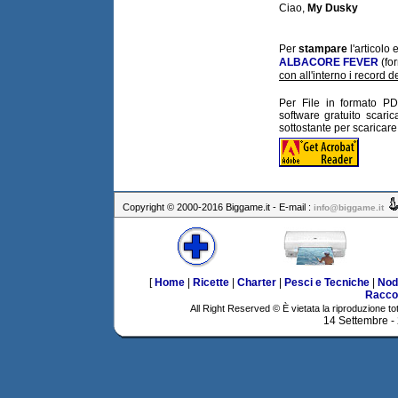
Ciao,
My Dusky
Per
stampare
l'articolo
ALBACORE FEVER
(fo
con all'interno i record 
Per File in formato PD
software gratuito scaric
sottostante per scaricar
Copyright © 2000-2016 Biggame.it - E-mail :
info@biggame.it
[
Home
|
Ricette
|
Charter
|
Pesci e Tecniche
|
Nod
Racco
All Right Reserved © È vietata la riproduzione tot
14 Settembre -