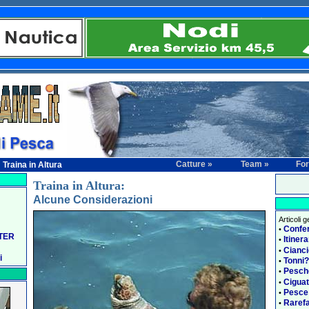
Catture »
Team »
Fo
raina in Altura
Traina in Altura:
Alcune Considerazioni
Articoli 
Confe
•
RTER
Itiner
•
Cianci
•
i
Tonni?
•
Pesch
•
Ciguat
•
Pesce
•
Rarefa
•