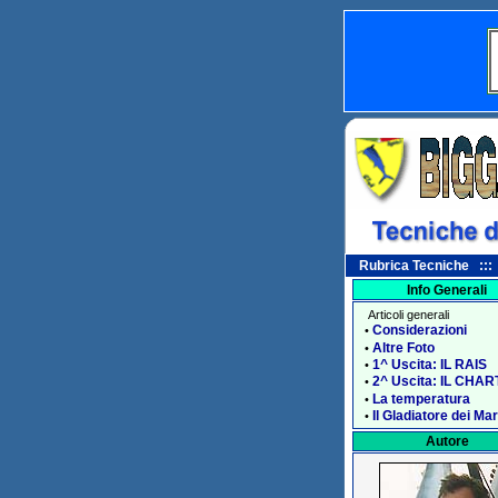
Rubrica Tecniche ::: T
Info Generali
Articoli generali
Considerazioni
•
Altre Foto
•
1^ Uscita: IL RAIS
•
2^ Uscita: IL CHA
•
La temperatura
•
Il Gladiatore dei Mar
•
Autore