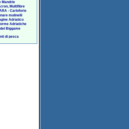
e Mandrie
acron, Multifibre
RA - Carloforte
nare mulinelli
agine Adriatico
forme Adriatiche
 del Biggame
ti di pesca