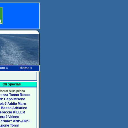
rum »
Home »
Gli Speciali
generali sulla pesca
renza Tonno Rosso
ari: Capo Miseno
ole? Addio Mare
 Basso Adriatico
ereccio KILLER
era? Veleno
 crudo? ANISAKIS
zione Tonni