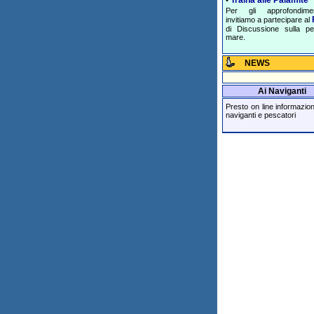
Traina alle Palamite
•
Per gli approfondime
invitiamo a partecipare al
di Discussione sulla p
mare.
NEWS
Ai Naviganti
Presto on line informazioni 
naviganti e pescatori