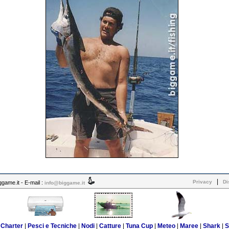
|
Privacy
Di
ame.it - E-mail :
info@biggame.it
|
Charter
|
Pesci e Tecniche
|
Nodi
|
Catture
|
Tuna Cup
|
Meteo
|
Maree
|
Shark
|
S