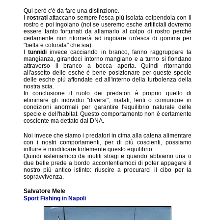
Qui però c'è da fare una distinzione.
I
rostrati
attaccano sempre l'esca più isolata colpendola con il
rostro e poi ingoiano (noi se useremo esche artificiali dovremo
essere tanto fortunati da allamarlo al colpo di rostro perché
certamente non ritornerà ad ingoiare un'esca di gomma per
"bella e colorata" che sia).
I
tunnidi
invece cacciando in branco, fanno raggruppare la
mangianza, girandoci intorno mangiano e a turno si fiondano
attraverso il branco a bocca aperta. Quindi ritornando
all'assetto delle esche è bene posizionare per queste specie
delle esche più affondate ed all'interno della turbolenza della
nostra scia.
In conclusione il ruolo dei predatori è proprio quello di
eliminare gli individui "diversi", malati, feriti o comunque in
condizioni anormali per garantire l'equilibrio naturale delle
specie e dell'habitat. Questo comportamento non è certamente
cosciente ma dettato dal DNA.
Noi invece che siamo i predatori in cima alla catena alimentare
con i nostri comportamenti, per di più coscienti, possiamo
influire e modificare fortemente questo equilibrio.
Quindi asteniamoci da inutili stragi e quando abbiamo una o
due belle prede a bordo accontentiamoci di poter appagare il
nostro più antico istinto: riuscire a procurarci il cibo per la
sopravvivenza.
Salvatore Mele
Sport Fishing in Napoli