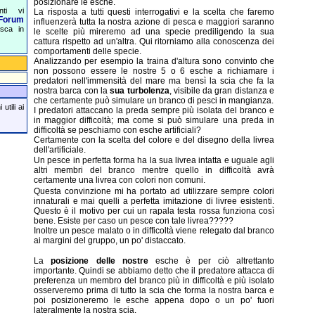
posizionare le esche.
nti vi
La risposta a tutti questi interrogativi e la scelta che faremo
Forum
influenzerà tutta la nostra azione di pesca e maggiori saranno
esca in
le scelte più mireremo ad una specie prediligendo la sua
cattura rispetto ad un'altra. Qui ritorniamo alla conoscenza dei
comportamenti delle specie.
Analizzando per esempio la traina d'altura sono convinto che
non possono essere le nostre 5 o 6 esche a richiamare i
predatori nell'immensità del mare ma bensì la scia che fa la
nostra barca con la
sua turbolenza
, visibile da gran distanza e
che certamente può simulare un branco di pesci in mangianza.
utili ai
I predatori attaccano la preda sempre più isolata del branco e
in maggior difficoltà; ma come si può simulare una preda in
difficoltà se peschiamo con esche artificiali?
Certamente con la scelta del colore e del disegno della livrea
dell'artificiale.
Un pesce in perfetta forma ha la sua livrea intatta e uguale agli
altri membri del branco mentre quello in difficoltà avrà
certamente una livrea con colori non comuni.
Questa convinzione mi ha portato ad utilizzare sempre colori
innaturali e mai quelli a perfetta imitazione di livree esistenti.
Questo è il motivo per cui un rapala testa rossa funziona così
bene. Esiste per caso un pesce con tale livrea?????
Inoltre un pesce malato o in difficoltà viene relegato dal branco
ai margini del gruppo, un po' distaccato.
La
posizione delle nostre
esche è per ciò altrettanto
importante. Quindi se abbiamo detto che il predatore attacca di
preferenza un membro del branco più in difficoltà e più isolato
osserveremo prima di tutto la scia che forma la nostra barca e
poi posizioneremo le esche appena dopo o un po' fuori
lateralmente la nostra scia.