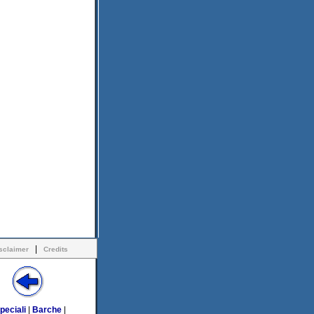
|
sclaimer
Credits
peciali
|
Barche
|