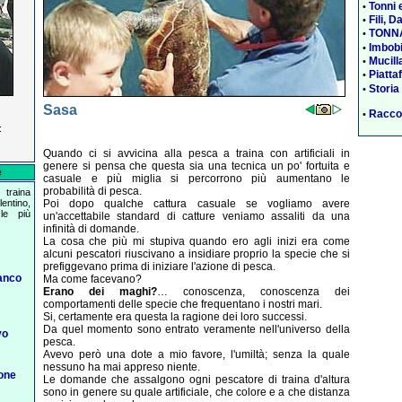
Tonni 
•
Fili, D
•
TONNA
•
Imbobi
•
Mucill
•
Piatta
•
Storia
•
Sasa
Raccon
•
:
Quando ci si avvicina alla pesca a traina con artificiali in
genere si pensa che questa sia una tecnica un po' fortuita e
e
casuale e più miglia si percorrono più aumentano le
probabilità di pesca.
traina
Poi dopo qualche cattura casuale se vogliamo avere
entino,
le più
un'accettabile standard di catture veniamo assaliti da una
infinità di domande.
La cosa che più mi stupiva quando ero agli inizi era come
alcuni pescatori riuscivano a insidiare proprio la specie che si
prefiggevano prima di iniziare l'azione di pesca.
anco
Ma come facevano?
Erano dei maghi?
… conoscenza, conoscenza dei
comportamenti delle specie che frequentano i nostri mari.
Si, certamente era questa la ragione dei loro successi.
Da quel momento sono entrato veramente nell'universo della
vo
pesca.
Avevo però una dote a mio favore, l'umiltà; senza la quale
nessuno ha mai appreso niente.
one
Le domande che assalgono ogni pescatore di traina d'altura
sono in genere su quale artificiale, che colore e a che distanza