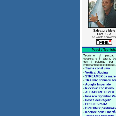
Salvatore Mele
Capt. IGFA
se volete scrivermi
Pesci e Tecnich
Tecniche di pesca, 
costiera e in altura, bol
con il palamito, per 
importanti specie di pesci.
Traina con il vivo
•
Vertical Jigging
•
STREAMER da mare
•
TRAINA: Tonni du br
•
Aguglia Imperiale
•
Ricciola: con il vivo
•
ALBACORE FEVER
•
Innesco Sgombro Vi
•
Pesca del Pagello
•
PESCE SPADA
•
DRIFTING: pasturazi
•
Il colore della Libertà
•