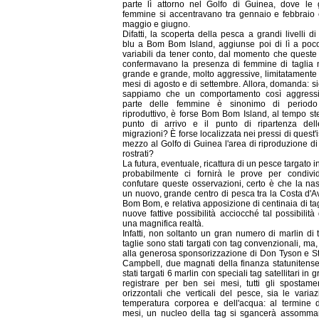
parte lì attorno nel Golfo di Guinea, dove le 
femmine si accentravano tra gennaio e febbraio 
maggio e giugno.
Difatti, la scoperta della pesca a grandi livelli di
blu a Bom Bom Island, aggiunse poi di lì a poco
variabili da tener conto, dal momento che quest
confermavano la presenza di femmine di taglia 
grande e grande, molto aggressive, limitatamente
mesi di agosto e di settembre. Allora, domanda: 
sappiamo che un comportamento così aggress
parte delle femmine è sinonimo di periodo
riproduttivo, è forse Bom Bom Island, al tempo ste
punto di arrivo e il punto di ripartenza del
migrazioni? È forse localizzata nei pressi di quest'i
mezzo al Golfo di Guinea l'area di riproduzione di
rostrati?
La futura, eventuale, ricattura di un pesce targato i
probabilmente ci fornirà le prove per condivi
confutare queste osservazioni, certo è che la nas
un nuovo, grande centro di pesca tra la Costa d'A
Bom Bom, e relativa apposizione di centinaia di ta
nuove fattive possibilità acciocché tal possibilità 
una magnifica realtà.
Infatti, non soltanto un gran numero di marlin di t
taglie sono stati targati con tag convenzionali, ma,
alla generosa sponsorizzazione di Don Tyson e S
Campbell, due magnati della finanza statunitens
stati targati 6 marlin con speciali tag satellitari in 
registrare per ben sei mesi, tutti gli spostame
orizzontali che verticali del pesce, sia le variaz
temperatura corporea e dell'acqua: al termine d
mesi, un nucleo della tag si sgancerà assomma