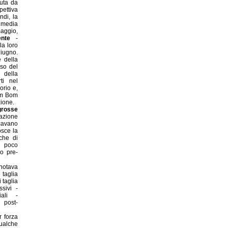
uta da
pettiva
ndi, la
 media
aggio,
nte
-
la loro
giugno.
e della
sso del
 della
ti nel
orio e,
om Bom
zione.
grosse
razione
cavano
osce la
che di
 poco
o pre-
 notava
taglia
 taglia
sivi -
iali -
 post-
r forza
ualche