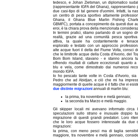
tedesco, e Johan Zietsman, un diplomatico sudaf
(rappresentante IGFA del Ghana), rappresentano 
due casi-tipo di tal genere d'uomini. Infatti, la nas
un centro di pesca sportivo altamente professio
Ghana, il Ghana Blue Marlin Fishing Chart
GBMFC), portata a concepimento da questi due au
eroi, è la chiara prova della menzionata considera
In termini pratici, stiamo parlando di un sogno d
realtà, grazie ad una comunità pesca sportiva
attiva, la quale ha costantemente e tenac
esplorato e testato con un approccio profession
alte acque fuori il delta del Fiume Volta, consci de
che le limitrofe acque della Costa d'Avorio, del To
Bom Bom Island, stavano - e stanno ancora tut
offrendo risultati di catture eccezionali quanto a
blu e vela, come dimostrato dai numerosi reco
mondo IGFA.
Io ho pescato tante volte in Costa d'Avorio, si
Pedro che ad Abidjan, e ciò che mi ha impress
maggiormente di quelle acque è il fatto che vi esis
due distinte migrazioni
annuali di marlin blu:
la prima, tra novembre e metà gennaio;
la seconda tra Marzo e metà maggio.
Gli skipper locali mi avevano informato circa l
speculazioni sullo strano e inusuale doppio tu
migrazione di questi grandi predatori. Loro rit
che le loro acque fossero interessate da due di
migrazioni:
la prima, con meno pesci ma di taglia sensibi
maggiore, tra novembre e metà gennaio, conside