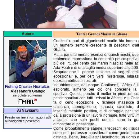
Autore
Tanti e Grandi Marlin in Ghana
Continui report di giganteschi marlin blu hanno a
un numero sempre crescente di pescatori d'alt
Ghana.
Ma, a parte la mera presenza di questi mostri, que
realmente impressiona la comunità pescasportiva
più del 75 per cento dei marlin rilasciati nelle a
Ada-Foah è di una taglia media superiore alle 500 
Scopriamone i perché insieme ai segreti del
eccezionali e, per certi versi misteriose, migraz
questi ambitissimi rostrati.
Indubbiamente, dei cinque Continenti, l'Africa è 
Fishing Charter Huatulco
esplorato, almeno per ciò che concerne la
Alessandro Giangio
sportiva. Questo perché il metter in piedi un ce
se volete scrivermi:
pesca sportiva con tutti i crismi in Africa - e il Gh
fa di certo eccezione -, richiede massicce d
pazienza, abnegazione, tenacia, sacrificio, d
Ai Naviganti
insanità mentale positiva, e di coraggio per usci
dalla protezione di un lavoro normale, tutte virtù, 
Presto on line informazioni utili
attitudini che solo pochi uomini sono in gr
ai naviganti e pescatori
dimostrare di possedere.
Come probabilmente sapete, i tedeschi ed i suda
sono noti per esser considerati come gente impa
ostinata. Bene, Jorg-Dieter Haselhorst, un uomo di