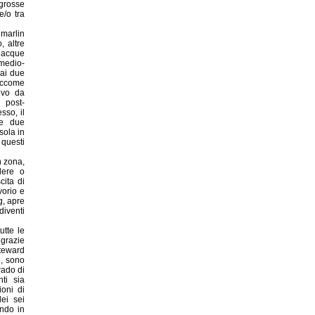
grosse
e/o tra
 marlin
, altre
e acque
medio-
 ai due
siccome
ivo da
 post-
sso, il
le due
sola in
 questi
n zona,
dere o
cita di
vorio e
g, apre
diventi
utte le
 grazie
teward
e, sono
grado di
nti sia
ioni di
ei sei
ndo in