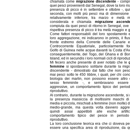
chiamata come
migrazione discendente
- compi
quei pesci provenienti dal Senegal, dove la loro ris
presenza di picco è in settembre e ottobre -, qui
seconda, con molti più pesci ma di dimensione
relativamente inferiore, tra marzo e metà m
considerata e chiamata
migrazione ascende
compiuta da quei pesci di ritorno in Senegal, ove 
rispettiva presenza di picco è tra metà maggio e 
Come fattori responsabili del loro spostamento 
loro aggregazione, mi indicarono in primis, il flu
fronte estremo della Corrente delle Canarie e
Controcorrente Equatoriale, particolarmente for
Golfo di Guinea nelle acque davanti la Costa d'Av
conseguentemente, del Togo, del Ghana e di B
Island, ed in secundis i loro normali cicli di riprodu
Mi fecero anche presente di aver notato che le
femmine
si spostavano solitarie durante la mig
discendente - dimostrato dal fatto che non pes
mai pesci sotto le 450 libbre, i quali, per chi con
biologia dei marlin, non possono essere altro 
sesso femminile -, e sembravano essere
aggressive, un comportamento tipico del period
riproduttivo.
Al contrario, durante la migrazione ascendente, si
la presenza massiccia di moltissimi maschi di 
media e piccola, mischiati a femmine (non molte) di
medio-grande, ma questa volta davvero aggres
quindi assai appetibili alle esche artific
comportamento tipico del pesce in periodo
riproduttivo.
La loro conclusione teorica era che ci doveva pe
essere una specifica area di riproduzione, da q