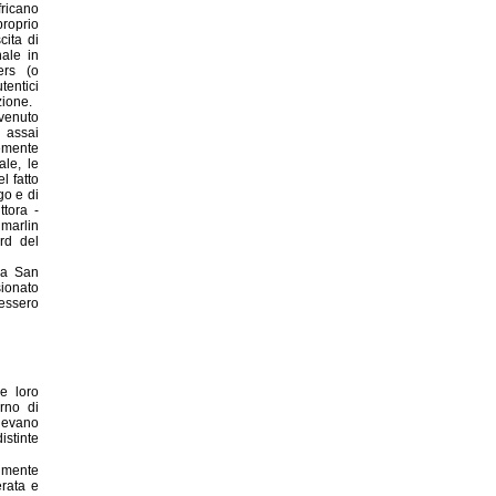
ricano
proprio
cita di
nale in
ers (o
tentici
zione.
ivenuto
 assai
emente
ale, le
l fatto
go e di
tora -
 marlin
rd del
a a San
ionato
tessero
e loro
rno di
enevano
stinte
lmente
rata e