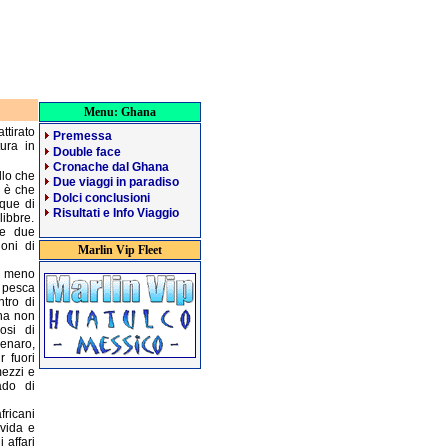
Menu: Ghana
ttirato
Premessa
ura in
Double face
Cronache dal Ghana
llo che
Due viaggi in paradiso
 è che
Dolci conclusioni
cque di
Risultati e Info Viaggio
libbre.
le due
ioni di
Marlin Vip Fleet
il meno
 pesca
ntro di
ana non
osi di
enaro,
r fuori
mezzi e
ado di
fricani
vida e
 affari