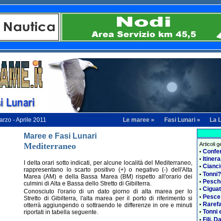
Le maree »
Fasi Lunari »
La 
rzo - Aprile 2011
Maree e Fasi Lunari
Mediterraneo
Articoli 
Confe
•
Itiner
•
I delta orari sotto indicati, per alcune località del Mediterraneo,
Cianci
•
rappresentano lo scarto positivo (+) o negativo (-) dell'Alta
Tonni?
•
Marea (AM) e della Bassa Marea (BM) rispetto all'orario dei
Pesch
•
culmini di Alta e Bassa dello Stretto di Gibilterra.
Ciguat
•
Conosciuto l'orario di un dato giorno di alta marea per lo
Pesce
•
Stretto di Gibilterra, l'alta marea per il porto di riferimento si
Rarefa
•
otterrà aggiungendo o sottraendo le differenze in ore e minuti
Tonni 
riportati in tabella seguente.
•
Fili, D
•