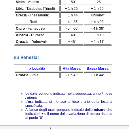
Malta
- Valletta
+ 50'
+ 25'
Libia
- Tarabulus (Tripoli)
+ 1 h 25'
+ 1 h 25'
Grecia
- Thessaloniki
+ 1 h 44'
::unkonw::
Grecia
- Rodi
- 4 h 35'
+ 4 h 08'
Cipro
- Famagusta
- 5 h 00'
- 4 h 38'
Albania
- Durazzo
+ 40'
+ 1 h 10'
Croazia
- Dubrovnik
+ 46'
+ 1 h 11'
su Venezia:
x Località
Alta Marea
Bassa Marea
Croazia
- Pola
- 1 h 43'
- 1 h 44'
Le
date
vengono indicate nella sequenza: anno / mese
/ giorno
L'
ora
indicata si riferisce al fuso orario della località
specificata.
A fianco degli orari vengono indicate delle
misure
che
indicato il + o il meno della variazione di marea rispetto
al punto "0".