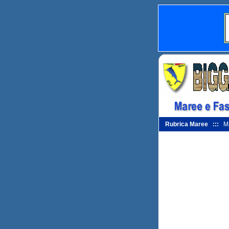
Rubrica Maree :::
Ma