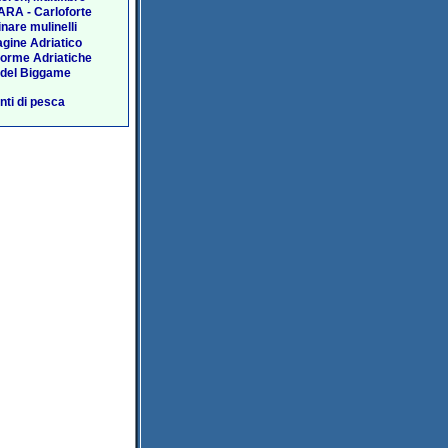
RA - Carloforte
nare mulinelli
agine Adriatico
forme Adriatiche
 del Biggame
ti di pesca