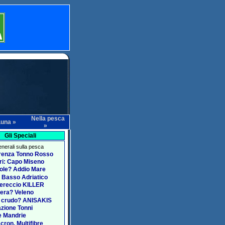
Nella pesca
Luna »
»
Gli Speciali
generali sulla pesca
renza Tonno Rosso
ari: Capo Miseno
ole? Addio Mare
 Basso Adriatico
ereccio KILLER
era? Veleno
 crudo? ANISAKIS
zione Tonni
e Mandrie
acron, Multifibre