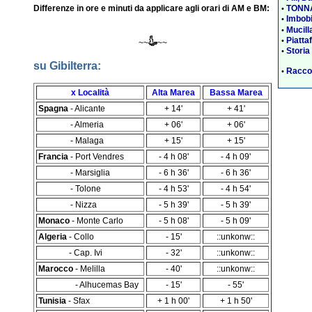
TONNA
Differenze in ore e minuti da applicare agli orari di AM e BM:
•
Imbobi
•
Mucill
•
Piatta
•
~~
~~
Storia
•
su Gibilterra:
Raccon
•
x Località
Alta Marea
Bassa Marea
Spagna
- Alicante
+ 14'
+ 41'
Spagna
- Almeria
+ 06'
+ 06'
Spagna
- Malaga
+ 15'
+ 15'
Francia
- Port Vendres
- 4 h 08'
- 4 h 09'
Francia
- Marsiglia
- 6 h 36'
- 6 h 36'
Francia
- Tolone
- 4 h 53'
- 4 h 54'
Francia
- Nizza
- 5 h 39'
- 5 h 39'
Monaco
- Monte Carlo
- 5 h 08'
- 5 h 09'
Algeria
- Collo
- 15'
::unkonw::
Algeria
- Cap. Ivi
- 32'
::unkonw::
Marocco
- Melilla
- 40'
::unkonw::
Marocco
- Alhucemas Bay
- 15'
- 55'
Tunisia
- Sfax
+ 1 h 00'
+ 1 h 50'