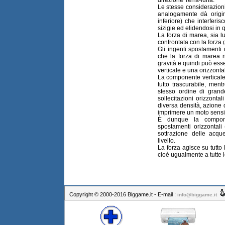
Le stesse considerazioni
analogamente dà origi
inferiore) che interfer
sizigie ed elidendosi in 
La forza di marea, sia lu
confrontata con la forza g
Gli ingenti spostamenti
che la forza di marea n
gravità e quindi può es
verticale e una orizzonta
La componente verticale
tutto trascurabile, men
stesso ordine di grand
sollecitazioni orizzontal
diversa densità, azione d
imprimere un moto sensi
È dunque la compone
spostamenti orizzontali
sottrazione delle acqu
livello.
La forza agisce su tutto 
cioè ugualmente a tutte l
Copyright © 2000-2016 Biggame.it - E-mail :
info@biggame.it