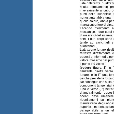
Tale differenza di attraz
risulta direttamente p
inversamente al cubo dell
punti della superficie 
nonostante abbia una ma
quella solare, abbia per 
marea superiore di circa 
Facendo riferimento a
meccanico, i due corpi 
di massa G del sistema, 
astri. I due corpi sono 
tende ad avvicinarli 
allontanarli.
L'attrazione lunare risul
terrestre direttamente 
opposti e intermedia per 
valore massimo nel punt
il punto più vicino.
(
vedere figura 1
) In 
risultante diretta vers
lunare, e in P' una for
perché prevale la forza c
Ne consegue che sulla su
componenti tangenziali di
luna e verso (P') nell'a
diametralmente oppost
oceani deve rimanere
rigonfiamenti sul pi
manifestano degli abbassa
superficie marina assume
paragonabile a un el
direzione Terra-luna.