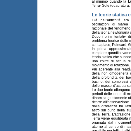
al minimo quando la Lu
Terra- Sole (quadratura: 
Le teorie statica 
Già nell'antichità era
oscillazioni di marea
razionale del fenomeno 
della teoria newtoniana 
Dopo i primi tentativi 
problema teorico delle ma
cui Laplace, Poincaré, G
In prima approssimaz
compiere quantitativame
teoria statica che suppo
una coltre di acqua di
movimento di rotazione.
Più aderente alla realt
della non omogeneità 
della profondità dei ba
bacino, dei complessi e
delle masse d'acqua sull
Le due teorie ottengono g
periodi delle onde di ma
dinamica giustamente ab
ricorre all'osservazione
dalla differenza tra l'
astro sui punti della su
della Terra. L'attrazion
Terra viene equilibrata 
originata dal moviment
attorno al centro di ma
possibile per tutti gli altri