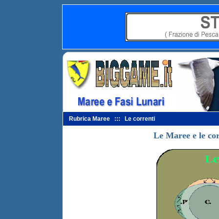
Rubrica Maree ::: Le correnti
Le Maree e le cor