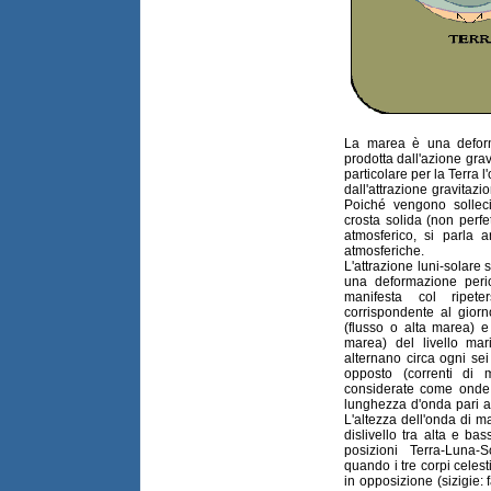
La marea è una deform
prodotta dall'azione grav
particolare per la Terra l
dall'attrazione gravitaz
Poiché vengono sollecit
crosta solida (non perfe
atmosferico, si parla 
atmosferiche.
L'attrazione luni-solar
una deformazione peri
manifesta col ripet
corrispondente al gior
(flusso o alta marea) 
marea) del livello mari
alternano circa ogni se
opposto (correnti di
considerate come onde
lunghezza d'onda pari a
L'altezza dell'onda di 
dislivello tra alta e b
posizioni Terra-Luna-
quando i tre corpi celest
in opposizione (sizigie: