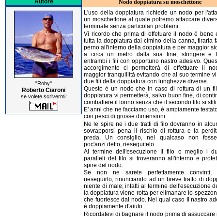
Autore
Nodo doppiatura su moschettone
L'uso della doppiatura richiede un nodo per l'att
un moschettone al quale potremo attaccare diversi
terminale senza particolari problemi.
Vi ricordo che prima di effetuare il nodo é bene 
tutta la doppiatura dal cimino della canna, tirarla
perno all'interno della doppiatura e per maggior s
a circa un metro dalla sua fine, stringere e 
entrambi i fili con opportuno nastro adesivo. Ques
accorgimento ci permetterà di effettuare il n
maggior tranquillità evitando che al suo termine vi
due fili della doppiatura con lunghezze diverse.
"Roby"
Questo è un nodo che in caso di rottura di un fil
Roberto Ciaroni
doppiatura vi permetterà, salvo buon fine, di cont
se volete scrivermi:
combattere il tonno senza che il secondo filo si sfili
E' anni che ne facciamo uso, é ampiamente testat
con pesci di grosse dimensioni.
Ne le spire ne i due tratti di filo dovranno in al
sovrapporsi pena il rischio di rottura e la perdi
preda. Un consiglio, nel qualcaso non foss
poc'anzi detto, rieseguitelo.
Al termine dell'esecuzione Il filo o meglio i due
paralleli del filo si troveranno all'interno e protet
spire del nodo.
Se non ne sarete perfettamente convinti, p
rieseguirlo, rinunciando ad un breve tratto di dop
niente di male; infatti al termine dell'esecuzione 
la doppiatura viene rotta per elimanare lo spezzone
che fuoriesce dal nodo. Nel qual caso Il nastro ad
é doppiamente d'aiuto.
Ricordatevi di bagnare il nodo prima di assuccare 