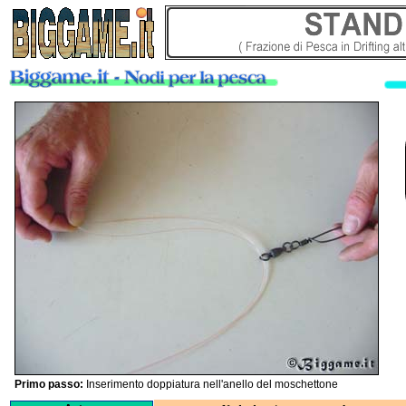
Primo passo:
Inserimento doppiatura nell'anello del moschettone