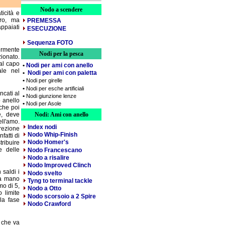
Nodo a scendere
icità e
ro, ma
PREMESSA
appaiati
ESECUZIONE
Sequenza FOTO
germente
Nodi per la pesca
zionato.
al capo
•
Nodi per ami con anello
ale nel
•
Nodi per ami con paletta
•
Nodi per girelle
•
Nodi per esche artificiali
ncati al
•
Nodi giunzione lenze
 anello
•
Nodi per Asole
 che poi
e, deve
Nodi: Ami con anello
ell'amo.
Index nodi
irezione
Nodo Whip-Finish
fatti di
Nodo Homer's
ribuire
e delle
Nodo Francescano
Nodo a risalire
Nodo Improved Clinch
 saldi i
Nodo svelto
tra mano
Tyng to terminal tackle
o di 5,
Nodo a Otto
 limite
Nodo scorsoio a 2 Spire
la fase
Nodo Crawford
o che va