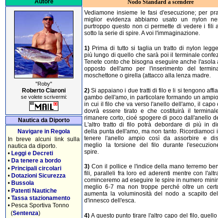
Autore
Nodo Standard a scendere
Vediamone insieme le fasi d'esecuzione; per prat
miglior evidenza abbiamo usato un nylon ne
purtroppo questo non ci permette di vedere i fili 
sotto la serie di spire. A voi l'immaginazione.
1)
Prima di tutto si taglia un tratto di nylon leg
più lungo di quello che sarà poi il terminale confe
Tenete conto che bisogna eseguire anche l'asola 
opposto dell'amo per l'inserimento del termin
moschettone o girella (attacco alla lenza madre.
"Roby"
2)
Si appaiano i due tratti di filo e li si tengono affia
Roberto Ciaroni
gambo dell'amo, in particolare formando un ampio
se volete scrivermi:
in cui il filo che va verso l'anello dell'amo, il capo
dovrà essere tirato e che costituirà il terminal
rimanere corto, cioé spogere di poco dall'anello d
Nautica da Diporto
L'altro tratto di filo potrà debordare di più in d
della punta dell'amo, ma non tanto. Ricordiamoci in
Navigare in Regola
tenere l'anello ampio così da assorbire e dist
In breve alcuni link sulla
meglio la torsione del filo durante l'esecuzion
nautica da diporto.
spire.
•
Leggi e Decreti
•
Da tenere a bordo
3)
Con il pollice e l'indice della mano terremo ben
•
Principali circolari
fili, paralleli fra loro ed aderenti mentre con l'al
•
Dotazioni Sicurezza
cominceremo ad eseguire le spire in numero minim
•
Bussola
meglio 6-7 ma non troppe perché oltre un certo
•
Patenti Nautiche
aumenta la voluminosità del nodo a scapito del
•
Tassa stazionamento
d'innesco dell'esca.
•
Pesca Sportiva Tonno
(
Sentenza
)
4)
A questo punto tirare l'altro capo del filo, quell