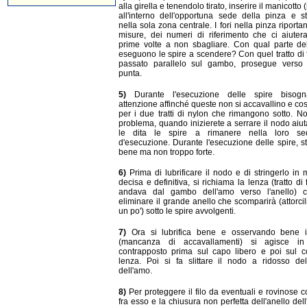
alla girella e tenendolo tirato, inserire il manicotto 
all'interno dell'opportuna sede della pinza e st
nella sola zona centrale. I fori nella pinza riporta
misure, dei numeri di riferimento che ci aiuter
prime volte a non sbagliare. Con qual parte del 
eseguono le spire a scendere? Con quel tratto di 
passato parallelo sul gambo, prosegue verso
punta.
5)
Durante l'esecuzione delle spire bisogn
attenzione affinché queste non si accavallino e cos
per i due tratti di nylon che rimangono sotto. N
problema, quando inizierete a serrare il nodo aiu
le dita le spire a rimanere nella loro se
d'esecuzione. Durante l'esecuzione delle spire, s
bene ma non troppo forte.
6)
Prima di lubrificare il nodo e di stringerlo in
decisa e definitiva, si richiama la lenza (tratto di 
andava dal gambo dell'amo verso l'anello) 
eliminare il grande anello che scomparirà (attorci
un po') sotto le spire avvolgenti.
7)
Ora si lubrifica bene e osservando bene 
(mancanza di accavallamenti) si agisce i
contrapposto prima sul capo libero e poi sul c
lenza. Poi si fa slittare il nodo a ridosso dell
dell'amo.
8)
Per proteggere il filo da eventuali e rovinose co
fra esso e la chiusura non perfetta dell'anello del