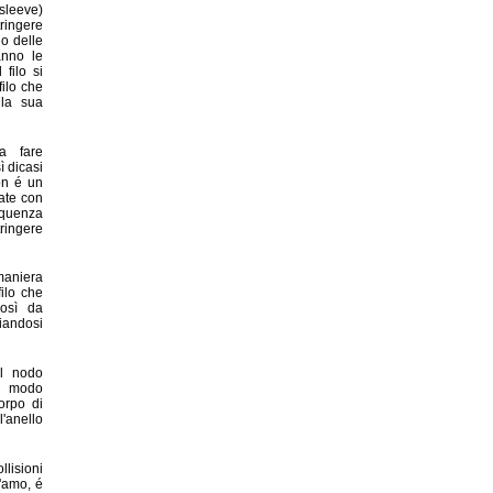
(sleeve)
ringere
no delle
anno le
filo si
filo che
 la sua
a fare
ì dicasi
on é un
tate con
quenza
tringere
 maniera
filo che
così da
liandosi
il nodo
n modo
orpo di
'anello
llisioni
l'amo, é