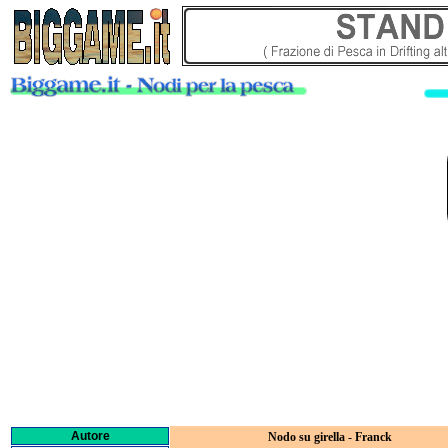
Autore
Nodo su girella - Franck