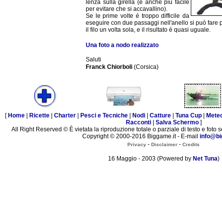
lenza sulla girella (é anche più facile
per evitare che si accavallino).
Se le prime volte é troppo difficile da
eseguire con due passaggi nell'anello si può fare
il filo un volta sola, e il risultato é quasi uguale.
Una foto a nodo realizzato
Saluti
Franck Chiorboli
(Corsica)
[
Home
|
Ricette
|
Charter
|
Pesci e Tecniche
|
Nodi
|
Catture
|
Tuna Cup
|
Mete
Racconti
|
Salva Schermo
]
All Right Reserved © È vietata la riproduzione totale o parziale di testo e foto s
Copyright © 2000-2016 Biggame.it - E-mail
info@bi
-
-
Privacy
Disclaimer
Credits
16 Maggio - 2003 (Powered by
Net Tuna
)