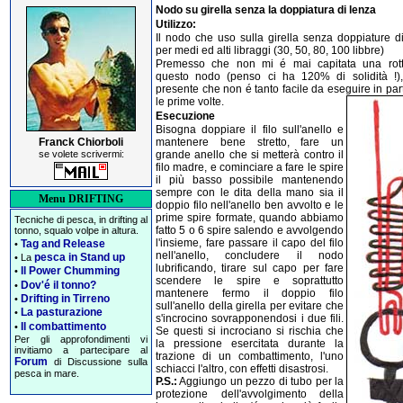
Nodo su girella senza la doppiatura di lenza
Utilizzo:
Il nodo che uso sulla girella senza doppiature di
per medi ed alti libraggi (30, 50, 80, 100 libbre)
Premesso che non mi é mai capitata una rot
questo nodo (penso ci ha 120% di solidità !),
presente che non é tanto facile da eseguire in par
le prime volte.
Esecuzione
Bisogna doppiare il filo sull'anello e
Franck Chiorboli
mantenere bene stretto, fare un
se volete scrivermi:
grande anello che si metterà contro il
filo madre, e cominciare a fare le spire
il più basso possibile mantenendo
sempre con le dita della mano sia il
Menu DRIFTING
doppio filo nell'anello ben avvolto e le
prime spire formate, quando abbiamo
Tecniche di pesca, in drifting al
fatto 5 o 6 spire salendo e avvolgendo
tonno, squalo volpe in altura.
l'insieme, fare passare il capo del filo
Tag and Release
•
nell'anello, concludere il nodo
pesca in Stand up
• La
lubrificando, tirare sul capo per fare
Il Power Chumming
•
scendere le spire e soprattutto
Dov'é il tonno?
•
mantenere fermo il doppio filo
Drifting in Tirreno
•
sull'anello della girella per evitare che
La pasturazione
•
s'incrocino sovrapponendosi i due fili.
Il combattimento
•
Se questi si incrociano si rischia che
Per gli approfondimenti vi
la pressione esercitata durante la
invitiamo a partecipare al
trazione di un combattimento, l'uno
Forum
di Discussione sulla
schiacci l'altro, con effetti disastrosi.
pesca in mare.
P.S.:
Aggiungo un pezzo di tubo per la
protezione dell'avvolgimento della