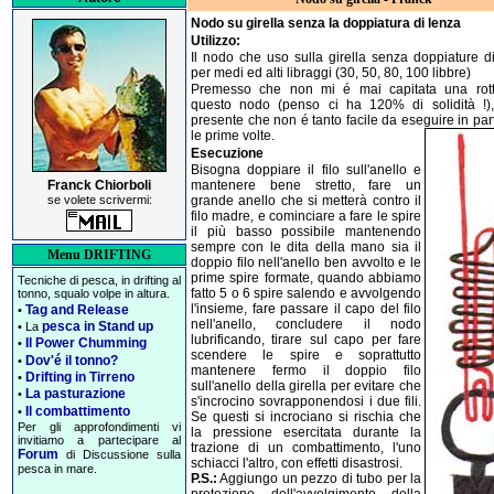
Nodo su girella senza la doppiatura di lenza
Utilizzo:
Il nodo che uso sulla girella senza doppiature di
per medi ed alti libraggi (30, 50, 80, 100 libbre)
Premesso che non mi é mai capitata una rot
questo nodo (penso ci ha 120% di solidità !),
presente che non é tanto facile da eseguire in par
le prime volte.
Esecuzione
Bisogna doppiare il filo sull'anello e
Franck Chiorboli
mantenere bene stretto, fare un
se volete scrivermi:
grande anello che si metterà contro il
filo madre, e cominciare a fare le spire
il più basso possibile mantenendo
sempre con le dita della mano sia il
Menu DRIFTING
doppio filo nell'anello ben avvolto e le
prime spire formate, quando abbiamo
Tecniche di pesca, in drifting al
fatto 5 o 6 spire salendo e avvolgendo
tonno, squalo volpe in altura.
l'insieme, fare passare il capo del filo
Tag and Release
•
nell'anello, concludere il nodo
pesca in Stand up
• La
lubrificando, tirare sul capo per fare
Il Power Chumming
•
scendere le spire e soprattutto
Dov'é il tonno?
•
mantenere fermo il doppio filo
Drifting in Tirreno
•
sull'anello della girella per evitare che
La pasturazione
•
s'incrocino sovrapponendosi i due fili.
Il combattimento
•
Se questi si incrociano si rischia che
Per gli approfondimenti vi
la pressione esercitata durante la
invitiamo a partecipare al
trazione di un combattimento, l'uno
Forum
di Discussione sulla
schiacci l'altro, con effetti disastrosi.
pesca in mare.
P.S.:
Aggiungo un pezzo di tubo per la
protezione dell'avvolgimento della