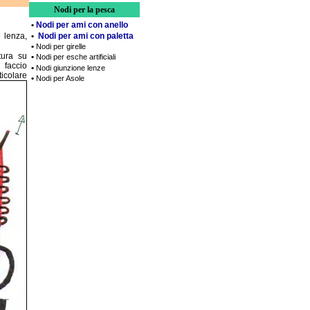
Nodi per la pesca
•
Nodi per ami con anello
•
Nodi per ami con paletta
 lenza,
•
Nodi per girelle
tura su
•
Nodi per esche artificiali
 faccio
•
Nodi giunzione lenze
ticolare
•
Nodi per Asole