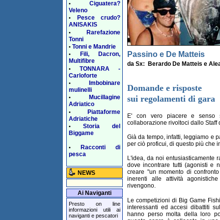
Ciguatera?
•
Veleno
Pesce crudo?
•
ANISAKIS
Rarefazione
•
Tonni
Tonni e Mandrie
•
Passino e De Matteis
Fili, Dacron,
•
Multifibre
da Sx:
Berardo De Matteis
e
Ale
TONNARA -
•
Carloforte
Imbobinare
•
Domande e risposte
mulinelli
sui regolamenti di gara
Mucillagine
•
Adriatico
Piattaforme
•
E' con vero piacere e senso sp
Adriatiche
collaborazione rivoltoci dallo Staff
Storia del
•
Biggame
Già da tempo, infatti, leggiamo e pa
per ciò proficui, di questo più che i
Racconti di
•
pesca
L'idea, da noi entusiasticamente r
dove incontrare tutti (agonisti e n
creare "un momento di confronto d
NEWS
inerenti alle attività agonistic
rivengono.
Ai Naviganti
Le competizioni di Big Game Fish
Presto on line
interessanti ed accesi dibattiti su
informazioni utili ai
hanno perso molta della loro pote
naviganti e pescatori