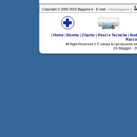
Copyright © 2000-2016 Biggame.it - E-mail :
info@biggame.it
[
Home
|
Ricette
|
Charter
|
Pesci e Tecniche
|
Nod
Racco
All Right Reserved © È vietata la riproduzione tot
24 Maggio - 