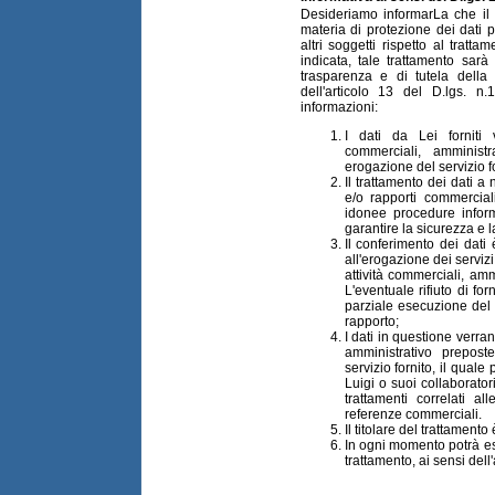
Desideriamo informarLa che il 
materia di protezione dei dati p
altri soggetti rispetto al tratt
indicata, tale trattamento sarà 
trasparenza e di tutela della 
dell'articolo 13 del D.lgs. n
informazioni:
I dati da Lei forniti v
commerciali, amminist
erogazione del servizio fo
Il trattamento dei dati a 
e/o rapporti commercial
idonee procedure infor
garantire la sicurezza e l
Il conferimento dei dati 
all'erogazione dei servizi
attività commerciali, amm
L'eventuale rifiuto di fo
parziale esecuzione del
rapporto;
I dati in questione verra
amministrativo prepost
servizio fornito, il quale
Luigi o suoi collaborator
trattamenti correlati al
referenze commerciali.
Il titolare del trattamento
In ogni momento potrà eser
trattamento, ai sensi dell