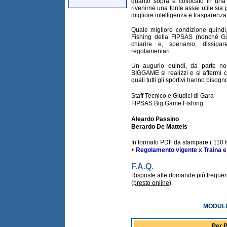
quanto sopra è collocato in una 
rivenirne una fonte assai utile sia
migliore intelligenza e trasparenza
Quale migliore condizione quindi
Fishing della FIPSAS (nonché Giu
chiarire e, speriamo, dissipa
regolamentari.
Un augurio quindi, da parte nost
BIGGAME si realizzi e si affermi c
quali tutti gli sportivi hanno bisogn
Staff Tecnico e Giudici di Gara
FIPSAS Big Game Fishing
Aleardo Passino
Berardo De Matteis
In formato PDF da stampare ( 110 
Regolamento vigente x Traina e 
F.A.Q.
Risposte alle domande più frequen
(
presto online
)
MODULO 
Per P