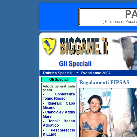
Rubrica Speciali ::: Eventi anno 2007
Gli Speciali
Regolamenti FIPSAS
Articoli generali sulla
pesca
Conferenza
•
Tonno Rosso
Itinerari: Capo
•
Miseno
Cianciole? Addio
•
Mare
Tonni? Basso
•
Adriatico
Peschereccio
•
KILLER