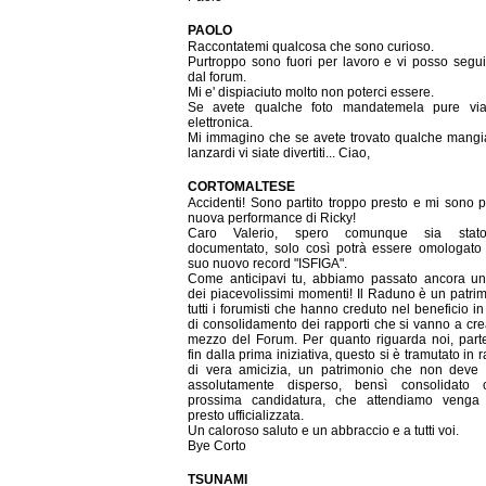
PAOLO
Raccontatemi qualcosa che sono curioso.
Purtroppo sono fuori per lavoro e vi posso segui
dal forum.
Mi e' dispiaciuto molto non poterci essere.
Se avete qualche foto mandatemela pure via
elettronica.
Mi immagino che se avete trovato qualche mangi
lanzardi vi siate divertiti... Ciao,
CORTOMALTESE
Accidenti! Sono partito troppo presto e mi sono p
nuova performance di Ricky!
Caro Valerio, spero comunque sia stato
documentato, solo così potrà essere omologato
suo nuovo record "ISFIGA".
Come anticipavi tu, abbiamo passato ancora un
dei piacevolissimi momenti! Il Raduno è un patrim
tutti i forumisti che hanno creduto nel beneficio in
di consolidamento dei rapporti che si vanno a cre
mezzo del Forum. Per quanto riguarda noi, parte
fin dalla prima iniziativa, questo si è tramutato in 
di vera amicizia, un patrimonio che non deve
assolutamente disperso, bensì consolidato 
prossima candidatura, che attendiamo venga
presto ufficializzata.
Un caloroso saluto e un abbraccio e a tutti voi.
Bye Corto
TSUNAMI