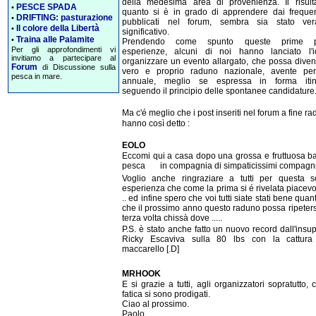
della medesima area di provenienza. Il risult
PESCE SPADA
•
quanto si è in grado di apprendere dai frequen
DRIFTING: pasturazione
•
pubblicati nel forum, sembra sia stato ver
Il colore della Libertà
•
significativo.
Traina alle Palamite
•
Prendendo come spunto queste prime po
Per gli approfondimenti vi
esperienze, alcuni di noi hanno lanciato l'
invitiamo a partecipare al
organizzare un evento allargato, che possa diven
Forum
di Discussione sulla
vero e proprio raduno nazionale, avente peri
pesca in mare.
annuale, meglio se espressa in forma itine
seguendo il principio delle spontanee candidature
Ma c'é meglio che i post inseriti nel forum a fine r
hanno così detto :
EOLO
Eccomi qui a casa dopo una grossa e fruttuosa bat
pesca
in compagnia di simpaticissimi compagni
Voglio anche ringraziare a tutti per questa 
esperienza che come la prima si é rivelata piacev
.. ed infine spero che voi tutti siate stati bene qua
che il prossimo anno questo raduno possa ripeters
terza volta chissà dove .....
P.S. è stato anche fatto un nuovo record dall'insu
Ricky Escaviva sulla 80 lbs con la cattura
maccarello [.D]
MRHOOK
E si grazie a tutti, agli organizzatori sopratutto,
fatica si sono prodigati.
Ciao al prossimo.
Paolo