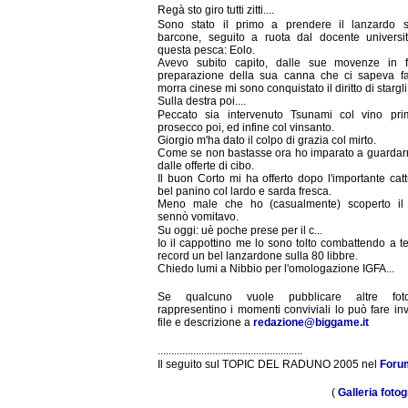
Regà sto giro tutti zitti....
Sono stato il primo a prendere il lanzardo 
barcone, seguito a ruota dal docente universit
questa pesca: Eolo.
Avevo subito capito, dalle sue movenze in 
preparazione della sua canna che ci sapeva f
morra cinese mi sono conquistato il diritto di stargli
Sulla destra poi....
Peccato sia intervenuto Tsunami col vino pri
prosecco poi, ed infine col vinsanto.
Giorgio m'ha dato il colpo di grazia col mirto.
Come se non bastasse ora ho imparato a guardar
dalle offerte di cibo.
Il buon Corto mi ha offerto dopo l'importante cat
bel panino col lardo e sarda fresca.
Meno male che ho (casualmente) scoperto il 
sennò vomitavo.
Su oggi: uè poche prese per il c...
Io il cappottino me lo sono tolto combattendo a t
record un bel lanzardone sulla 80 libbre.
Chiedo lumi a Nibbio per l'omologazione IGFA...
Se qualcuno vuole pubblicare altre fo
rappresentino i momenti conviviali lo può fare in
file e descrizione a
redazione@biggame.it
.....................................................
Il seguito sul TOPIC DEL RADUNO 2005 nel
Foru
(
Galleria fotog