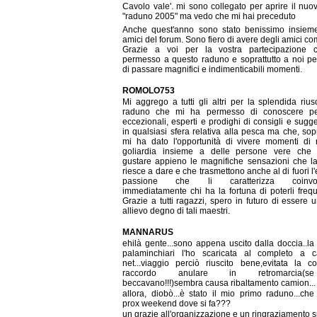
Cavolo vale'. mi sono collegato per aprire il nuo
"raduno 2005" ma vedo che mi hai preceduto
Anche quest'anno sono stato benissimo insiem
amici del forum. Sono fiero di avere degli amici co
Grazie a voi per la vostra partecipazione 
permesso a questo raduno e soprattutto a noi pes
di passare magnifici e indimenticabili momenti.
ROMOLO753
Mi aggrego a tutti gli altri per la splendida rius
raduno che mi ha permesso di conoscere pes
eccezionali, esperti e prodighi di consigli e sugg
in qualsiasi sfera relativa alla pesca ma che, sopr
mi ha dato l'opportunità di vivere momenti di 
goliardia insieme a delle persone vere che
gustare appieno le magnifiche sensazioni che l
riesce a dare e che trasmettono anche al di fuori 
passione che li caratterizza coinvo
immediatamente chi ha la fortuna di poterli frequ
Grazie a tutti ragazzi, spero in futuro di essere
allievo degno di tali maestri.
MANNARUS
ehilà gente...sono appena uscito dalla doccia..la
palaminchiari l'ho scaricata al completo a 
net...viaggio perciò riuscito bene,evitata la c
raccordo anulare in retromarcia(
beccavano!!!)sembra causa ribaltamento camion...
allora, diobò...è stato il mio primo raduno...che d
prox weekend dove si fa???
un grazie all'organizzazione e un ringraziamento 