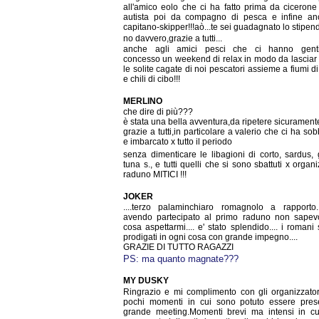
all'amico eolo che ci ha fatto prima da cicerone
autista poi da compagno di pesca e infine a
capitano-skipper!!!aò...te sei guadagnato lo stipend
no davvero,grazie a tutti...
anche agli amici pesci che ci hanno genti
concesso un weekend di relax in modo da lasciar 
le solite cagate di noi pescatori assieme a fiumi di
e chili di cibo!!!
MERLINO
che dire di più???
è stata una bella avventura,da ripetere sicurament
grazie a tutti,in particolare a valerio che ci ha so
e imbarcato x tutto il periodo
senza dimenticare le libagioni di corto, sardus, 
tuna s., e tutti quelli che si sono sbattuti x organi
raduno MITICI !!!
JOKER
....terzo palaminchiaro romagnolo a rapporto.
avendo partecipato al primo raduno non sape
cosa aspettarmi.... e' stato splendido.... i romani
prodigati in ogni cosa con grande impegno....
GRAZIE DI TUTTO RAGAZZI
PS: ma quanto magnate???
MY DUSKY
Ringrazio e mi complimento con gli organizzatori
pochi momenti in cui sono potuto essere pres
grande meeting.Momenti brevi ma intensi in cu