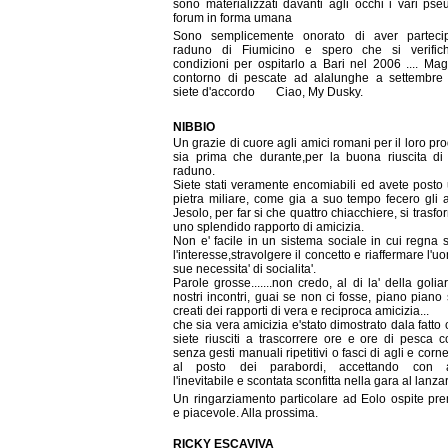
sono materializzati davanti agli occhi i vari pse
forum in forma umana
Sono semplicemente onorato di aver parteci
raduno di Fiumicino e spero che si verific
condizioni per ospitarlo a Bari nel 2006 .... Mag
contorno di pescate ad alalunghe a settembre ..
siete d'accordo
Ciao, My Dusky.
NIBBIO
Un grazie di cuore agli amici romani per il loro pro
sia prima che durante,per la buona riuscita di
raduno.
Siete stati veramente encomiabili ed avete posto 
pietra miliare, come gia a suo tempo fecero gli a
Jesolo, per far si che quattro chiacchiere, si trasfo
uno splendido rapporto di amicizia.
Non e' facile in un sistema sociale in cui regna 
l'interesse,stravolgere il concetto e riaffermare l'u
sue necessita' di socialita'.
Parole grosse.......non credo, al di la' della golia
nostri incontri, guai se non ci fosse, piano piano
creati dei rapporti di vera e reciproca amicizia...
che sia vera amicizia e'stato dimostrato dala fatto c
siete riusciti a trascorrere ore e ore di pesca c
senza gesti manuali ripetitivi o fasci di agli e cornet
al posto dei parabordi, accettando con al
l'inevitabile e scontata sconfitta nella gara al lanza
Un ringarziamento particolare ad Eolo ospite pr
e piacevole. Alla prossima.
RICKY ESCAVIVA