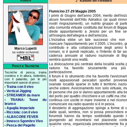
Autore
2° Raduno dei Forumisti
Fiumicino 27-29 Maggio 2005
I primi di Giugno dell'anno 2004, merito dell'inizi
alcuni forumisti dell'Alto Adriatico (ai quali rinn
nostri ringraziamenti), un nutrito gruppo di part
alla comunità virtuale costituita dal forum di Biggam
diede appuntamento a Jesolo per un fine se
all'insegna dell'allegria e dell'amicizia.
L'iniziativa ebbe un tale successo che non
mancare l'appuntamento per il 2005. L'incontro, g
contributo e alla collaborazione degli amici fo
Marco Lupetti
romani, si é quindi replicato, e l'intento di far 
se volete scrivermi:
cadenza annuale al raduno nazionale di Big
sembra quindi una realtà.
La dislocazione più centrale della località scelta p
Pesci e Tecniche
raduno ha favorito sicuramente una più
partecipazione.
Tecniche di pesca, traina
costiera e in altura, bolentino,
Il forum é lo strumento che ha favorito l'avvicina
con il palamito, per le più
molti appassionati pescatori sportivi proveni
importanti specie di pesci.
svariate località sparse in tutto il territorio nazi
Traina con il vivo
•
anche estere. Avvicinamento non solo virtuale, ma
Vertical Jigging
•
di persone che poi si danno appuntamento alla b
STREAMER da mare
•
del porto per quattro chicchiere e un caffé ma ch
TRAINA: Tonni du
•
continua con uscite in mare insieme o nel riconos
branco
comunicare via radio quando si é in pesca.
Aguglia Imperiale
Il desiderio di aggregazione spinge a forme di c
•
dalle quali, sembra, non si possa prescindere e
Ricciola: con il vivo
•
forumisti hanno da tempo soddisfatto questo 
ALBACORE FEVER
•
giungendo ad incontrarsi nel piacevole cont
Innesco Sgombro Vivo
•
qualche cena, organizzata prevalentemente fra 
Pesca del Pagello
•